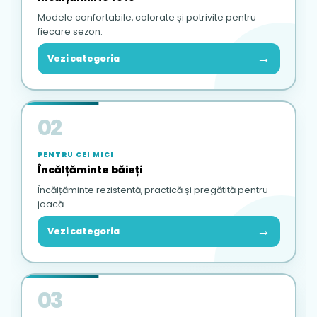
Modele confortabile, colorate și potrivite pentru
fiecare sezon.
→
Vezi categoria
02
PENTRU CEI MICI
Încălțăminte băieți
Încălțăminte rezistentă, practică și pregătită pentru
joacă.
→
Vezi categoria
03