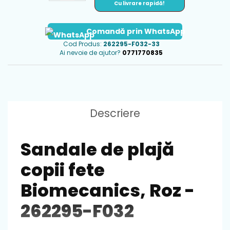
Cu livrare rapidă!
Comandă prin WhatsApp
Cod Produs:
262295-F032-33
Ai nevoie de ajutor?
0771770835
Descriere
Sandale de plajă
copii fete
Biomecanics, Roz -
262295-F032