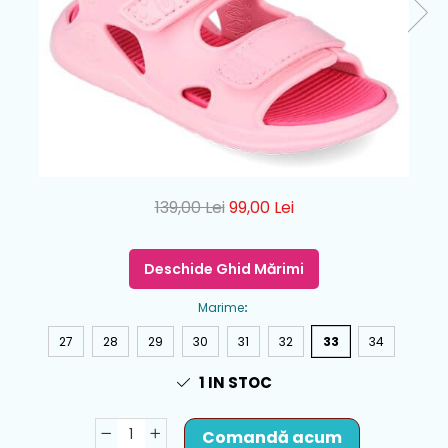
139,00 Lei
99,00 Lei
Deschide Ghid Mărimi
Marime
:
27
28
29
30
31
32
33
34
1
IN STOC
Comandă acum