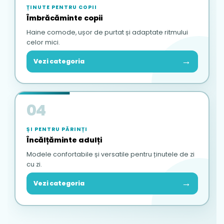
ȚINUTE PENTRU COPII
Îmbrăcăminte copii
Haine comode, ușor de purtat și adaptate ritmului
celor mici.
→
Vezi categoria
04
ȘI PENTRU PĂRINȚI
Încălțăminte adulți
Modele confortabile și versatile pentru ținutele de zi
cu zi.
→
Vezi categoria