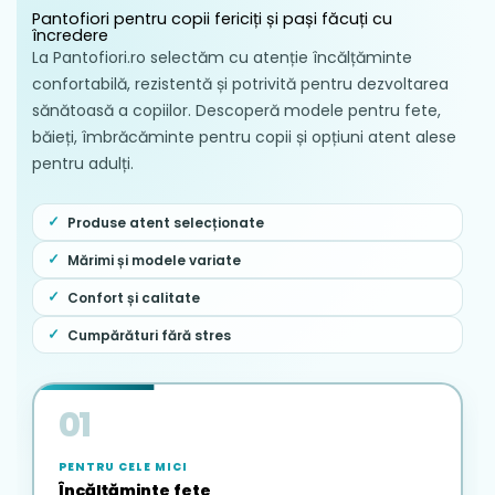
curată de la robinet pentru a îndepărta
Pantofiori pentru copii fericiți și pași făcuți cu
resturile de sare, nisip sau substanțe
încredere
La Pantofiori.ro selectăm cu atenție încălțăminte
chimice.
confortabilă, rezistentă și potrivită pentru dezvoltarea
Curățarea urmelor de murdărie se face
sănătoasă a copiilor. Descoperă modele pentru fete,
simplu, folosind o lavetă moale sau o perie
băieți, îmbrăcăminte pentru copii și opțiuni atent alese
cu peri moi împreună cu puțin săpun lichid
pentru adulți.
neutru.
Nu introduceți sandalele în mașina de
Produse atent selecționate
spălat rufe și nu folosiți detergenți agresivi
sau înălbitori, pentru a proteja textura
Mărimi și modele variate
materialului și rezistența sistemului velcro.
Confort și calitate
Uscarea se realizează extrem de rapid, în
Cumpărături fără stres
mod natural, la umbră, într-un mediu bine
aerisit. Evitați expunerea directă și
îndelungată sub razele puternice ale
01
soarelui sau pe calorifere atunci când
pantoful este depozitat.
PENTRU CELE MICI
Încălțăminte fete