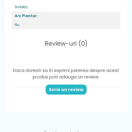
ca sa va asigurati ca exista un mic loc de
Sintetic
miscare.
Arc Plantar:
Nu
Review-uri
(0)
Daca doresti sa iti exprimi parerea despre acest
produs poti adauga un review.
Scrie un review