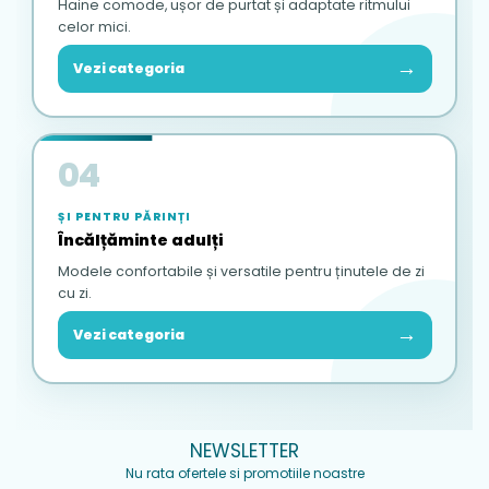
Haine comode, ușor de purtat și adaptate ritmului
celor mici.
→
Vezi categoria
04
ȘI PENTRU PĂRINȚI
Încălțăminte adulți
Modele confortabile și versatile pentru ținutele de zi
cu zi.
→
Vezi categoria
NEWSLETTER
Nu rata ofertele si promotiile noastre