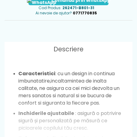
Comandă prin WhatsApp
Cod Produs:
262471-B801-31
Ai nevoie de ajutor?
0771770835
Descriere
Caracteristici
: cu un design in continua
imbunatatire,incaltamintea de inalta
calitate, ne asigura ca cei mici dezvolta un
mers sanatos si natural si se bucura de
confort si siguranta la fiecare pas.
Inchiderile ajustabile
: asigură o potrivire
sigură și personalizată pe măsură ce
picioarele copilului tău cresc.