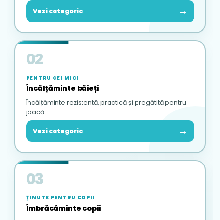
→
Vezi categoria
02
PENTRU CEI MICI
Încălțăminte băieți
Încălțăminte rezistentă, practică și pregătită pentru
joacă.
→
Vezi categoria
03
ȚINUTE PENTRU COPII
Îmbrăcăminte copii