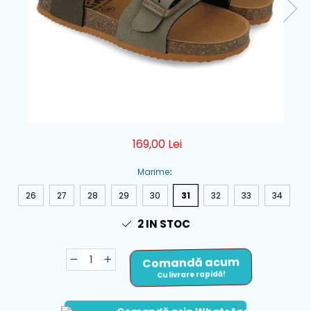
169,00 Lei
Marime
:
26
27
28
29
30
31
32
33
34
2
IN STOC
Comandă acum
Cu livrare rapidă!