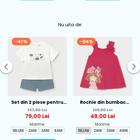
Nu uita de:
-47%
-54%
Set din 2 piese pentru
Rochie din bumbac
baieti Mayoral, Alb-
pentru fete Mayoral,
147,90 Lei
105,90 Lei
Albastru - 1665-31
Rosu - 1930-069
79,00 Lei
49,00 Lei
Marime:
Marime:
18LUNI
2ANI
3ANI
4ANI
18LUNI
2ANI
3ANI
4ANI