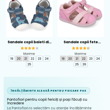
Sandale copii baieti din
Sandale copii fete
piele Biomecanics,
calapod lat din textil
Albastru - 262126-A556
Biomecanics, Roz -
Marime:
Marime:
262194-A032
19
20
21
22
23
24
19
20
21
22
23
24
25
25
26
ÎNCĂLȚĂMINTE ALEASĂ PENTRU FIECARE PAS
Pantofiori pentru copii fericiți și pași făcuți cu
încredere
La Pantofiori.ro selectăm cu atenție încălțăminte