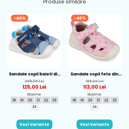
Produse similare
-40%
-40%
Sandale copii baieti din
Sandale copii fete din
textil Biomecanics,
textil Biomecanics, Roz -
209,00 Lei
189,00 Lei
Albastru - 262186-A008
262177-A032
125,00 Lei
113,00 Lei
Marime:
Marime:
18
19
20
21
22
23
18
19
20
21
22
23
24
24
Vezi Variante
Vezi Variante