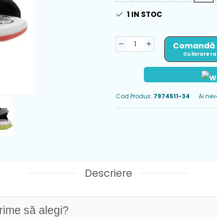
1
IN STOC
Comandă
Cu livrare r
Cod Produs:
7974511-34
Ai nev
Descriere
rime să alegi?