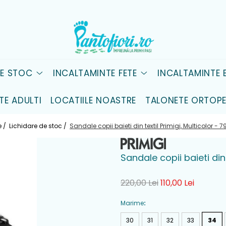
DE STOC
INCALTAMINTE FETE
INCALTAMINTE B
TE ADULTI
LOCATIILE NOASTRE
TALONETE ORTOPE
 /
Lichidare de stoc /
Sandale copii baieti din textil Primigi, Multicolor - 7
Sandale copii baieti din 
220,00 Lei
110,00 Lei
Marime
:
30
31
32
33
34