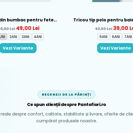
din bumbac pentru fete
Tricou tip polo pentru bai
ral, Rosu - 1930-069
Verde - 150-12
49,00 Lei
39,00 L
05,90 Lei
63,90 Lei
UNI
2ANI
3ANI
4ANI
5ANI
6ANI
7ANI
Vezi Variante
Vezi Variante
RECENZII DE LA PĂRINȚI
Ce spun clienții despre Pantofiori.ro
reale despre confort, calitate, stabilitate și livrare, oferite de cli
cumpărat produsele noastre.