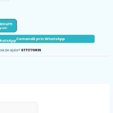
 acum
apidă!
Comandă prin WhatsApp
oie de ajutor?
0771770835