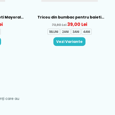
eti Mayoral,
Tricou din bumbac pentru baieti
Mayoral, Galben - 1015-22
ei
39,00 Lei
73,90 Lei
18LUNI
2ANI
3ANI
4ANI
Vezi Variante
enți care au