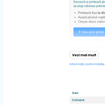
Descarcă și printează ghi
să alegi mărimea potrivit
Printează fișa
la d
Așază piciorul copil
Citește direct mărim
📄 Descarcă ghidul
Caracteristici
:
asigura ca cei mi
Vezi mai mult
fiecare pas.
Informatii conformitat
Inchiderile aju
copilului tău cre
Talpa
: moale,fle
meargă cu încrede
dezechilibreze.
Gen:
Fara arc plant
Culoare: