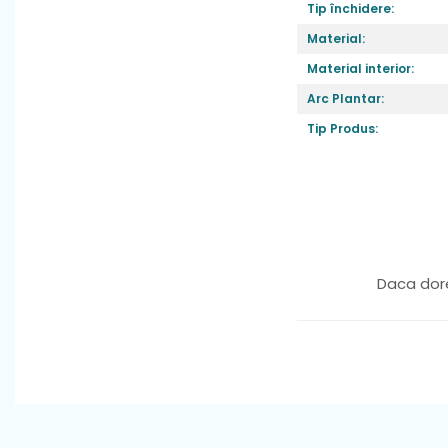
Tip închidere:
Material
: textil
Material:
Greutate
: foart
Material interior:
Varf
: decupat
Arc Plantar:
Sistem de inch
Tip Produs:
Daca dore