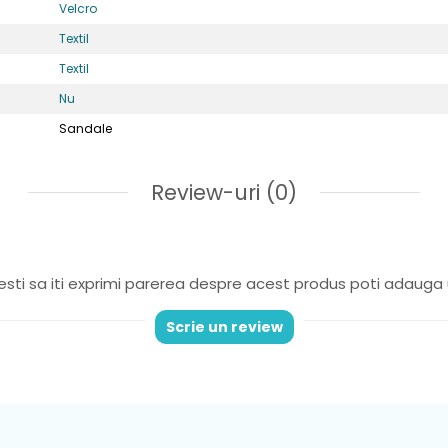
Velcro
Textil
e usori ,potriviti pentru picior normal sau lat
Textil
Nu
idere
: 2 benzi velcro pentru o reglare suplimentara
Sandale
Review-uri
(0)
sti sa iti exprimi parerea despre acest produs poti adauga 
Scrie un review