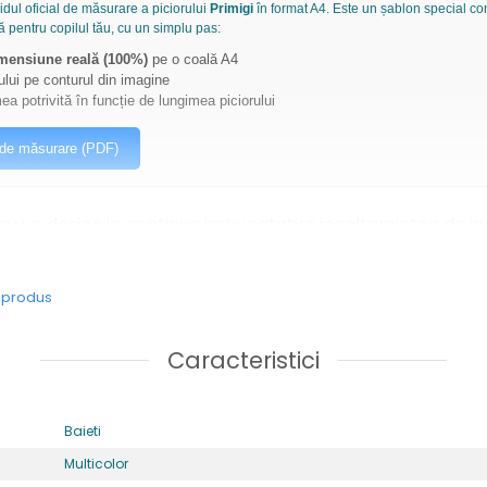
dul oficial de măsurare a piciorului
Primigi
în format A4. Este un șablon special co
ă pentru copilul tău, cu un simplu pas:
imensiune reală (100%)
pe o coală A4
ului pe conturul din imagine
ea potrivită în funcție de lungimea piciorului
 de măsurare (PDF)
 cu un design in continua imbunatatire,incaltamintea de ina
ci dezvolta un mers sanatos si natural si se bucura de conf
e produs
stabile
: asigură o potrivire sigură și personalizată pe mă
sc.
Caracteristici
xibila si rezistenta la alunecare, îi permite copilului să exp
re datorită stabilității, astfel nu exista riscul ca cei mici
Baieti
ar
Multicolor