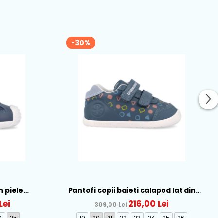
-30%
n piele
Pantofi copii baieti calapod lat din
262121-A556
piele Biomecanics, Albastru - 262166-
Lei
216,00 Lei
309,00 Lei
A556
4
25
19
20
21
22
23
24
25
26