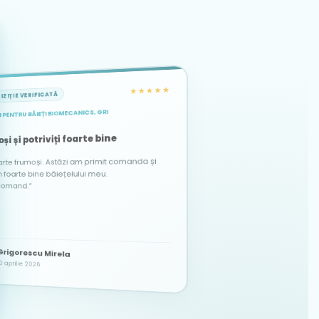
★★★★★
IZIȚIE VERIFICATĂ
 PENTRU BĂIEȚI BIOMECANICS, GRI
★★★★★
★★★★★
ACHIZIȚIE VERIFICATĂ
ACHIZIȚIE VERIFICATĂ
și și potriviți foarte bine
arte frumoși. Astăzi am primit comanda și
te bine băiețelului meu.
comand.”
Alina
Dascălu Elena Maria
DE
A
Grigorescu Mirela
21 martie 2026
12 octombrie 2025
0 aprilie 2026