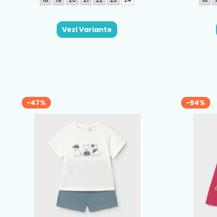
Vezi Variante
-47%
-54%