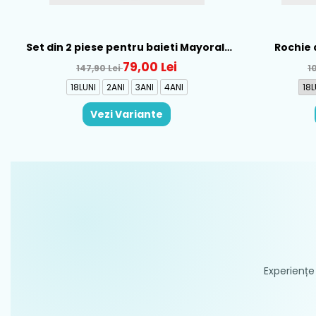
Set din 2 piese pentru baieti Mayoral,
Rochie 
Alb-Albastru - 1665-31
Mayo
79,00 Lei
147,90 Lei
1
18LUNI
2ANI
3ANI
4ANI
18L
Vezi Variante
Experiențe 