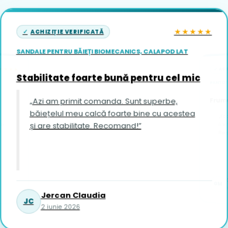
★★★★★
ACHIZIȚIE VERIFICATĂ
SANDALE PENTRU BĂIEȚI BIOMECANICS, CALAPOD LAT
ACH
★★★★
Stabilitate foarte bună pentru cel mic
PANTOFI
Frumo
„Azi am primit comanda. Sunt superbe,
băiețelul meu calcă foarte bine cu acestea
„Fo
și are stabilitate. Recomand!”
îi vin foar
Re
GM
1
Jercan Claudia
JC
2 iunie 2026