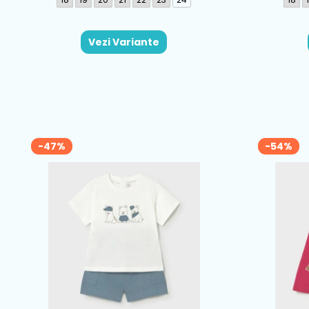
Vezi Variante
-47%
-54%