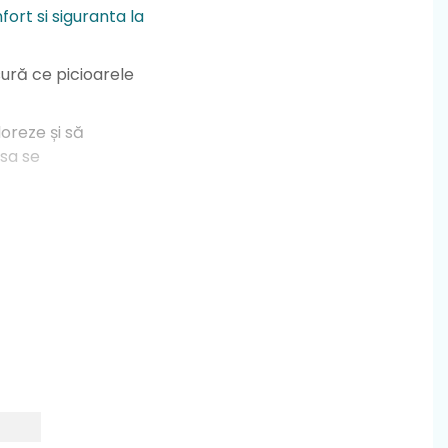
ort si siguranta la
sură ce picioarele
loreze și să
 sa se