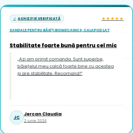
★★★★★
ACHIZIȚIE VERIFICATĂ
SANDALE PENTRU BĂIEȚI BIOMECANICS, CALAPOD LAT
ACH
★★★★
Stabilitate foarte bună pentru cel mic
PANTOFI
Frumo
„Azi am primit comanda. Sunt superbe,
băiețelul meu calcă foarte bine cu acestea
„Fo
și are stabilitate. Recomand!”
îi vin foar
Re
GM
1
Jercan Claudia
JC
2 iunie 2026