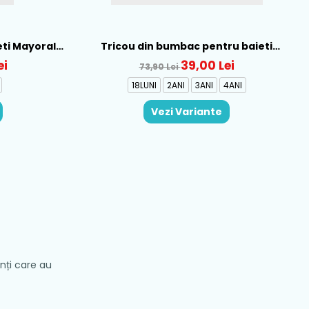
eti Mayoral,
Tricou din bumbac pentru baieti
Mayoral, Galben - 1015-22
ei
39,00 Lei
73,90 Lei
18LUNI
2ANI
3ANI
4ANI
Vezi Variante
enți care au