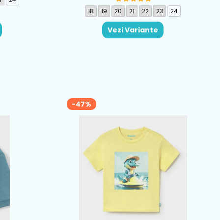
18
19
20
21
22
23
24
Vezi Variante
-47%