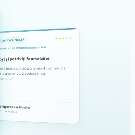
★★★★★
IZIȚIE VERIFICATĂ
 PENTRU BĂIEȚI BIOMECANICS, GRI
★★★★★
★★★★★
ACHIZIȚIE VERIFICATĂ
ACHIZIȚIE VERIFICATĂ
și și potriviți foarte bine
arte frumoși. Astăzi am primit comanda și
te bine băiețelului meu.
comand.”
Alina
Dascălu Elena Maria
DE
A
Grigorescu Mirela
21 martie 2026
12 octombrie 2025
0 aprilie 2026