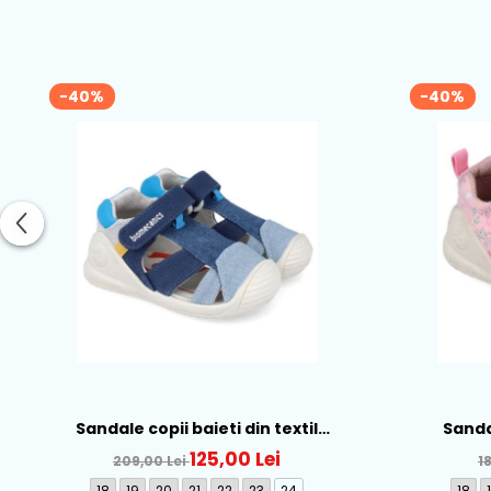
-40%
-40%
Sandale copii baieti din textil
Sandal
Biomecanics, Albastru - 262186-A008
Biomeca
125,00 Lei
209,00 Lei
1
18
19
20
21
22
23
24
18