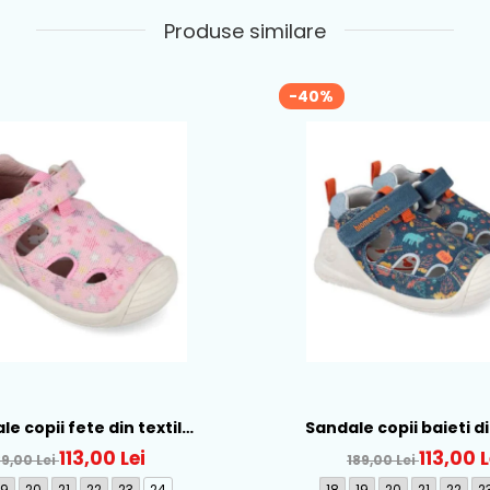
Produse similare
-40%
e copii fete din textil
Sandale copii baieti di
nics, Roz - 262177-A032
Biomecanics, Albastru - 
113,00 Lei
113,00 L
89,00 Lei
189,00 Lei
19
20
21
22
23
24
18
19
20
21
22
2