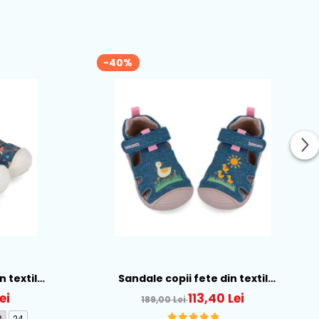
-40%
n textil
Sandale copii fete din textil
262184-A556
Biomecanics, Albastru - 262178-A371
ei
113,40 Lei
189,00 Lei
3
24