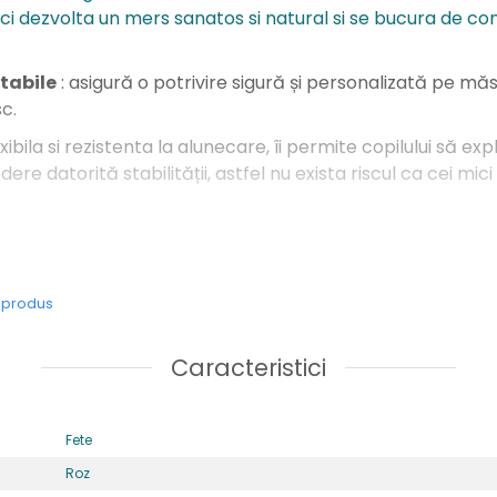
ci dezvolta un mers sanatos si natural si se bucura de conf
stabile
: asigură o potrivire sigură și personalizată pe mă
sc.
xibila si rezistenta la alunecare, îi permite copilului să exp
re datorită stabilității, astfel nu exista riscul ca cei mici
ar
al textil
e produs
e usori ,potriviti pentru picior normal sau lat
c, ce ofera protectie degetelor
Caracteristici
idere
: 2 benzi velcro
 din piele naturala
Fete
Roz