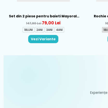
Set din 2 piese pentru baieti Mayoral,
Rochie 
Alb-Albastru - 1665-31
Mayo
79,00 Lei
147,90 Lei
1
18LUNI
2ANI
3ANI
4ANI
18L
Vezi Variante
Experiențe 