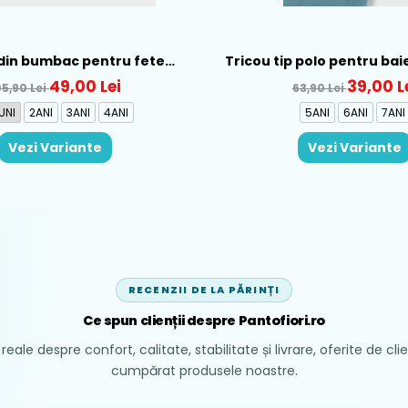
din bumbac pentru fete
Tricou tip polo pentru bai
ral, Rosu - 1930-069
Verde - 150-12
49,00 Lei
39,00 L
05,90 Lei
63,90 Lei
UNI
2ANI
3ANI
4ANI
5ANI
6ANI
7ANI
Vezi Variante
Vezi Variante
RECENZII DE LA PĂRINȚI
Ce spun clienții despre Pantofiori.ro
reale despre confort, calitate, stabilitate și livrare, oferite de cli
cumpărat produsele noastre.