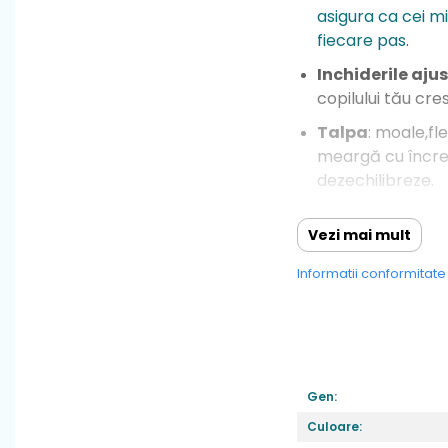
asigura ca cei mi
fiecare pas.
Inchiderile aju
copilului tău cre
Talpa
: moale,fle
meargă cu încrede
dezechilibreze.
Fara arc plant
Vezi mai mult
Material
: Materi
Informatii conformitat
Greutate
: foart
Varf
: din cauciu
Sistem de inch
Brant
: detasabil
Gen:
Culoare: