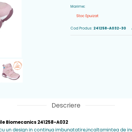
Marime
:
Stoc Epuizat
Cod Produs:
241258-A032-30
Descriere
le Biomecanics
241258-A032
 cu un design in continua imbunatatire,incaltamintea de ina