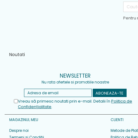
Pentru 
Noutati
NEWSLETTER
Nu rata ofertele si promotiile noastre
Vreau să primesc noutati prin e-mail. Detalii în
Politica de
Confidențialitate
.
MAGAZINUL MEU
CLIENTI
Despre noi
Metode de Pla
Termeni si Conditii
Politica de Ret