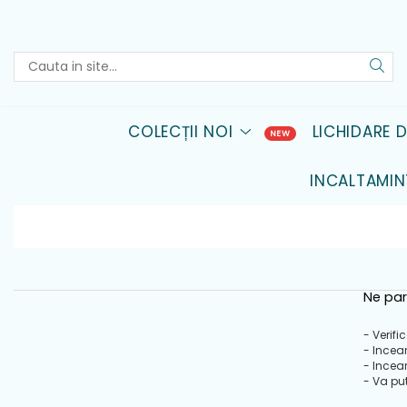
Colecții Noi
Lichidare de stoc
Incaltaminte Fete
Incaltaminte Baieti
Imbracaminte Copii
Noua Colectie Barefoot
Lichidare Biomecanics
Pantofiori sport fete
Pantofiori sport baieti
Bluze-Tricouri Baieti
COLECȚII NOI
LICHIDARE 
Noua Colectie Primigi
Lichidare Skechers
Sandale fete
Sandale baieti
Bluze-Tricouri Fete
Noua Colectie Geox
Lichidare Geox
Pantofiori interior fete
Pantofiori interior baieti
Rochii Fete
INCALTAMIN
Noua Colectie
Lichidare DD Step
Ghete Fete
Ghete Baieti
Pantaloni Baieti
Biomecanics
Lichidare Primigi
Pantofiori scoala fete
Pantofiori scoala baieti
Pantaloni Fete
Lichidare Mayoral
Cizme fete
Cizme baieti
Geci baieti
Geci Fete
Ne par
Accesorii
- Verifi
- Incea
- Incea
- Va put