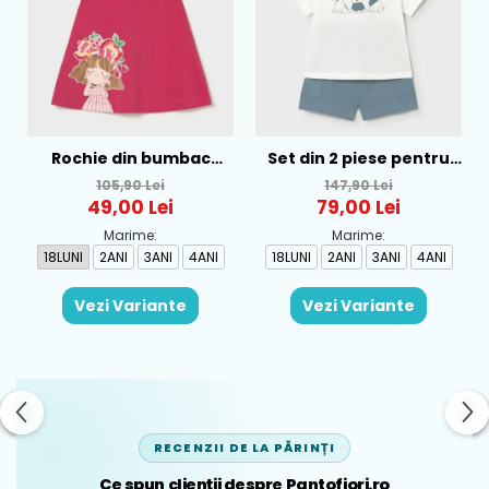
Rochie din bumbac
Set din 2 piese pentru
pentru fete Mayoral,
baieti Mayoral, Alb-
105,90 Lei
147,90 Lei
Rosu - 1930-069
Albastru - 1665-31
49,00 Lei
79,00 Lei
Marime:
Marime:
18LUNI
2ANI
3ANI
4ANI
18LUNI
2ANI
3ANI
4ANI
Vezi Variante
Vezi Variante
RECENZII DE LA PĂRINȚI
Ce spun clienții despre Pantofiori.ro