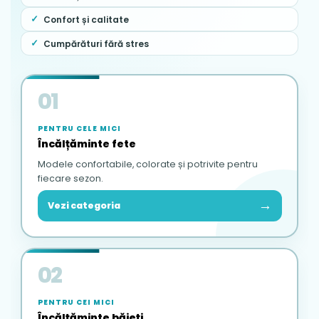
Confort și calitate
Cumpărături fără stres
01
PENTRU CELE MICI
Încălțăminte fete
Modele confortabile, colorate și potrivite pentru
fiecare sezon.
→
Vezi categoria
02
PENTRU CEI MICI
Încălțăminte băieți