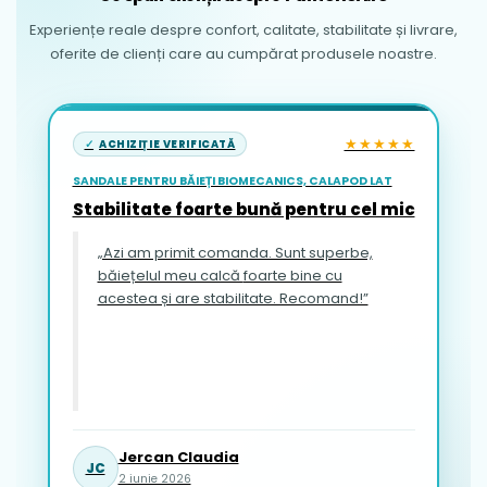
Experiențe reale despre confort, calitate, stabilitate și livrare,
oferite de clienți care au cumpărat produsele noastre.
★★★★★
ACHIZIȚIE VERIFICATĂ
SANDALE PENTRU BĂIEȚI BIOMECANICS, CALAPOD LAT
Stabilitate foarte bună pentru cel mic
„Azi am primit comanda. Sunt superbe,
băiețelul meu calcă foarte bine cu
acestea și are stabilitate. Recomand!”
Jercan Claudia
JC
2 iunie 2026