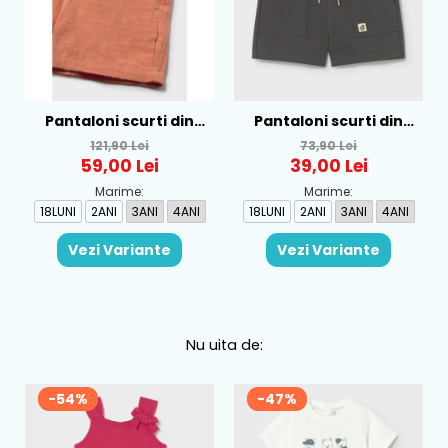
Pantaloni scurti din
Pantaloni scurti din
bumbac pentru baieti
bumbac pentru baieti
121,90 Lei
73,90 Lei
Mayoral, Portocaliu -
Mayoral, Coal - 1218-63
59,00 Lei
39,00 Lei
1216-55
Marime:
Marime:
18LUNI
2ANI
3ANI
4ANI
18LUNI
2ANI
3ANI
4ANI
Vezi Variante
Vezi Variante
Nu uita de:
-54%
-47%