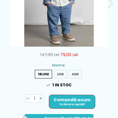
147,90 Lei
79,00 Lei
Marime
:
18LUNI
2ANI
4ANI
1
IN STOC
Comandă acum
Cu livrare rapidă!