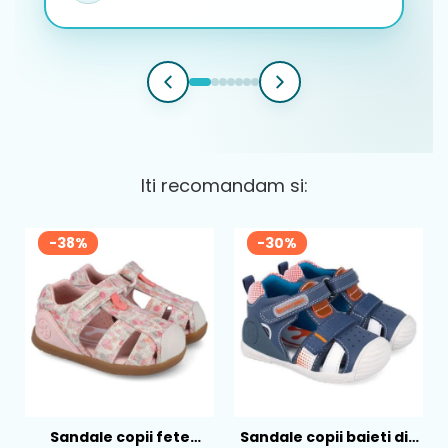
Iti recomandam si:
-38%
-30%
Sandale copii fete
Sandale copii baieti din