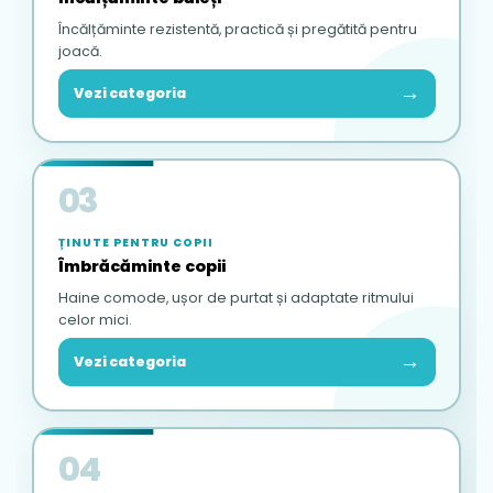
Încălțăminte rezistentă, practică și pregătită pentru
joacă.
→
Vezi categoria
03
ȚINUTE PENTRU COPII
Îmbrăcăminte copii
Haine comode, ușor de purtat și adaptate ritmului
celor mici.
→
Vezi categoria
04