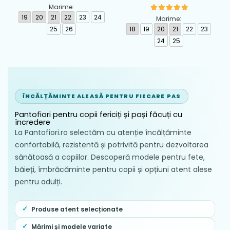
calapod lat din textil
piele Biomecanics,
Marime:
Biomecanics, Roz -
Albastru - 262124-A556
19
20
21
22
23
24
Marime:
262193-A103
25
26
18
19
20
21
22
23
24
25
ÎNCĂLȚĂMINTE ALEASĂ PENTRU FIECARE PAS
Pantofiori pentru copii fericiți și pași făcuți cu
încredere
La Pantofiori.ro selectăm cu atenție încălțăminte
confortabilă, rezistentă și potrivită pentru dezvoltarea
sănătoasă a copiilor. Descoperă modele pentru fete,
băieți, îmbrăcăminte pentru copii și opțiuni atent alese
pentru adulți.
Produse atent selecționate
Mărimi și modele variate