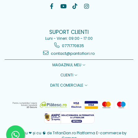
SUPORT CLIENTI
Luni - Vineri: 09:00 - 17:00
0771770835
contact@pantofiori.ro
MAGAZINUL MEU
CLIENTI
DATE COMERCIALE
Creat cu ❤ și cu 🧠 de TrifanDan.ro
Platforma E-commerce by