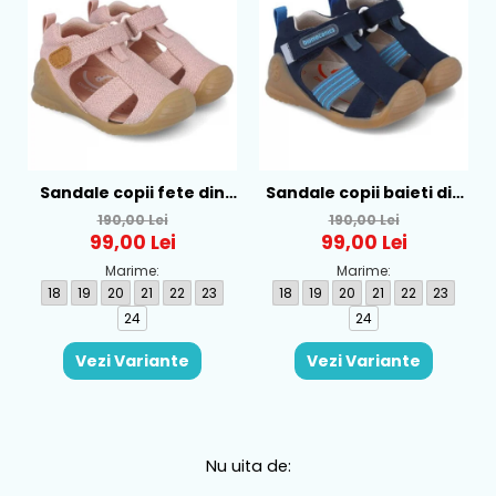
Sandale copii fete din
Sandale copii baieti din
textil Biomecanics, Roz -
textil Biomecanics,
190,00 Lei
190,00 Lei
252181-B032
Albastru - 252175-A089
99,00 Lei
99,00 Lei
Marime:
Marime:
18
19
20
21
22
23
18
19
20
21
22
23
24
24
Vezi Variante
Vezi Variante
Nu uita de: