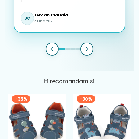
Jercan Claudia
JC
2 iunie 2026
Iti recomandam si:
-35%
-30%