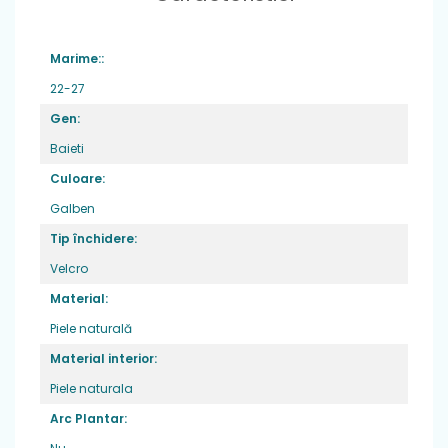
sa se dezechilibreze.
Fara arc plantar
Marime::
Material
: material sintetic + piele naturala
22-27
Greutate
: foarte usori ,potriviti pentru
picior normal
Gen:
Varf:
din cauciuc, ce ofera protectie
Baieti
degetelor
Culoare:
Sistem de inchidere
: 2 benzi velcro
Galben
Brant
: piele naturala
Tip închidere:
Velcro
Material:
Piele naturală
Material interior:
Piele naturala
Arc Plantar: