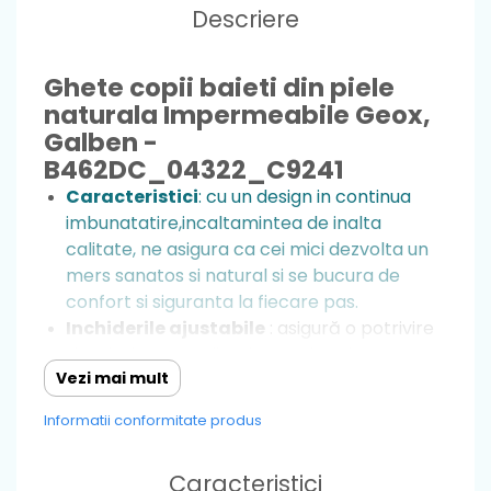
Descriere
Ghete copii baieti din piele
naturala Impermeabile Geox,
Galben -
B462DC_04322_C9241
Caracteristici
: cu un design in continua
imbunatatire,incaltamintea de inalta
calitate, ne asigura ca cei mici dezvolta un
mers sanatos si natural si se bucura de
confort si siguranta la fiecare pas.
Inchiderile ajustabile
: asigură o potrivire
sigură și personalizată pe măsură ce
Vezi mai mult
picioarele copilului tău cresc.
Talpa
: moale,flexibila si rezistenta la
Informatii conformitate produs
alunecare, îi permite copilului să exploreze
și să meargă cu încredere datorită
Caracteristici
stabilității, astfel nu exista riscul ca cei mici