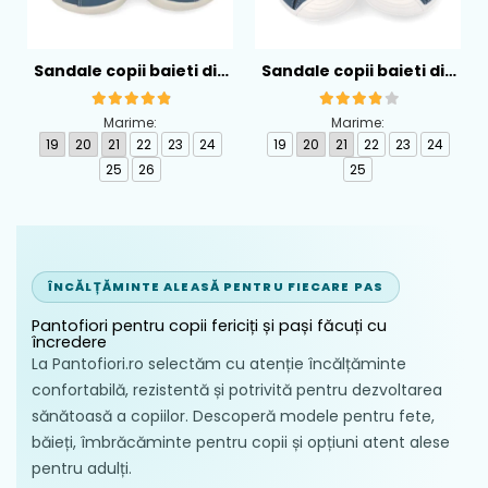
Sandale copii baieti din
Sandale copii baieti din
piele Biomecanics,
piele Biomecanics,
Albastru - 262167-A556
Albastru - 262126-A556
Marime:
Marime:
19
20
21
22
23
24
19
20
21
22
23
24
25
26
25
ÎNCĂLȚĂMINTE ALEASĂ PENTRU FIECARE PAS
Pantofiori pentru copii fericiți și pași făcuți cu
încredere
La Pantofiori.ro selectăm cu atenție încălțăminte
confortabilă, rezistentă și potrivită pentru dezvoltarea
sănătoasă a copiilor. Descoperă modele pentru fete,
băieți, îmbrăcăminte pentru copii și opțiuni atent alese
pentru adulți.