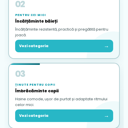
02
PENTRU CEI MICI
Încălțăminte băieți
Încălțăminte rezistentă, practică și pregătită pentru
joacă.
→
Vezi categoria
03
ȚINUTE PENTRU COPII
Îmbrăcăminte copii
Haine comode, ușor de purtat și adaptate ritmului
celor mici.
→
Vezi categoria