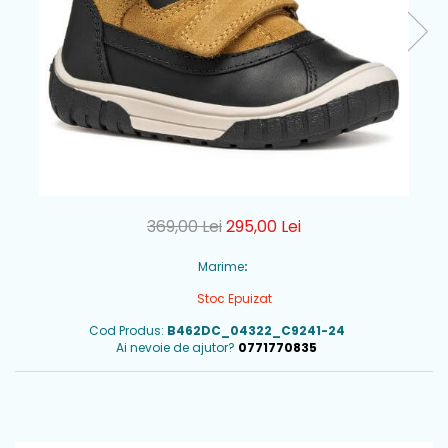
369,00 Lei
295,00 Lei
Marime
:
Stoc Epuizat
Cod Produs:
B462DC_04322_C9241-24
Ai nevoie de ajutor?
0771770835