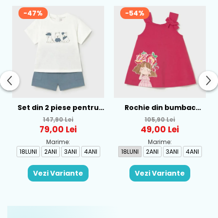
-47%
-54%
Set din 2 piese pentru
Rochie din bumbac
baieti Mayoral, Alb-
pentru fete Mayoral,
147,90 Lei
105,90 Lei
Albastru - 1665-31
Rosu - 1930-069
79,00 Lei
49,00 Lei
Marime:
Marime:
18LUNI
2ANI
3ANI
4ANI
18LUNI
2ANI
3ANI
4ANI
Vezi Variante
Vezi Variante