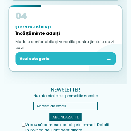
04
ȘI PENTRU PĂRINȚI
Încălțăminte adulți
Modele confortabile și versatile pentru ținutele de zi
cu zi.
→
Vezi categoria
NEWSLETTER
Nu rata ofertele si promotiile noastre
Vreau să primesc noutati prin e-mail. Detalii
în
Politica de Confidențialitate
.