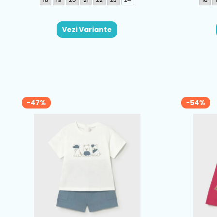
Vezi Variante
-47%
-54%