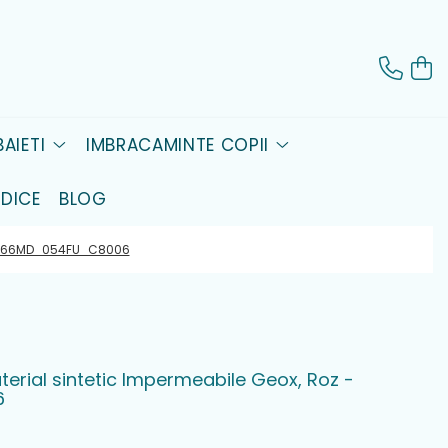
AIETI
IMBRACAMINTE COPII
DICE
BLOG
 - B566MD_054FU_C8006
terial sintetic Impermeabile Geox, Roz -
6