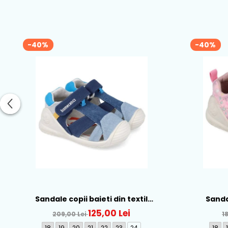
-40%
-40%
Sandale copii baieti din textil
Sandal
Biomecanics, Albastru - 262186-A008
Biomeca
125,00 Lei
209,00 Lei
1
18
19
20
21
22
23
24
18