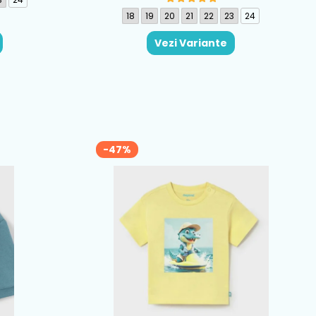
18
19
20
21
22
23
24
Vezi Variante
-47%