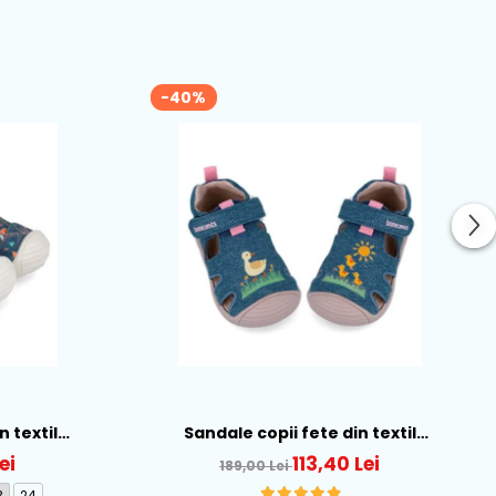
-40%
n textil
Sandale copii fete din textil
262184-A556
Biomecanics, Albastru - 262178-A371
ei
113,40 Lei
189,00 Lei
3
24