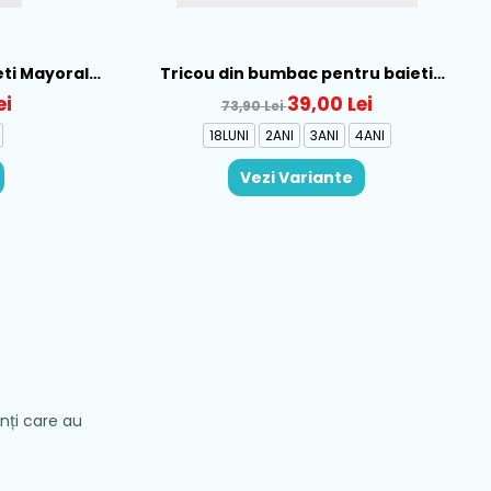
eti Mayoral,
Tricou din bumbac pentru baieti
Mayoral, Galben - 1015-22
ei
39,00 Lei
73,90 Lei
18LUNI
2ANI
3ANI
4ANI
Vezi Variante
enți care au