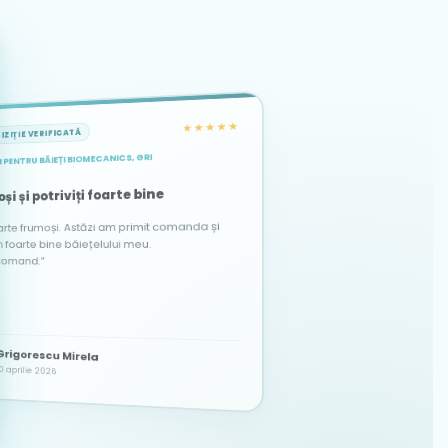
★★★★★
IZIȚIE VERIFICATĂ
 PENTRU BĂIEȚI BIOMECANICS, GRI
★★★★★
★★★★★
ACHIZIȚIE VERIFICATĂ
ACHIZIȚIE VERIFICATĂ
și și potriviți foarte bine
arte frumoși. Astăzi am primit comanda și
te bine băiețelului meu.
comand.”
Alina
Dascălu Elena Maria
DE
A
Grigorescu Mirela
21 martie 2026
12 octombrie 2025
0 aprilie 2026