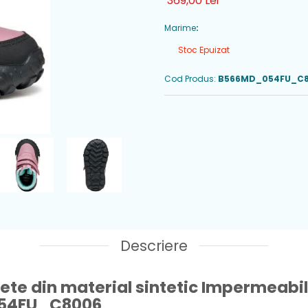
369,00 Lei
Marime
:
Stoc Epuizat
Cod Produs:
B566MD_054FU_C8
Descriere
fete din material sintetic Impermeabi
54FU_C8006