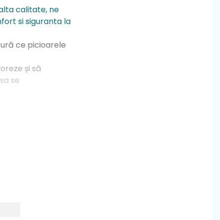
lta calitate, ne
ort si siguranta la
sură ce picioarele
loreze și să
 sa se