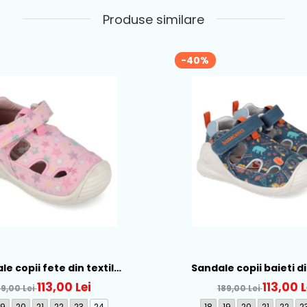
Produse similare
-40%
e copii fete din textil
Sandale copii baieti di
nics, Roz - 262177-A032
Biomecanics, Albastru - 
113,00 Lei
113,00 L
89,00 Lei
189,00 Lei
19
20
21
22
23
24
18
19
20
21
22
2