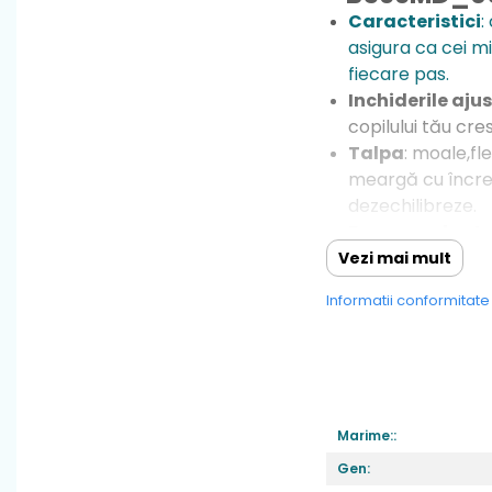
Caracteristici
:
asigura ca cei mi
fiecare pas.
Inchiderile aju
copilului tău cre
Talpa
: moale,fle
meargă cu încrede
dezechilibreze.
Fara arc plant
Material
: mater
Vezi mai mult
Greutate
: foart
Informatii conformitat
Varf:
din cauciuc
Sistem de inch
Brant
: sintetic
Marime::
Gen: