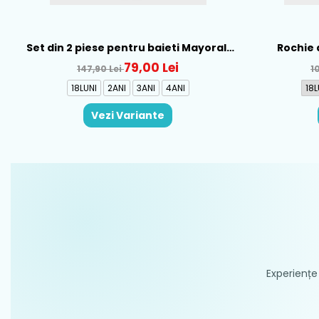
Set din 2 piese pentru baieti Mayoral,
Rochie 
Alb-Albastru - 1665-31
Mayo
79,00 Lei
147,90 Lei
1
18LUNI
2ANI
3ANI
4ANI
18L
Vezi Variante
Experiențe 