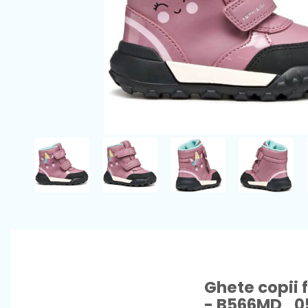
Ghete copii 
- B566MD_0