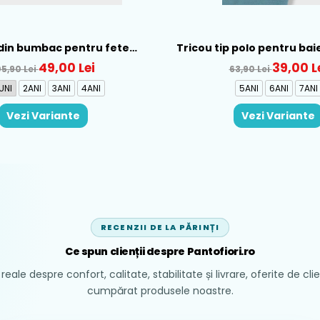
din bumbac pentru fete
Tricou tip polo pentru bai
ral, Rosu - 1930-069
Verde - 150-12
49,00 Lei
39,00 L
05,90 Lei
63,90 Lei
UNI
2ANI
3ANI
4ANI
5ANI
6ANI
7ANI
Vezi Variante
Vezi Variante
RECENZII DE LA PĂRINȚI
Ce spun clienții despre Pantofiori.ro
reale despre confort, calitate, stabilitate și livrare, oferite de cli
cumpărat produsele noastre.