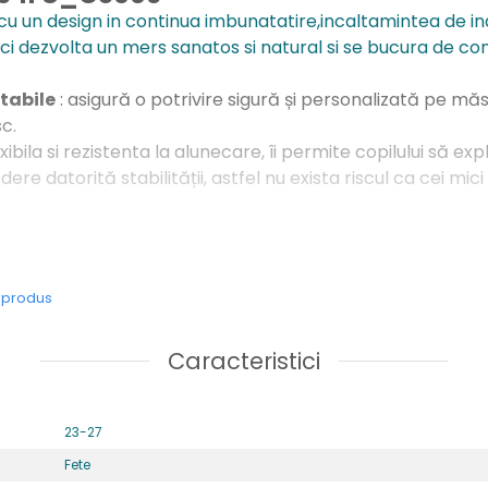
 cu un design in continua imbunatatire,incaltamintea de ina
ci dezvolta un mers sanatos si natural si se bucura de conf
stabile
: asigură o potrivire sigură și personalizată pe mă
sc.
xibila si rezistenta la alunecare, îi permite copilului să exp
re datorită stabilității, astfel nu exista riscul ca cei mici
ar
ial sintetic
e usori ,potriviti pentru picior normal
e produs
, ce ofera protectie degetelor
idere
: 2 benzi velcro
Caracteristici
23-27
Fete