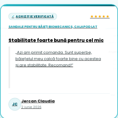
★★★★★
ACHIZIȚIE VERIFICATĂ
SANDALE PENTRU BĂIEȚI BIOMECANICS, CALAPOD LAT
ACH
★★★★
Stabilitate foarte bună pentru cel mic
PANTOFI
Frumo
„Azi am primit comanda. Sunt superbe,
băiețelul meu calcă foarte bine cu acestea
„Fo
și are stabilitate. Recomand!”
îi vin foar
Re
GM
1
Jercan Claudia
JC
2 iunie 2026