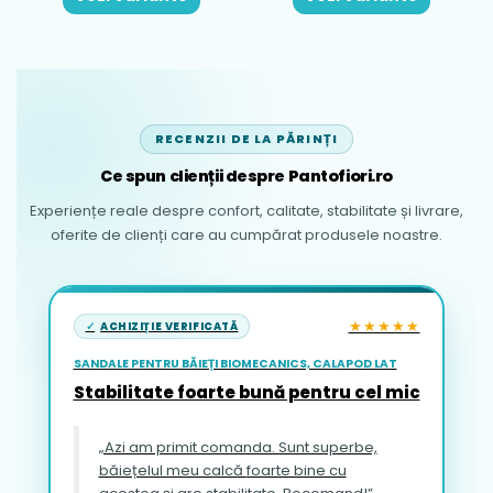
RECENZII DE LA PĂRINȚI
Ce spun clienții despre Pantofiori.ro
Experiențe reale despre confort, calitate, stabilitate și livrare,
oferite de clienți care au cumpărat produsele noastre.
★★★★★
ACHIZIȚIE VERIFICATĂ
SANDALE PENTRU BĂIEȚI BIOMECANICS, CALAPOD LAT
Stabilitate foarte bună pentru cel mic
„Azi am primit comanda. Sunt superbe,
băiețelul meu calcă foarte bine cu