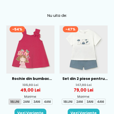
Nu uita de:
-54%
-47%
Rochie din bumbac
Set din 2 piese pentru
pentru fete Mayoral,
baieti Mayoral, Alb-
105,90 Lei
147,90 Lei
Rosu - 1930-069
Albastru - 1665-31
49,00 Lei
79,00 Lei
Marime:
Marime:
18LUNI
2ANI
3ANI
4ANI
18LUNI
2ANI
3ANI
4ANI
Vezi Variante
Vezi Variante