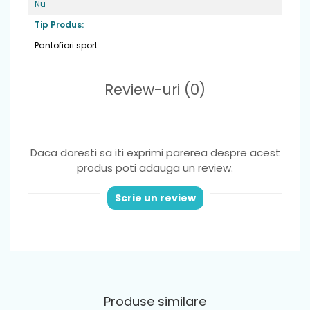
Nu
Fara arc plantar
Tip Produs:
Material
: piele naturala
Pantofiori sport
Greutate
: foarte usori ,potriviti pentru
picior normal sau lat
Review-uri
(0)
Varf
: din cauciuc, ce ofera protectie
degetelor
Sistem de inchidere
: 2 benzi velcro pentru
Daca doresti sa iti exprimi parerea despre acest
o fixare optima si incaltare usoara
produs poti adauga un review.
Brant
: detasabil din piele naturala
Scrie un review
Produse similare