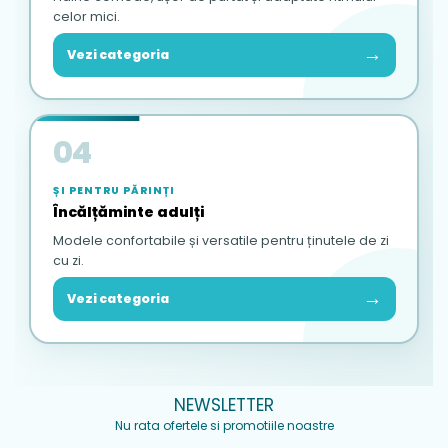
celor mici.
→
Vezi categoria
04
ȘI PENTRU PĂRINȚI
Încălțăminte adulți
Modele confortabile și versatile pentru ținutele de zi
cu zi.
→
Vezi categoria
NEWSLETTER
Nu rata ofertele si promotiile noastre