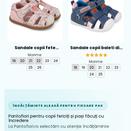
Sandale copii fete
Sandale copii baieti din
calapod lat din textil
piele Biomecanics,
Marime:
Biomecanics, Roz -
Albastru - 262124-A556
19
20
21
22
23
24
Marime:
262193-A103
25
26
18
19
20
21
22
23
24
25
ÎNCĂLȚĂMINTE ALEASĂ PENTRU FIECARE PAS
Pantofiori pentru copii fericiți și pași făcuți cu
încredere
La Pantofiori.ro selectăm cu atenție încălțăminte