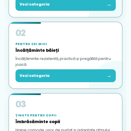
→
Vezi categoria
02
PENTRU CEI MICI
Încălțăminte băieți
Încălțăminte rezistentă, practică și pregătită pentru
joacă.
→
Vezi categoria
03
ȚINUTE PENTRU COPII
Îmbrăcăminte copii
Haine comode, ușor de purtat și adaptate ritmului