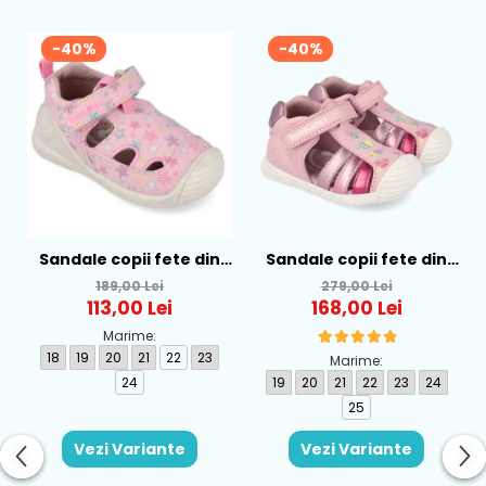
-40%
-40%
Sandale copii fete din
Sandale copii fete din
textil Biomecanics, Roz -
piele Biomecanics, Roz -
189,00 Lei
279,00 Lei
262177-A032
262109-A032
113,00 Lei
168,00 Lei
Marime:
18
19
20
21
22
23
Marime:
24
19
20
21
22
23
24
25
Vezi Variante
Vezi Variante