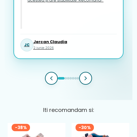
acestea și are stabilitate. Recomand!”
Jercan Claudia
JC
2 iunie 2026
Iti recomandam si:
-38%
-30%