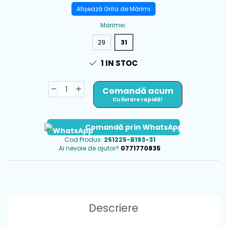
Afișează Grila de Mărimi
Marime
:
29
31
1
IN STOC
Comandă acum
Cu livrare rapidă!
Comandă prin WhatsApp
Cod Produs:
251225-B193-31
Ai nevoie de ajutor?
0771770835
Descriere