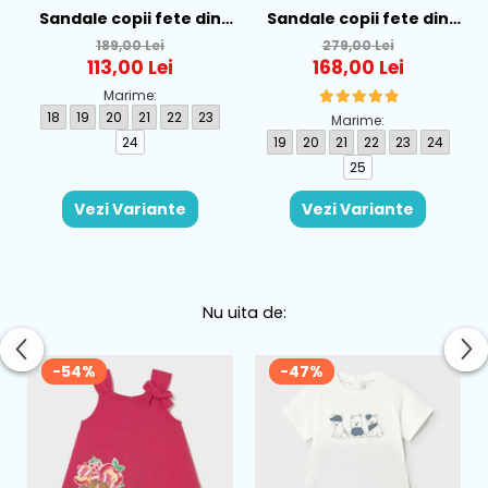
Sandale copii fete din
Sandale copii fete din
textil Biomecanics, Roz -
piele Biomecanics, Roz -
189,00 Lei
279,00 Lei
262177-A032
262109-A032
113,00 Lei
168,00 Lei
Marime:
18
19
20
21
22
23
Marime:
24
19
20
21
22
23
24
25
Vezi Variante
Vezi Variante
Nu uita de:
-54%
-47%