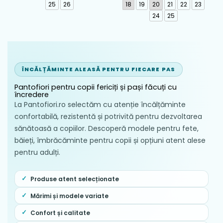
262193-A103
25
26
18
19
20
21
22
23
24
25
ÎNCĂLȚĂMINTE ALEASĂ PENTRU FIECARE PAS
Pantofiori pentru copii fericiți și pași făcuți cu
încredere
La Pantofiori.ro selectăm cu atenție încălțăminte
confortabilă, rezistentă și potrivită pentru dezvoltarea
sănătoasă a copiilor. Descoperă modele pentru fete,
băieți, îmbrăcăminte pentru copii și opțiuni atent alese
pentru adulți.
Produse atent selecționate
Mărimi și modele variate
Confort și calitate