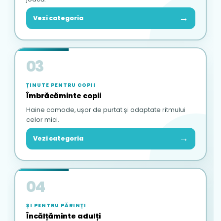
→
Vezi categoria
03
ȚINUTE PENTRU COPII
Îmbrăcăminte copii
Haine comode, ușor de purtat și adaptate ritmului
celor mici.
→
Vezi categoria
04
ȘI PENTRU PĂRINȚI
Încălțăminte adulți