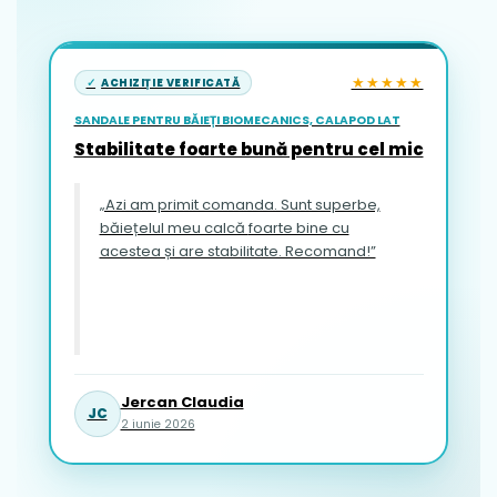
★★★★★
ACHIZIȚIE VERIFICATĂ
SANDALE PENTRU BĂIEȚI BIOMECANICS, CALAPOD LAT
Stabilitate foarte bună pentru cel mic
„Azi am primit comanda. Sunt superbe,
băiețelul meu calcă foarte bine cu
acestea și are stabilitate. Recomand!”
Jercan Claudia
JC
2 iunie 2026