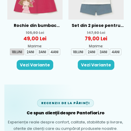
Rochie din bumbac
Set din 2 piese pentru
pentru fete Mayoral,
baieti Mayoral, Alb-
105,90 Lei
147,90 Lei
Rosu - 1930-069
Albastru - 1665-31
49,00 Lei
79,00 Lei
Marime:
Marime:
18LUNI
2ANI
3ANI
4ANI
18LUNI
2ANI
3ANI
4ANI
Vezi Variante
Vezi Variante
RECENZII DE LA PĂRINȚI
Ce spun clienții despre Pantofiori.ro
Experiențe reale despre confort, calitate, stabilitate și livrare,
oferite de clienți care au cumpărat produsele noastre.