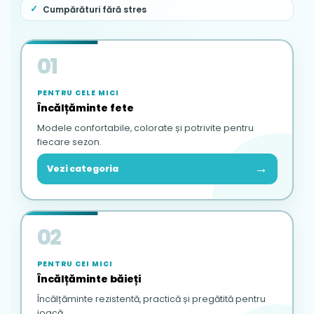
Cumpărături fără stres
01
PENTRU CELE MICI
Încălțăminte fete
Modele confortabile, colorate și potrivite pentru
fiecare sezon.
→
Vezi categoria
02
PENTRU CEI MICI
Încălțăminte băieți
Încălțăminte rezistentă, practică și pregătită pentru
joacă.