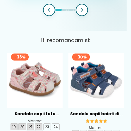
Iti recomandam si:
-38%
-30%
Sandale copii fete
Sandale copii baieti din
calapod lat din textil
piele Biomecanics,
Marime:
Biomecanics, Roz -
Albastru - 262124-A556
19
20
21
22
23
24
Marime: