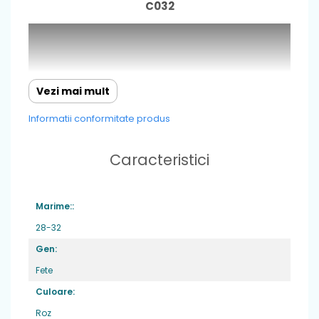
C032
Vezi mai mult
Informatii conformitate produs
Caracteristici
Marime::
28-32
Gen:
Fete
Caracteristici
: cu un design in continua
Culoare:
imbunatatire,incaltamintea de inalta
Roz