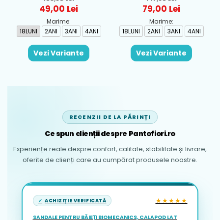
Rosu - 1930-069
Albastru - 1665-31
49,00 Lei
79,00 Lei
Marime:
Marime:
18LUNI
2ANI
3ANI
4ANI
18LUNI
2ANI
3ANI
4ANI
Vezi Variante
Vezi Variante
RECENZII DE LA PĂRINȚI
Ce spun clienții despre Pantofiori.ro
Experiențe reale despre confort, calitate, stabilitate și livrare,
oferite de clienți care au cumpărat produsele noastre.
★★★★★
ACHIZIȚIE VERIFICATĂ
SANDALE PENTRU BĂIEȚI BIOMECANICS, CALAPOD LAT