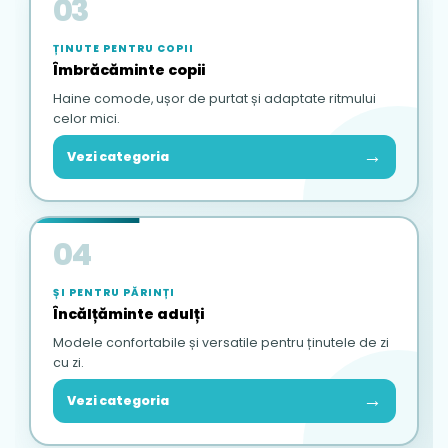
03
ȚINUTE PENTRU COPII
Îmbrăcăminte copii
Haine comode, ușor de purtat și adaptate ritmului
celor mici.
→
Vezi categoria
04
ȘI PENTRU PĂRINȚI
Încălțăminte adulți
Modele confortabile și versatile pentru ținutele de zi
cu zi.
→
Vezi categoria