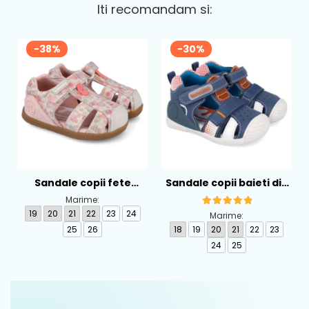
Iti recomandam si:
-38%
-30%
Sandale copii fete
Sandale copii baieti din
calapod lat din textil
piele Biomecanics,
Marime:
Biomecanics, Roz -
Albastru - 262124-A556
19
20
21
22
23
24
Marime:
262193-A103
25
26
18
19
20
21
22
23
24
25