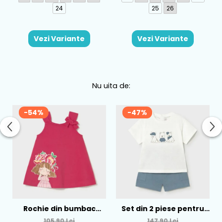
24
25
26
Vezi Variante
Vezi Variante
Nu uita de:
-54%
-47%
Rochie din bumbac
Set din 2 piese pentru
pentru fete Mayoral,
baieti Mayoral, Alb-
105,90 Lei
147,90 Lei