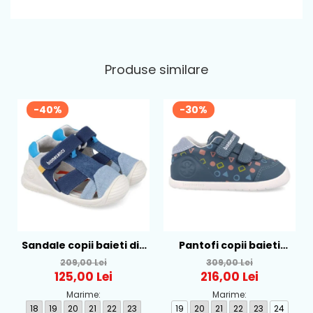
Brant
: detasabil din piele naturala
Produse similare
-40%
-30%
Sandale copii baieti din
Pantofi copii baieti
textil Biomecanics,
calapod lat din piele
209,00 Lei
309,00 Lei
Albastru - 262186-A008
Biomecanics, Albastru -
125,00 Lei
216,00 Lei
262166-A556
Marime:
Marime:
18
19
20
21
22
23
19
20
21
22
23
24