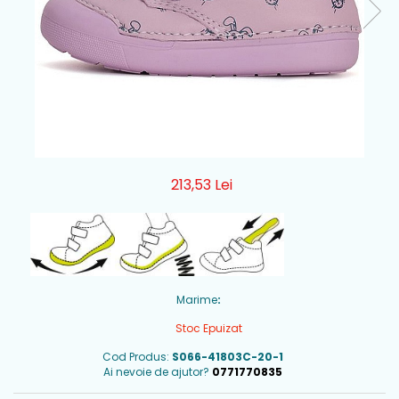
213,53 Lei
Marime
:
Stoc Epuizat
Cod Produs:
S066-41803C-20-1
Ai nevoie de ajutor?
0771770835