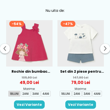
Nu uita de:
-54%
-47%
Rochie din bumbac
Set din 2 piese pentru
pentru fete Mayoral,
baieti Mayoral, Alb-
105,90 Lei
147,90 Lei
Rosu - 1930-069
Albastru - 1665-31
49,00 Lei
79,00 Lei
Marime:
Marime:
18LUNI
2ANI
3ANI
4ANI
18LUNI
2ANI
3ANI
4ANI
Vezi Variante
Vezi Variante