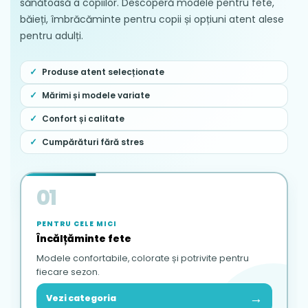
sănătoasă a copiilor. Descoperă modele pentru fete,
băieți, îmbrăcăminte pentru copii și opțiuni atent alese
pentru adulți.
Produse atent selecționate
Mărimi și modele variate
Confort și calitate
Cumpărături fără stres
01
PENTRU CELE MICI
Încălțăminte fete
Modele confortabile, colorate și potrivite pentru
fiecare sezon.
→
Vezi categoria