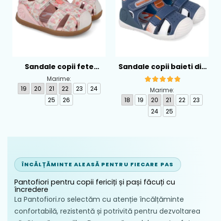
Sandale copii fete
Sandale copii baieti din
calapod lat din textil
piele Biomecanics,
Marime:
Biomecanics, Roz -
Albastru - 262124-A556
19
20
21
22
23
24
Marime:
262193-A103
25
26
18
19
20
21
22
23
24
25
ÎNCĂLȚĂMINTE ALEASĂ PENTRU FIECARE PAS
Pantofiori pentru copii fericiți și pași făcuți cu
încredere
La Pantofiori.ro selectăm cu atenție încălțăminte
confortabilă, rezistentă și potrivită pentru dezvoltarea