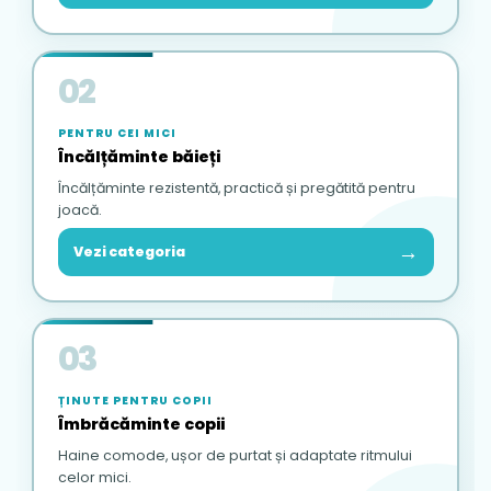
02
PENTRU CEI MICI
Încălțăminte băieți
Încălțăminte rezistentă, practică și pregătită pentru
joacă.
→
Vezi categoria
03
ȚINUTE PENTRU COPII
Îmbrăcăminte copii
Haine comode, ușor de purtat și adaptate ritmului
celor mici.