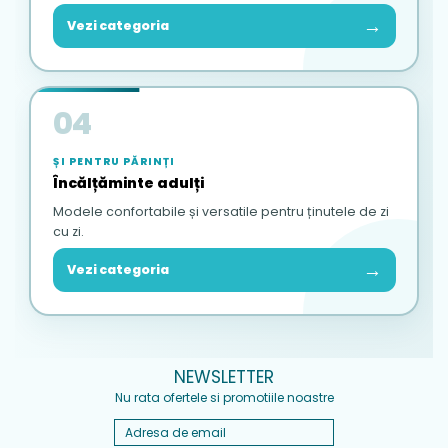
→
Vezi categoria
04
ȘI PENTRU PĂRINȚI
Încălțăminte adulți
Modele confortabile și versatile pentru ținutele de zi
cu zi.
→
Vezi categoria
NEWSLETTER
Nu rata ofertele si promotiile noastre