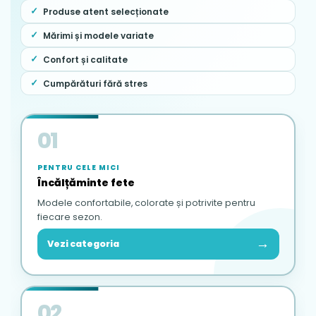
Produse atent selecționate
Mărimi și modele variate
Confort și calitate
Cumpărături fără stres
01
PENTRU CELE MICI
Încălțăminte fete
Modele confortabile, colorate și potrivite pentru
fiecare sezon.
→
Vezi categoria
02