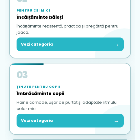
PENTRU CEI MICI
Încălțăminte băieți
Încălțăminte rezistentă, practică și pregătită pentru
joacă.
→
Vezi categoria
03
ȚINUTE PENTRU COPII
Îmbrăcăminte copii
Haine comode, ușor de purtat și adaptate ritmului
celor mici.
→
Vezi categoria