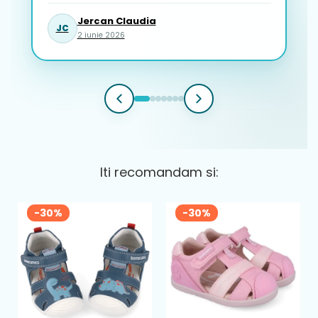
Jercan Claudia
JC
2 iunie 2026
Iti recomandam si:
-30%
-30%