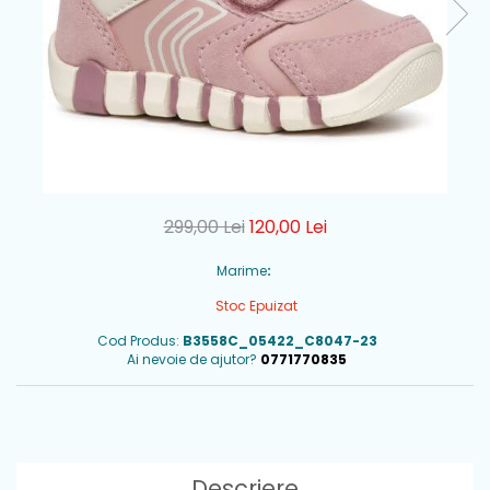
299,00 Lei
120,00 Lei
Marime
:
Stoc Epuizat
Cod Produs:
B3558C_05422_C8047-23
Ai nevoie de ajutor?
0771770835
Descriere