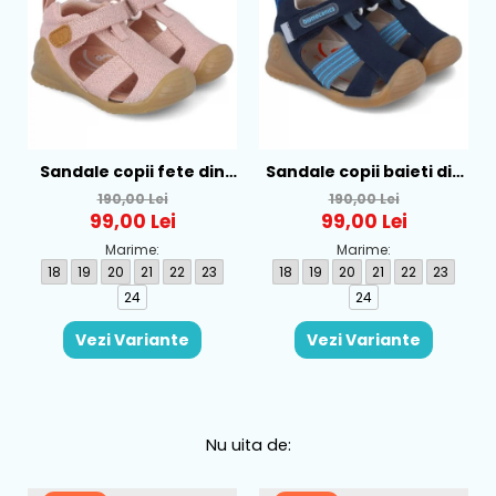
Sandale copii fete din
Sandale copii baieti din
textil Biomecanics, Roz -
textil Biomecanics,
190,00 Lei
190,00 Lei
252181-B032
Albastru - 252175-A089
99,00 Lei
99,00 Lei
Marime:
Marime:
18
19
20
21
22
23
18
19
20
21
22
23
24
24
Vezi Variante
Vezi Variante
Nu uita de: