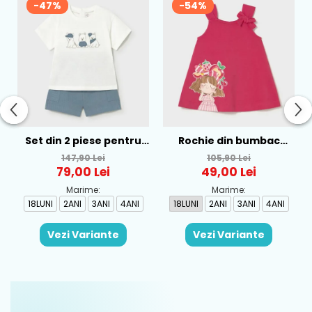
-47%
-54%
Set din 2 piese pentru
Rochie din bumbac
baieti Mayoral, Alb-
pentru fete Mayoral,
147,90 Lei
105,90 Lei
Albastru - 1665-31
Rosu - 1930-069
79,00 Lei
49,00 Lei
Marime:
Marime:
18LUNI
2ANI
3ANI
4ANI
18LUNI
2ANI
3ANI
4ANI
Vezi Variante
Vezi Variante