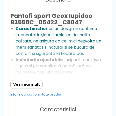
Pantofi sport Geox Iupidoo
B3558C_05422_C8047
Caracteristici
: cu un design in continua
imbunatatire,incaltamintea de inalta
calitate, ne asigura ca cei mici dezvolta un
mers sanatos si natural si se bucura de
confort si siguranta la fiecare pas.
Inchiderile ajustabile
: asigură o potrivire
sigură și personalizată pe măsură ce
picioarele copilului tău cresc.
Talpa
: moale,flexibila si rezistenta la
alunecare, îi permite copilului să exploreze
Vezi mai mult
și să meargă cu încredere datorită
Informatii conformitate produs
stabilității, astfel nu exista riscul ca cei mici
sa se dezechilibreze.
Caracteristici
Cu arc plantar
Material
: piele naturala