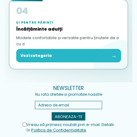
04
ȘI PENTRU PĂRINȚI
Încălțăminte adulți
Modele confortabile și versatile pentru ținutele de zi
cu zi.
→
Vezi categoria
NEWSLETTER
Nu rata ofertele si promotiile noastre
Vreau să primesc noutati prin e-mail. Detalii
în
Politica de Confidențialitate
.