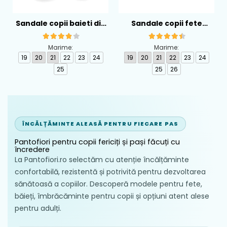
Sandale copii baieti din
Sandale copii fete
piele Biomecanics,
calapod lat din textil
Albastru - 262126-A556
Biomecanics, Roz -
Marime:
Marime:
262194-A032
19
20
21
22
23
24
19
20
21
22
23
24
25
25
26
ÎNCĂLȚĂMINTE ALEASĂ PENTRU FIECARE PAS
Pantofiori pentru copii fericiți și pași făcuți cu
încredere
La Pantofiori.ro selectăm cu atenție încălțăminte
confortabilă, rezistentă și potrivită pentru dezvoltarea
sănătoasă a copiilor. Descoperă modele pentru fete,
băieți, îmbrăcăminte pentru copii și opțiuni atent alese
pentru adulți.