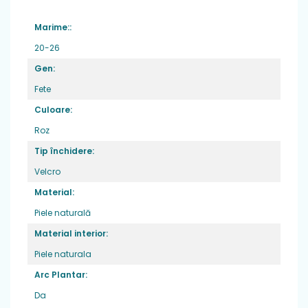
Greutate
: foarte usori ,potriviti pentru
Marime::
picior normal
Varf:
din cauciuc, ce ofera protectie
20-26
degetelor
Gen:
Sistem de inchidere
: 1 banda velcro
Fete
Brant
: piele naturala
Culoare:
Roz
Tip închidere:
Velcro
Material:
Piele naturală
Material interior:
Piele naturala
Arc Plantar:
Da