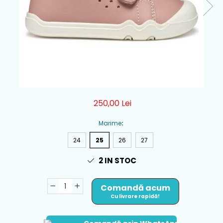
250,00 Lei
Marime
:
24
25
26
27
2
IN STOC
Comandă acum
Cu livrare rapidă!