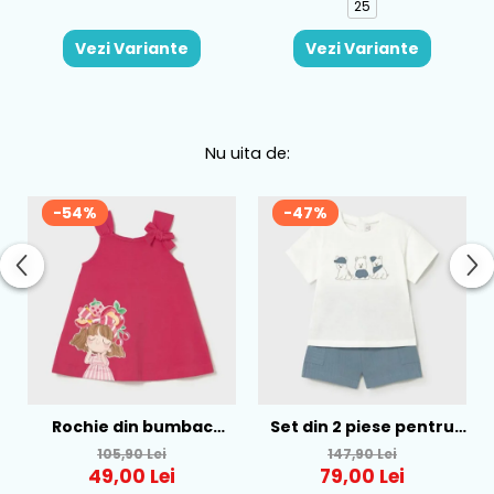
25
Vezi Variante
Vezi Variante
Nu uita de:
-54%
-47%
Rochie din bumbac
Set din 2 piese pentru
pentru fete Mayoral,
baieti Mayoral, Alb-
105,90 Lei
147,90 Lei
Rosu - 1930-069
Albastru - 1665-31
49,00 Lei
79,00 Lei