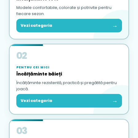
Modele confortabile, colorate și potrivite pentru
fiecare sezon.
→
Vezi categoria
02
PENTRU CEI MICI
Încălțăminte băieți
Încălțăminte rezistentă, practică și pregătită pentru
joacă.
→
Vezi categoria
03