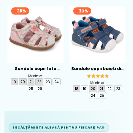
-38%
-30%
Sandale copii fete
Sandale copii baieti din
calapod lat din textil
piele Biomecanics,
Marime:
Biomecanics, Roz -
Albastru - 262124-A556
19
20
21
22
23
24
Marime:
262193-A103
25
26
18
19
20
21
22
23
24
25
ÎNCĂLȚĂMINTE ALEASĂ PENTRU FIECARE PAS