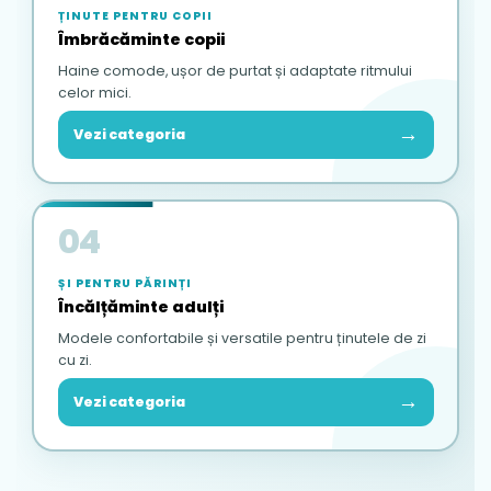
ȚINUTE PENTRU COPII
Îmbrăcăminte copii
Haine comode, ușor de purtat și adaptate ritmului
celor mici.
→
Vezi categoria
04
ȘI PENTRU PĂRINȚI
Încălțăminte adulți
Modele confortabile și versatile pentru ținutele de zi
cu zi.
→
Vezi categoria