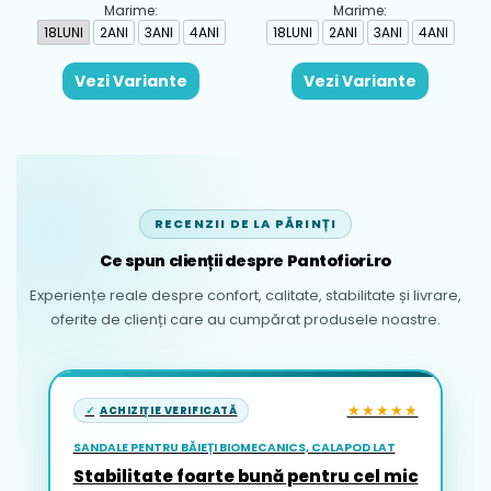
Marime:
Marime:
18LUNI
2ANI
3ANI
4ANI
18LUNI
2ANI
3ANI
4ANI
Vezi Variante
Vezi Variante
RECENZII DE LA PĂRINȚI
Ce spun clienții despre Pantofiori.ro
Experiențe reale despre confort, calitate, stabilitate și livrare,
oferite de clienți care au cumpărat produsele noastre.
★★★★★
ACHIZIȚIE VERIFICATĂ
SANDALE PENTRU BĂIEȚI BIOMECANICS, CALAPOD LAT
Stabilitate foarte bună pentru cel mic