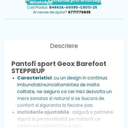
Comandă prin WhatsApp
Cod Produs:
B4663A-00085-C8011-25
Ai nevoie de ajutor?
0771770835
Descriere
Pantofi sport Geox Barefoot
STEPPIEUP
Caracteristici
: cu un design in continua
imbunatatire,incaltamintea de inalta
calitate, ne asigura ca cei mici dezvolta un
mers sanatos si natural si se bucura de
confort si siguranta la fiecare pas.
Inchiderile ajustabile
: asigură o potrivire
sigură și personalizată pe măsură ce
picioarele copilului tău cresc.