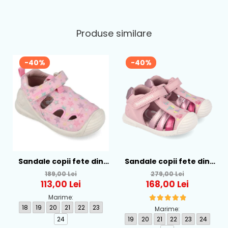
Produse similare
-40%
-40%
Sandale copii fete din
Sandale copii fete din
textil Biomecanics, Roz -
piele Biomecanics, Roz -
189,00 Lei
279,00 Lei
262177-A032
262109-A032
113,00 Lei
168,00 Lei
Marime:
18
19
20
21
22
23
Marime:
24
19
20
21
22
23
24