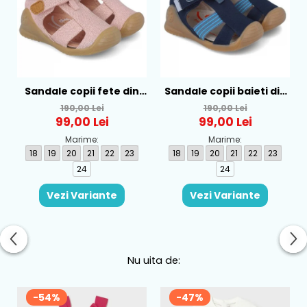
Sandale copii fete din
Sandale copii baieti din
textil Biomecanics, Roz -
textil Biomecanics,
190,00 Lei
190,00 Lei
252181-B032
Albastru - 252175-A089
99,00 Lei
99,00 Lei
Marime:
Marime:
18
19
20
21
22
23
18
19
20
21
22
23
24
24
Vezi Variante
Vezi Variante
Nu uita de:
-54%
-47%