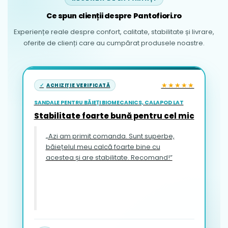
Ce spun clienții despre Pantofiori.ro
Experiențe reale despre confort, calitate, stabilitate și livrare,
oferite de clienți care au cumpărat produsele noastre.
★★★★★
ACHIZIȚIE VERIFICATĂ
SANDALE PENTRU BĂIEȚI BIOMECANICS, CALAPOD LAT
Stabilitate foarte bună pentru cel mic
„Azi am primit comanda. Sunt superbe,
băiețelul meu calcă foarte bine cu
acestea și are stabilitate. Recomand!”