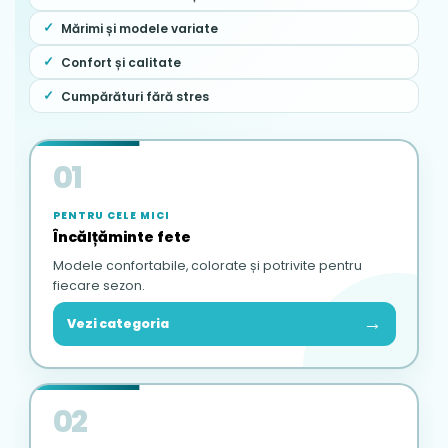
Mărimi și modele variate
Confort și calitate
Cumpărături fără stres
01
PENTRU CELE MICI
Încălțăminte fete
Modele confortabile, colorate și potrivite pentru
fiecare sezon.
→
Vezi categoria
02