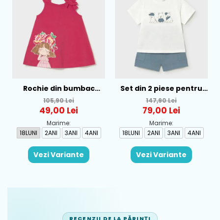
Rochie din bumbac
Set din 2 piese pentru
pentru fete Mayoral,
baieti Mayoral, Alb-
105,90 Lei
147,90 Lei
Rosu - 1930-069
Albastru - 1665-31
49,00 Lei
79,00 Lei
Marime:
Marime:
18LUNI
2ANI
3ANI
4ANI
18LUNI
2ANI
3ANI
4ANI
Vezi Variante
Vezi Variante
RECENZII DE LA PĂRINȚI