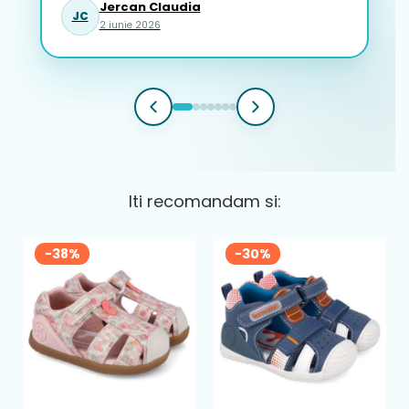
Jercan Claudia
JC
2 iunie 2026
Iti recomandam si:
-38%
-30%