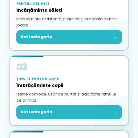
PENTRU CEI MICI
Încălțăminte băieți
Încălțăminte rezistentă, practică și pregătită pentru
joacă.
→
Vezi categoria
03
ȚINUTE PENTRU COPII
Îmbrăcăminte copii
Haine comode, ușor de purtat și adaptate ritmului
celor mici.
→
Vezi categoria