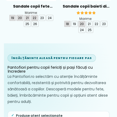
Sandale copii fete
Sandale copii baieti din
calapod lat din textil
piele Biomecanics,
Marime:
Biomecanics, Roz -
Albastru - 262124-A556
19
20
21
22
23
24
Marime:
262193-A103
25
26
18
19
20
21
22
23
24
25
ÎNCĂLȚĂMINTE ALEASĂ PENTRU FIECARE PAS
Pantofiori pentru copii fericiți și pași făcuți cu
încredere
La Pantofiori.ro selectăm cu atenție încălțăminte
confortabilă, rezistentă și potrivită pentru dezvoltarea
sănătoasă a copiilor. Descoperă modele pentru fete,
băieți, îmbrăcăminte pentru copii și opțiuni atent alese
pentru adulți.
Produse atent selecționate