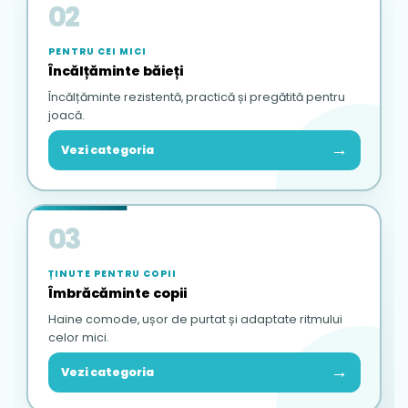
02
PENTRU CEI MICI
Încălțăminte băieți
Încălțăminte rezistentă, practică și pregătită pentru
joacă.
→
Vezi categoria
03
ȚINUTE PENTRU COPII
Îmbrăcăminte copii
Haine comode, ușor de purtat și adaptate ritmului
celor mici.
→
Vezi categoria