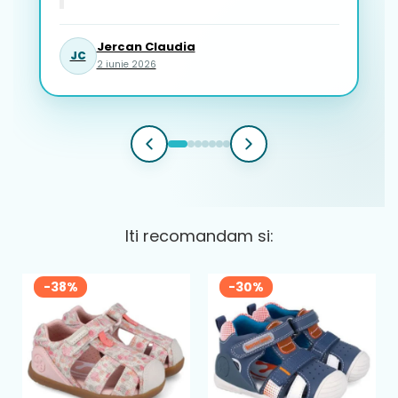
Jercan Claudia
JC
2 iunie 2026
Iti recomandam si:
-38%
-30%