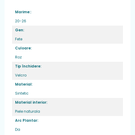
Greutate
: foarte usori ,potriviti pentru
Marime::
picior normal
Varf:
din cauciuc, ce ofera protectie
20-26
degetelor
Gen:
Sistem de inchidere
: 1 banda velcro
Fete
Brant
: piele naturala
Culoare:
Roz
Tip închidere:
Velcro
Material:
Sintetic
Material interior:
Piele naturala
Arc Plantar:
Da