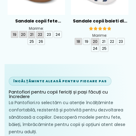
Sandale copii fete
Sandale copii baieti din
calapod lat din textil
piele Biomecanics,
Marime:
Biomecanics, Roz -
Albastru - 262124-A556
19
20
21
22
23
24
Marime:
262193-A103
25
26
18
19
20
21
22
23
24
25
ÎNCĂLȚĂMINTE ALEASĂ PENTRU FIECARE PAS
Pantofiori pentru copii fericiți și pași făcuți cu
încredere
La Pantofiori.ro selectăm cu atenție încălțăminte
confortabilă, rezistentă și potrivită pentru dezvoltarea
sănătoasă a copiilor. Descoperă modele pentru fete,
băieți, îmbrăcăminte pentru copii și opțiuni atent alese
pentru adulți.