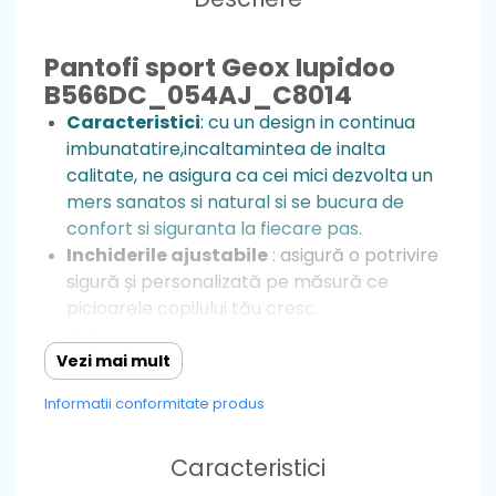
Pantofi sport Geox Iupidoo
B566DC_054AJ_C8014
Caracteristici
: cu un design in continua
imbunatatire,incaltamintea de inalta
calitate, ne asigura ca cei mici dezvolta un
mers sanatos si natural si se bucura de
confort si siguranta la fiecare pas.
Inchiderile ajustabile
: asigură o potrivire
sigură și personalizată pe măsură ce
picioarele copilului tău cresc.
Talpa
: moale,flexibila si rezistenta la
alunecare, îi permite copilului să exploreze
Vezi mai mult
și să meargă cu încredere datorită
Informatii conformitate produs
stabilității, astfel nu exista riscul ca cei mici
sa se dezechilibreze.
Caracteristici
Cu arc plantar
Material
: sintetic