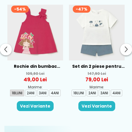
-54%
-47%
Rochie din bumbac
Set din 2 piese pentru
pentru fete Mayoral,
baieti Mayoral, Alb-
105,90 Lei
147,90 Lei
Rosu - 1930-069
Albastru - 1665-31
49,00 Lei
79,00 Lei
Marime:
Marime:
18LUNI
2ANI
3ANI
4ANI
18LUNI
2ANI
3ANI
4ANI
Vezi Variante
Vezi Variante