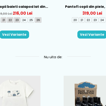
opii baieti calapod lat din
Pantofi copii din piele,
ecanics, Albastru - 262166-
Biomecanics - 26112
216,00 Lei
319,00 Lei
9,00 Lei
A556
21
22
23
24
25
26
20
21
22
23
24
Vezi Variante
Vezi Variante
Nu uita de: