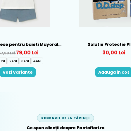
piese pentru baieti Mayoral,
Solutie Protectie P
b-Albastru - 1665-31
79,00 Lei
30,00 Lei
47,90 Lei
UNI
2ANI
3ANI
4ANI
Vezi Variante
Adauga in cos
RECENZII DE LA PĂRINȚI
Ce spun clienții despre Pantofiori.ro