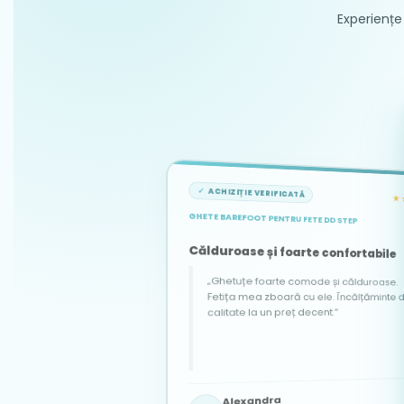
Experiențe 
ACHIZIȚIE VERIFICATĂ
★
GHETE BAREFOOT PENTRU FETE DD STEP
ACHIZIȚIE VERIFICATĂ
ACHIZIȚIE VERIFICATĂ
★★★★★
★★★★★
Călduroase și foarte confortabile
„Ghetuțe foarte comode și călduroase.
Fetița mea zboară cu ele. Încălțăminte de
calitate la un preț decent.”
Popescu Adela
Georgiana
Alexandra
PA
G
7 martie 2025
3 iunie 2025