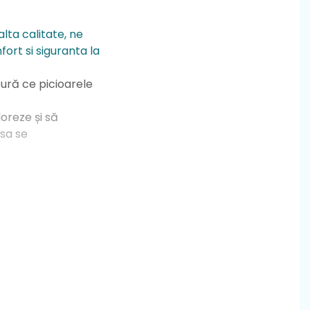
lta calitate, ne
ort si siguranta la
sură ce picioarele
loreze și să
 sa se