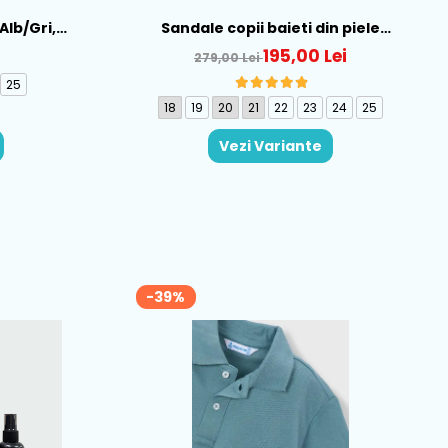
 Alb/Gri,
Sandale copii baieti din piele
6-B695
Biomecanics, Albastru - 262124-A556
195,00 Lei
279,00 Lei
25
18
19
20
21
22
23
24
25
Vezi Variante
-39%