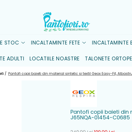
DE STOC
INCALTAMINTE FETE
INCALTAMINTE B
TE ADULTI
LOCATIILE NOASTRE
TALONETE ORTOPE
eti /
Pantofi copii baieti din material sintetic si textil Geox Easy-Fit, Al
Pantofi copii baieti din 
J65NQA-01454-C0685