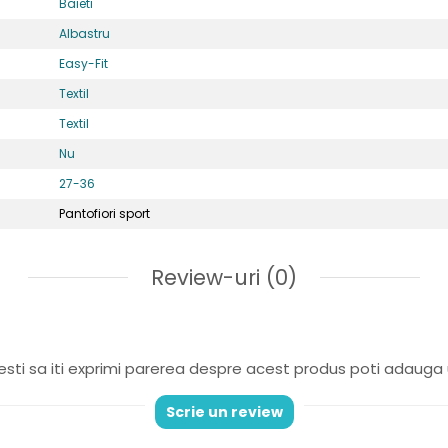
Baieti
Albastru
Easy-Fit
Textil
Textil
Nu
27-36
Pantofiori sport
Review-uri
(0)
sti sa iti exprimi parerea despre acest produs poti adauga 
Scrie un review