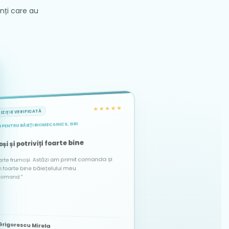
enți care au
★★★★★
IZIȚIE VERIFICATĂ
 PENTRU BĂIEȚI BIOMECANICS, GRI
★★★★★
★★★★★
ACHIZIȚIE VERIFICATĂ
ACHIZIȚIE VERIFICATĂ
și și potriviți foarte bine
arte frumoși. Astăzi am primit comanda și
te bine băiețelului meu.
comand.”
Alina
Dascălu Elena Maria
DE
A
Grigorescu Mirela
21 martie 2026
12 octombrie 2025