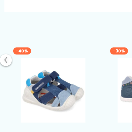
-40%
-30%