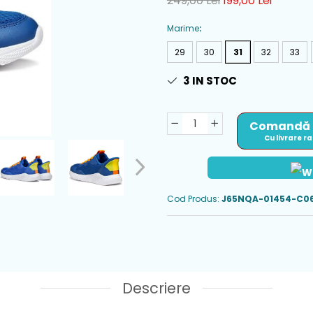
249,00 Lei
199,00 Lei
Marime
:
29
30
31
32
33
3
IN STOC
Comandă
Cu livrare r
Cod Produs:
J65NQA-01454-C06
Descriere