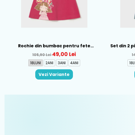
Rochie din bumbac pentru fete
Set din 2 
Mayoral, Rosu - 1930-069
Al
49,00 Lei
105,90 Lei
1
18LUNI
2ANI
3ANI
4ANI
18L
Vezi Variante