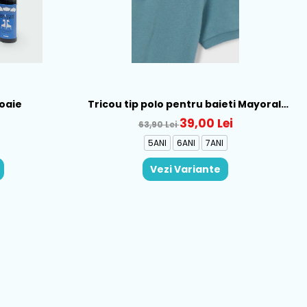
loaie
Tricou tip polo pentru baieti Mayoral,
Verde - 150-12
39,00 Lei
63,90 Lei
5ANI
6ANI
7ANI
Vezi Variante