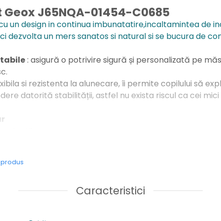
rt Geox J65NQA-01454-C0685
 cu un design in continua imbunatatire,incaltamintea de ina
ci dezvolta un mers sanatos si natural si se bucura de conf
stabile
: asigură o potrivire sigură și personalizată pe mă
sc.
xibila si rezistenta la alunecare, îi permite copilului să exp
re datorită stabilității, astfel nu exista riscul ca cei mici
ar
ic + textil
e usori ,potriviti pentru picior normal
, ce ofera protectie degetelor
e produs
idere
: sistem Easy-Fit
Caracteristici