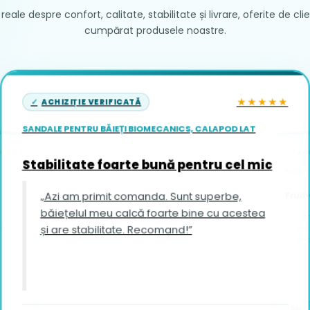
reale despre confort, calitate, stabilitate și livrare, oferite de cli
cumpărat produsele noastre.
★★★★★
ACHIZIȚIE VERIFICATĂ
SANDALE PENTRU BĂIEȚI BIOMECANICS, CALAPOD LAT
ACH
★★★★
Stabilitate foarte bună pentru cel mic
PANTOFI
Frumo
„Azi am primit comanda. Sunt superbe,
băiețelul meu calcă foarte bine cu acestea
„Fo
și are stabilitate. Recomand!”
îi vin foar
Re
GM