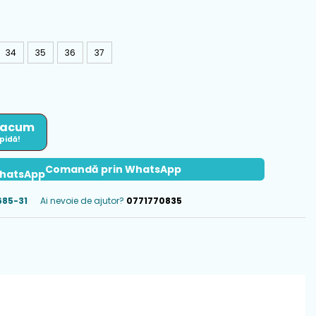
34
35
36
37
 acum
apidă!
Comandă prin WhatsApp
85-31
Ai nevoie de ajutor?
0771770835