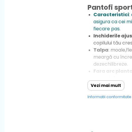
Pantofi spo
Caracteristici
:
asigura ca cei mi
fiecare pas.
Inchiderile aju
copilului tău cre
Talpa
: moale,fle
meargă cu încrede
dezechilibreze.
Fara arc plant
Material
: sintet
Greutate
: foart
Vezi mai mult
Varf:
din cauciuc
Informatii conformitat
Sistem de inch
Brant
: textil