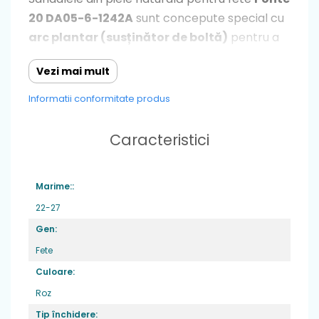
20 DA05-6-1242A
sunt concepute special cu
arc plantar (susținător de boltă)
pentru a
asigura o postură corectă și o dezvoltare
Vezi mai mult
sănătoasă a piciorușelor în creștere.
Informatii conformitate produs
Confecționate la interior și exterior din
piele
naturală moale și respirabilă
într-o nuanță
Caracteristici
fină de roz-pudră, aceste sandale sunt
decorate cu imprimeuri simpatice cu
înghețată și accente vesele de fucsia și
Marime::
galben. Modelul are
vârful semideschis
22-27
(degete protejate)
pentru siguranță sporită
Gen:
la alergare, iar sistemul cu
dublă baretă cu
Fete
arici (velcro)
permite o încălțare rapidă și o
Culoare:
ajustare fermă pe instep și gleznă.
Roz
Spatele înalt și întărit oferă stabilitate gleznei,
Tip închidere: