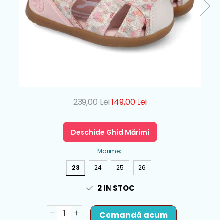
239,00 Lei
149,00 Lei
Deschide Ghid Mărimi
Marime
:
23
24
25
26
2
IN STOC
Comandă acum