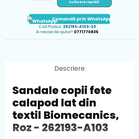
Cu livrare rapidă!
Comandă prin WhatsApp
Cod Produs:
262193-A103-23
Ai nevoie de ajutor?
0771770835
Descriere
Sandale copii fete
calapod lat din
textil Biomecanics,
Roz - 262193-A103