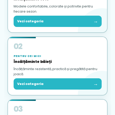
interiorului pantofului.
Modele confortabile, colorate și potrivite pentru
fiecare sezon.
→
Vezi categoria
02
PENTRU CEI MICI
Încălțăminte băieți
Încălțăminte rezistentă, practică și pregătită pentru
joacă.
→
Vezi categoria
03