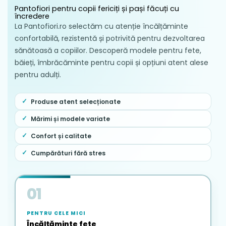
întreținere
Pantofiori pentru copii fericiți și pași făcuți cu
încredere
Curățați praful și murdăria de pe suprafața
La Pantofiori.ro selectăm cu atenție încălțăminte
textilă utilizând o perie moale sau o lavetă
confortabilă, rezistentă și potrivită pentru dezvoltarea
textilă ușor umezită în apă călduță cu puțin
sănătoasă a copiilor. Descoperă modele pentru fete,
săpun proaspăt sau lichid de curățare
băieți, îmbrăcăminte pentru copii și opțiuni atent alese
neutru.
pentru adulți.
Este strict interzisă introducerea
sandalelor în mașina de spălat rufe,
Produse atent selecționate
deoarece ciclurile automate și imersia
Mărimi și modele variate
completă în apă pot distruge structura
tricotului și pot slăbi adezivii tălpii.
Confort și calitate
Uscarea se face în mod natural, exclusiv la
Cumpărături fără stres
temperatura camerei, într-un mediu bine
aerisit și umbrit, complet ferit de acțiunea
directă a caloriferelor sau a razelor solare.
01
Se recomandă scoaterea periodică a
branțului detașabil pentru a permite o
PENTRU CELE MICI
aerisire optimă și o igienizare completă a
Încălțăminte fete