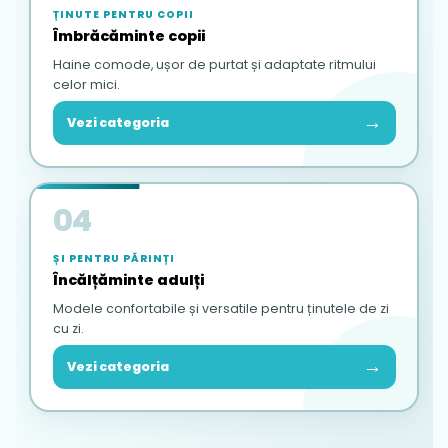
ȚINUTE PENTRU COPII
Îmbrăcăminte copii
Haine comode, ușor de purtat și adaptate ritmului
celor mici.
→
Vezi categoria
04
ȘI PENTRU PĂRINȚI
Încălțăminte adulți
Modele confortabile și versatile pentru ținutele de zi
cu zi.
→
Vezi categoria