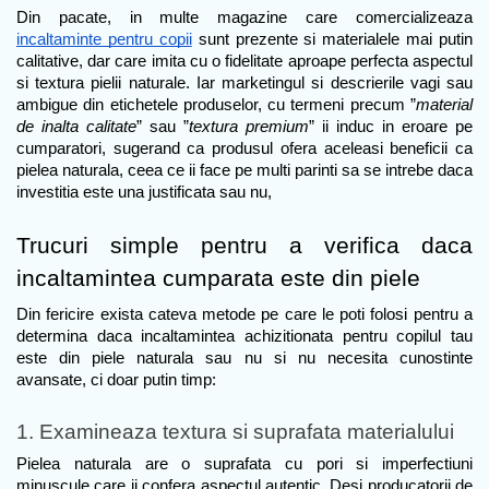
Din pacate, in multe magazine care comercializeaza 
incaltaminte pentru copii
 sunt prezente si materialele mai putin 
calitative, dar care imita cu o fidelitate aproape perfecta aspectul 
si textura pielii naturale. Iar marketingul si descrierile vagi sau 
ambigue din etichetele produselor, cu termeni precum ”
material 
de inalta calitate
” sau ”
textura premium
” ii induc in eroare pe 
cumparatori, sugerand ca produsul ofera aceleasi beneficii ca 
pielea naturala, ceea ce ii face pe multi parinti sa se intrebe daca 
investitia este una justificata sau nu,
Trucuri simple pentru a verifica daca 
incaltamintea cumparata este din piele
Din fericire exista cateva metode pe care le poti folosi pentru a 
determina daca incaltamintea achizitionata pentru copilul tau 
este din piele naturala sau nu si nu necesita cunostinte 
avansate, ci doar putin timp: 
1. Examineaza textura si suprafata materialului
Pielea naturala are o suprafata cu pori si imperfectiuni 
minuscule care ii confera aspectul autentic. Desi producatorii de 