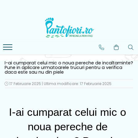
Colecții Noi
Lichidare de stoc
Incaltaminte Fete
Incaltaminte Baieti
Imbracaminte Copii
Noua Colectie Barefoot
Lichidare Biomecanics
Pantofiori sport fete
Pantofiori sport baieti
Bluze-Tricouri Baieti
Noua Colectie Primigi
Lichidare Skechers
Sandale fete
Sandale baieti
Bluze-Tricouri Fete
Noua Colectie Geox
Lichidare Geox
Pantofiori interior fete
Pantofiori interior baieti
Rochii Fete
I-ai cumparat celui mic o noua pereche de incaltaminte?
Noua Colectie
Lichidare DD Step
Ghete Fete
Ghete Baieti
Pantaloni Baieti
Pune in aplicare urmatoarele trucuri pentru a verifica
daca este sau nu din piele
Biomecanics
Lichidare Primigi
Pantofiori scoala fete
Pantofiori scoala baieti
Pantaloni Fete
17 Februarie 2025
|
Ultima modificare: 17 Februarie 2025
Lichidare Mayoral
Cizme fete
Cizme baieti
Geci baieti
Geci Fete
Accesorii
I-ai cumparat celui mic o 
noua pereche de 