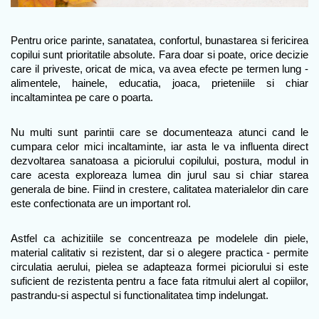
Pentru orice parinte, sanatatea, confortul, bunastarea si fericirea 
copilui sunt prioritatile absolute. Fara doar si poate, orice decizie 
care il priveste, oricat de mica, va avea efecte pe termen lung - 
alimentele, hainele, educatia, joaca, prieteniile si chiar 
incaltamintea pe care o poarta.
Nu multi sunt parintii care se documenteaza atunci cand le 
cumpara celor mici incaltaminte, iar asta le va influenta direct 
dezvoltarea sanatoasa a piciorului copilului, postura, modul in 
care acesta exploreaza lumea din jurul sau si chiar starea 
generala de bine. Fiind in crestere, calitatea materialelor din care 
este confectionata are un important rol.
Astfel ca achizitiile se concentreaza pe modelele din piele, 
material calitativ si rezistent, dar si o alegere practica - permite 
circulatia aerului, pielea se adapteaza formei piciorului si este 
suficient de rezistenta pentru a face fata ritmului alert al copiilor, 
pastrandu-si aspectul si functionalitatea timp indelungat.