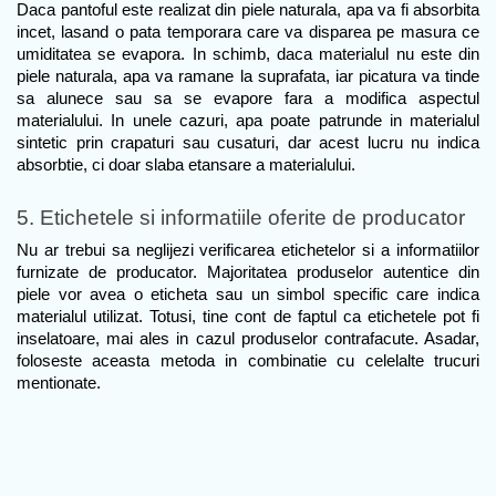
Daca pantoful este realizat din piele naturala, apa va fi absorbita 
incet, lasand o pata temporara care va disparea pe masura ce 
umiditatea se evapora. In schimb, daca materialul nu este din 
piele naturala, apa va ramane la suprafata, iar picatura va tinde 
sa alunece sau sa se evapore fara a modifica aspectul 
materialului. In unele cazuri, apa poate patrunde in materialul 
sintetic prin crapaturi sau cusaturi, dar acest lucru nu indica 
absorbtie, ci doar slaba etansare a materialului.
5. Etichetele si informatiile oferite de producator
Nu ar trebui sa neglijezi verificarea etichetelor si a informatiilor 
furnizate de producator. Majoritatea produselor autentice din 
piele vor avea o eticheta sau un simbol specific care indica 
materialul utilizat. Totusi, tine cont de faptul ca etichetele pot fi 
inselatoare, mai ales in cazul produselor contrafacute. Asadar, 
foloseste aceasta metoda in combinatie cu celelalte trucuri 
mentionate.