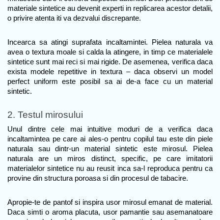
materiale sintetice au devenit experti in replicarea acestor detalii, 
o privire atenta iti va dezvalui discrepante.
Incearca sa atingi suprafata incaltamintei. Pielea naturala va 
avea o textura moale si calda la atingere, in timp ce materialele 
sintetice sunt mai reci si mai rigide. De asemenea, verifica daca 
exista modele repetitive in textura – daca observi un model 
perfect uniform este posibil sa ai de-a face cu un material 
sintetic.
2. Testul mirosului
Unul dintre cele mai intuitive moduri de a verifica daca 
incaltamintea pe care ai ales-o pentru copilul tau este din piele 
naturala sau dintr-un material sintetic este mirosul. Pielea 
naturala are un miros distinct, specific, pe care imitatorii 
materialelor sintetice nu au reusit inca sa-l reproduca pentru ca 
provine din structura poroasa si din procesul de tabacire. 
Apropie-te de pantof si inspira usor mirosul emanat de material. 
Daca simti o aroma placuta, usor pamantie sau asemanatoare 