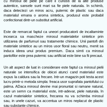
cu mirosul de piele pe care il cunosti de la alte produse 
autentice, sansele sunt mari sa fie piele naturala. In schimb, 
daca detectezi un miros acru, puternic de plastic sau daca 
materialul emana o aroma sintetica, produsul este probabil 
confectionat dintr-un substitut artificial.
Este de remarcat faptul ca uneori producatorii de incaltaminte 
incearca sa mascheze mirosul materialelor sintetice prin 
utilizarea de parfumuri sau tratamente chimice. Unii pantofi din 
materiale sintetice au un miros usor floral sau neutru, menit sa 
induca ideea unui produs premium. Daca simti ca mirosul 
pantofilor este prea puternic sau artificial este bine sa fii precaut.
Un alt aspect de luat in considerare este faptul ca mirosul pielii 
naturale se intensifica de obicei atunci cand materialul este 
expus la caldura sau la frecare. Intr-un magazin poti testa acest 
lucru printr-o metoda simpla: freaca usor suprafata pantofului cu 
palma. ADaca mirosul devine mai pronuntat si ramane natural, 
este un semn ca materialul este, intr-adevar, piele naturala. In 
cazul materialelor sintetice, frecarea nu va schimba mirosul 
sau, in unele cazuri, va accentua un miros neplacut de plastic 
sau substante chimice.