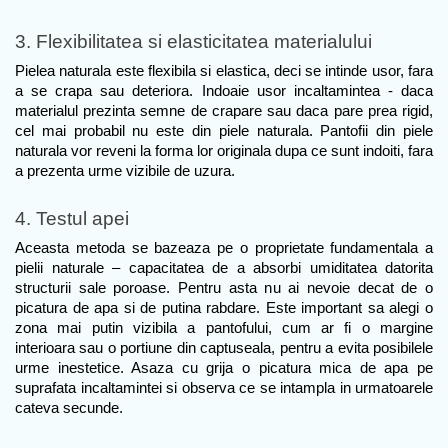
3. Flexibilitatea si elasticitatea materialului
Pielea naturala este flexibila si elastica, deci se intinde usor, fara 
a se crapa sau deteriora. Indoaie usor incaltamintea - daca 
materialul prezinta semne de crapare sau daca pare prea rigid, 
cel mai probabil nu este din piele naturala. Pantofii din piele 
naturala vor reveni la forma lor originala dupa ce sunt indoiti, fara 
a prezenta urme vizibile de uzura.
4. Testul apei
Aceasta metoda se bazeaza pe o proprietate fundamentala a 
pielii naturale – capacitatea de a absorbi umiditatea datorita 
structurii sale poroase. Pentru asta nu ai nevoie decat de o 
picatura de apa si de putina rabdare. Este important sa alegi o 
zona mai putin vizibila a pantofului, cum ar fi o margine 
interioara sau o portiune din captuseala, pentru a evita posibilele 
urme inestetice. Asaza cu grija o picatura mica de apa pe 
suprafata incaltamintei si observa ce se intampla in urmatoarele 
cateva secunde.