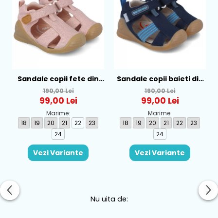
Sandale copii fete din
Sandale copii baieti din
textil Biomecanics, Roz -
textil Biomecanics,
190,00 Lei
190,00 Lei
252181-B032
Albastru - 252175-A089
99,00 Lei
99,00 Lei
Marime:
Marime:
18
19
20
21
22
23
18
19
20
21
22
23
24
24
Vezi Variante
Vezi Variante
Nu uita de: