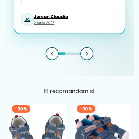
Jercan Claudia
JC
2 iunie 2026
```
Iti recomandam si:
-30%
-30%