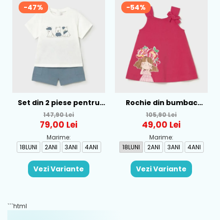
-47%
-54%
Set din 2 piese pentru
Rochie din bumbac
baieti Mayoral, Alb-
pentru fete Mayoral,
147,90 Lei
105,90 Lei
Albastru - 1665-31
Rosu - 1930-069
79,00 Lei
49,00 Lei
Marime:
Marime:
18LUNI
2ANI
3ANI
4ANI
18LUNI
2ANI
3ANI
4ANI
Vezi Variante
Vezi Variante
```html