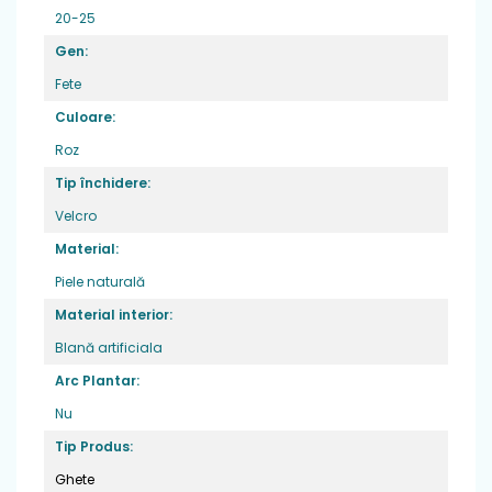
20-25
Gen:
Fete
Culoare:
Roz
Tip închidere:
Velcro
Material:
Piele naturală
Material interior:
Blană artificiala
Arc Plantar:
Cu un design in continua imbunatatire,incaltamintea de
Nu
inalta calitate, ne asigura ca cei mici dezvolta un mers
Tip Produs:
sanatos si natural si se bucura de confort si siguranta la
fiecare pas.
Ghete
Inchiderile ajustabile
: asigură o potrivire sigură și