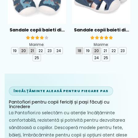
Sandale copii baieti din
Sandale copii baieti din
piele Biomecanics,
piele Biomecanics,
Albastru - 262126-A556
Albastru - 262124-A556
Marime:
Marime:
19
20
21
22
23
24
18
19
20
21
22
23
25
24
25
ÎNCĂLȚĂMINTE ALEASĂ PENTRU FIECARE PAS
Pantofiori pentru copii fericiți și pași făcuți cu
încredere
La Pantofiori.ro selectăm cu atenție încălțăminte
confortabilă, rezistentă și potrivită pentru dezvoltarea
sănătoasă a copiilor. Descoperă modele pentru fete,
băieți, îmbrăcăminte pentru copii și opțiuni atent alese