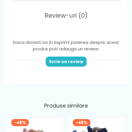
personalizată pe măsură ce picioarele copilului tău cresc.
Talpa
: moale,flexibila si rezistenta la alunecare, îi permite
Review-uri
(0)
copilului să exploreze și să meargă cu încredere datorită
stabilității, astfel nu exista riscul ca cei mici sa se
dezechilibreze.
Fara arc plantar
Material
: piele naturala
Greutate
: foarte usori ,potriviti pentru picior normal sau lat
Daca doresti sa iti exprimi parerea despre acest
Varf
: din cauciuc, ce ofera protectie degetelor
produs poti adauga un review.
Sistem de inchidere
: 2 benzi velcro pentru o fixare optima
si incaltare usoara
Scrie un review
PROTECȚIE ÎNTĂRITĂ PENTRU DEGETELE DE LA PICIOARE
Structura de protecție a degetelor de la picioare, inclusă pe
încălțăminte, facilitează poziționarea comodă a degetelor
Produse similare
de la picioare, creșterea corespunzătoare a acestora și
fixarea acestora pe durata deplasării. Înălțimea
corespunzătoare a vârfului facilitează mișcarea liberă a
picioarelor copiilor.
-48%
-48%