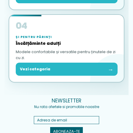
04
ȘI PENTRU PĂRINȚI
Încălțăminte adulți
Modele confortabile și versatile pentru ținutele de zi
cu zi.
→
Vezi categoria
NEWSLETTER
Nu rata ofertele si promotiile noastre