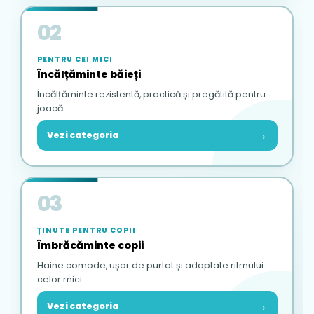
02
PENTRU CEI MICI
Încălțăminte băieți
Încălțăminte rezistentă, practică și pregătită pentru
joacă.
→
Vezi categoria
03
ȚINUTE PENTRU COPII
Îmbrăcăminte copii
Haine comode, ușor de purtat și adaptate ritmului
celor mici.
→
Vezi categoria