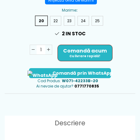
Afișează Grila de Mărimi
Marime
:
20
22
23
24
25
2
IN STOC
Comandă acum
Cu livrare rapidă!
Comandă prin WhatsApp
Cod Produs:
W071-42233B-20
Ai nevoie de ajutor?
0771770835
Descriere