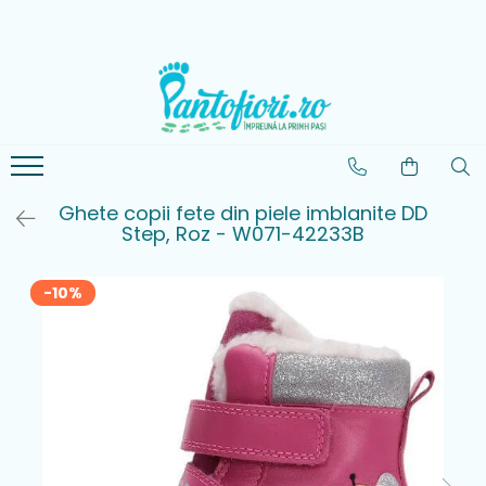
Colecții Noi
Lichidare de stoc
Incaltaminte Fete
Incaltaminte Baieti
Imbracaminte Copii
Noua Colectie Barefoot
Lichidare Biomecanics
Pantofiori sport fete
Pantofiori sport baieti
Bluze-Tricouri Baieti
Noua Colectie Primigi
Lichidare Skechers
Sandale fete
Sandale baieti
Bluze-Tricouri Fete
Noua Colectie Geox
Lichidare Geox
Pantofiori interior fete
Pantofiori interior baieti
Rochii Fete
Ghete copii fete din piele imblanite DD
Step, Roz - W071-42233B
Noua Colectie
Lichidare DD Step
Ghete Fete
Ghete Baieti
Pantaloni Baieti
Biomecanics
Lichidare Primigi
Pantofiori scoala fete
Pantofiori scoala baieti
Pantaloni Fete
-10%
Lichidare Mayoral
Cizme fete
Cizme baieti
Geci baieti
Geci Fete
Accesorii