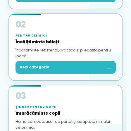
02
PENTRU CEI MICI
Încălțăminte băieți
Încălțăminte rezistentă, practică și pregătită pentru
joacă.
→
Vezi categoria
03
ȚINUTE PENTRU COPII
Îmbrăcăminte copii
Haine comode, ușor de purtat și adaptate ritmului
celor mici.