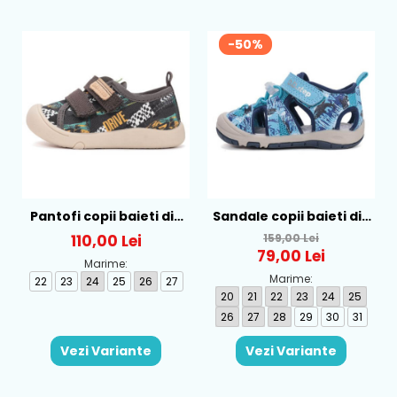
încălțăminte, facilitează poziționarea comodă a degetelor
de la picioare, creșterea corespunzătoare a acestora și
-50%
fixarea acestora pe durata deplasării. Înălțimea
corespunzătoare a vârfului facilitează mișcarea liberă a
picioarelor copiilor.
Pantofi copii baieti din
Sandale copii baieti din
textil DD Step - C100-
canvas DD Step,
110,00 Lei
159,00 Lei
61391
Albastru - G065-61146
79,00 Lei
Marime:
Marime:
22
23
24
25
26
27
20
21
22
23
24
25
26
27
28
29
30
31
Vezi Variante
Vezi Variante