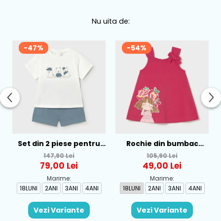
Nu uita de:
-47%
-54%
Set din 2 piese pentru
Rochie din bumbac
baieti Mayoral, Alb-
pentru fete Mayoral,
147,90 Lei
105,90 Lei
Albastru - 1665-31
Rosu - 1930-069
79,00 Lei
49,00 Lei
Marime:
Marime:
18LUNI
2ANI
3ANI
4ANI
18LUNI
2ANI
3ANI
4ANI
Vezi Variante
Vezi Variante