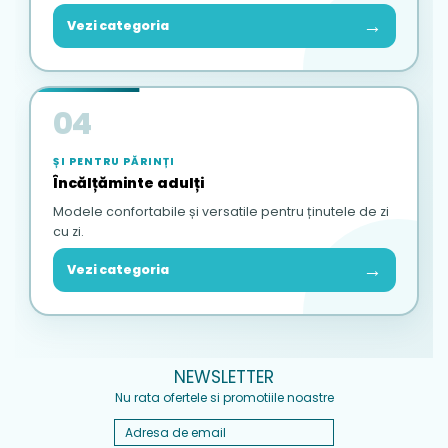
→
Vezi categoria
04
ȘI PENTRU PĂRINȚI
Încălțăminte adulți
Modele confortabile și versatile pentru ținutele de zi
cu zi.
→
Vezi categoria
NEWSLETTER
Nu rata ofertele si promotiile noastre