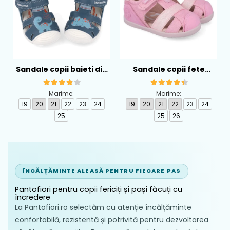
Sandale copii baieti din
Sandale copii fete
piele Biomecanics,
calapod lat din textil
Albastru - 262126-A556
Biomecanics, Roz -
Marime:
Marime:
262194-A032
19
20
21
22
23
24
19
20
21
22
23
24
25
25
26
ÎNCĂLȚĂMINTE ALEASĂ PENTRU FIECARE PAS
Pantofiori pentru copii fericiți și pași făcuți cu
încredere
La Pantofiori.ro selectăm cu atenție încălțăminte
confortabilă, rezistentă și potrivită pentru dezvoltarea