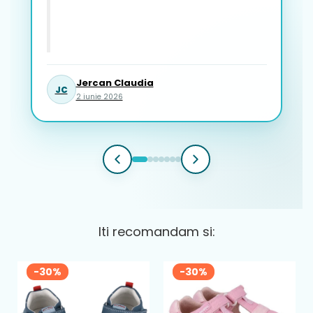
Jercan Claudia
JC
2 iunie 2026
Iti recomandam si:
-30%
-30%