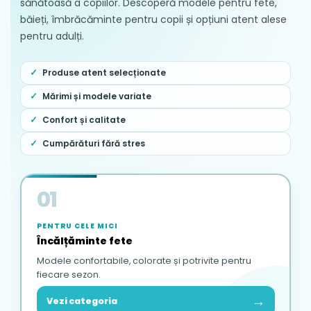
sănătoasă a copiilor. Descoperă modele pentru fete,
băieți, îmbrăcăminte pentru copii și opțiuni atent alese
pentru adulți.
Produse atent selecționate
Mărimi și modele variate
Confort și calitate
Cumpărături fără stres
01
PENTRU CELE MICI
Încălțăminte fete
Modele confortabile, colorate și potrivite pentru
fiecare sezon.
→
Vezi categoria