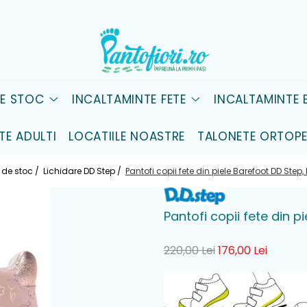
DE STOC
INCALTAMINTE FETE
INCALTAMINTE B
TE ADULTI
LOCATIILE NOASTRE
TALONETE ORTOPE
 de stoc /
Lichidare DD Step /
Pantofi copii fete din piele Barefoot DD Ste
Pantofi copii fete din 
220,00 Lei
176,00 Lei