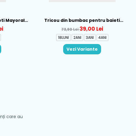
eti Mayoral,
Tricou din bumbac pentru baieti
Mayoral, Galben - 1015-22
ei
39,00 Lei
73,90 Lei
18LUNI
2ANI
3ANI
4ANI
Vezi Variante
enți care au