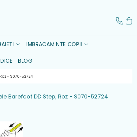
AIETI
IMBRACAMINTE COPII
DICE
BLOG
p, Roz - S070-52724
piele Barefoot DD Step, Roz - S070-52724