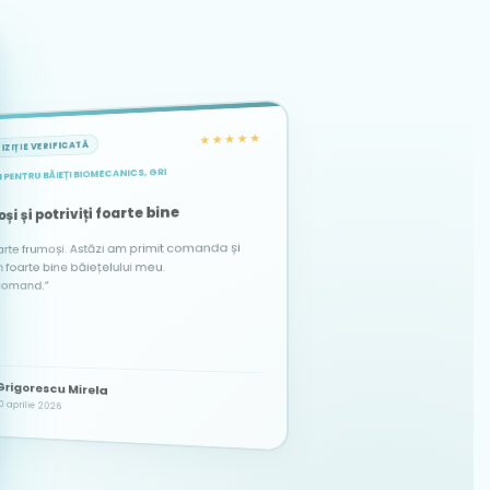
★★★★★
IZIȚIE VERIFICATĂ
 PENTRU BĂIEȚI BIOMECANICS, GRI
★★★★★
★★★★★
ACHIZIȚIE VERIFICATĂ
ACHIZIȚIE VERIFICATĂ
și și potriviți foarte bine
arte frumoși. Astăzi am primit comanda și
te bine băiețelului meu.
comand.”
Alina
Dascălu Elena Maria
DE
A
Grigorescu Mirela
21 martie 2026
12 octombrie 2025
0 aprilie 2026