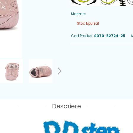
Marime
:
Stoc Epuizat
Cod Produs:
S070-52724-25
A
Descriere