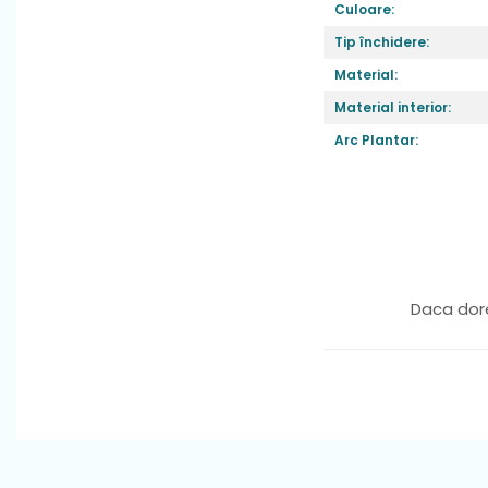
Culoare:
Tip închidere:
Material:
Material interior:
Arc Plantar:
Produsele D.D.Step sun
Pentru fabricarea 
coresp
Daca dore