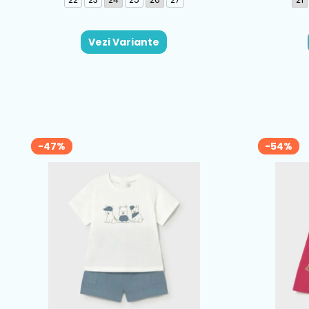
Vezi Variante
-47%
-54%