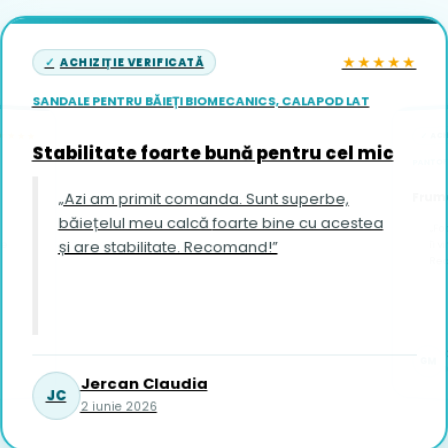
★★★★★
ACHIZIȚIE VERIFICATĂ
SANDALE PENTRU BĂIEȚI BIOMECANICS, CALAPOD LAT
ACH
★★★★
Stabilitate foarte bună pentru cel mic
PANTOFI
Frumo
„Azi am primit comanda. Sunt superbe,
băiețelul meu calcă foarte bine cu acestea
„Fo
și are stabilitate. Recomand!”
îi vin foar
Re
GM
1
Jercan Claudia
JC
2 iunie 2026