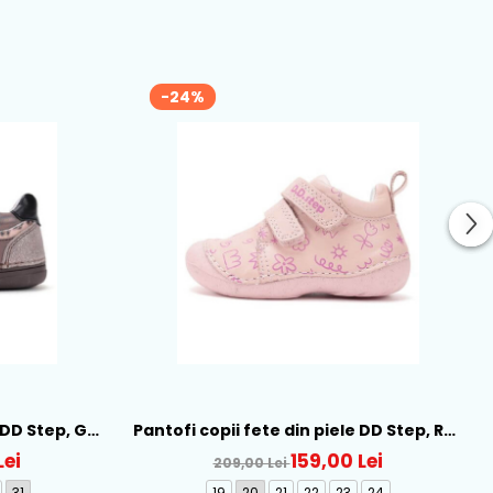
zistenta la alunecare, îi
eze și să meargă cu
, astfel nu exista riscul
breze.
-24%
riviti pentru picior normal
 protectie degetelor
nzi velcro pentru o fixare
TRU DEGETELE DE LA
etelor de la picioare,
ilitează poziționarea
urata deplasării.
 DD Step, Gri
Pantofi copii fete din piele DD Step, Roz
- S015-61675A
Lei
159,00 Lei
209,00 Lei
31
19
20
21
22
23
24