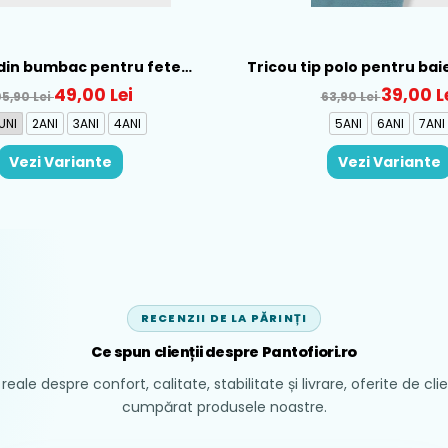
din bumbac pentru fete
Tricou tip polo pentru bai
ral, Rosu - 1930-069
Verde - 150-12
49,00 Lei
39,00 L
05,90 Lei
63,90 Lei
UNI
2ANI
3ANI
4ANI
5ANI
6ANI
7ANI
Vezi Variante
Vezi Variante
RECENZII DE LA PĂRINȚI
Ce spun clienții despre Pantofiori.ro
reale despre confort, calitate, stabilitate și livrare, oferite de cli
cumpărat produsele noastre.