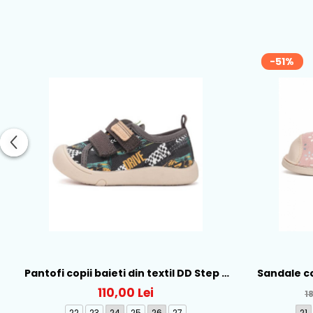
-51%
comodă a degetelor de la
Înălțimea corespunzătoare
Pantofi copii baieti din textil DD Step -
Sandale co
C100-61391
DD S
110,00 Lei
1
22
23
24
25
26
27
21