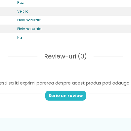
Roz
Velcro
Piele naturală
Piele naturala
Nu
t fabricate din piele naturală de înaltă calitate și cu siguranță 
gusturilor și modului dvs. de viață.
Review-uri
(0)
produselor noastre folosim piele de bovine selectată cu multă at
unzătoare, în scopul fabricării de încălțăminte de calitate pentru
sti sa iti exprimi parerea despre acest produs poti adauga 
Cu un design in continua
Scrie un review
imbunatatire,incaltamintea 
asigura ca cei mici dezvol
natural si se bucura de conf
fiecare pas.
Inchiderile ajustabile
: as
personalizată pe măsură ce 
cresc.