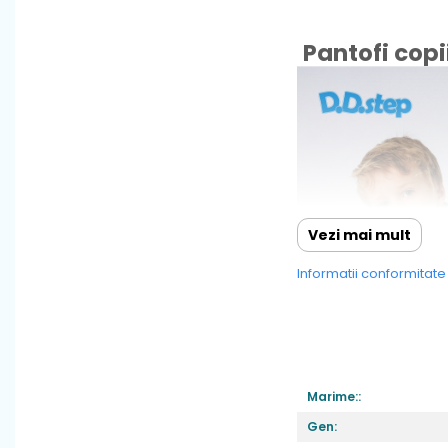
Pantofi copi
Vezi mai mult
Informatii conformitat
Marime::
Gen: