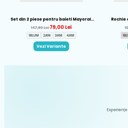
Set din 2 piese pentru baieti Mayoral,
Rochie 
Alb-Albastru - 1665-31
Mayo
79,00 Lei
147,90 Lei
1
18LUNI
2ANI
3ANI
4ANI
18L
Vezi Variante
Experiențe 