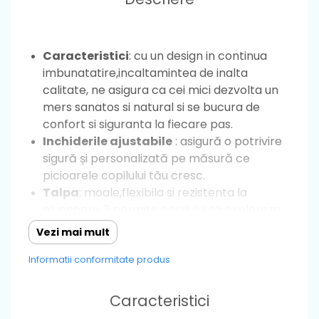
Caracteristici
: cu un design in continua
imbunatatire,incaltamintea de inalta
calitate, ne asigura ca cei mici dezvolta un
mers sanatos si natural si se bucura de
confort si siguranta la fiecare pas.
Inchiderile ajustabile
: asigură o potrivire
sigură și personalizată pe măsură ce
picioarele copilului tău cresc.
Talpa
: moale,flexibila si rezistenta la
alunecare, îi permite copilului să exploreze
și să meargă cu încredere datorită
Vezi mai mult
stabilității, astfel nu exista riscul ca cei mici
Informatii conformitate produs
sa se dezechilibreze.
Fara arc plantar
Material
: piele naturala
Caracteristici
Greutate
: foarte usori ,potriviti pentru