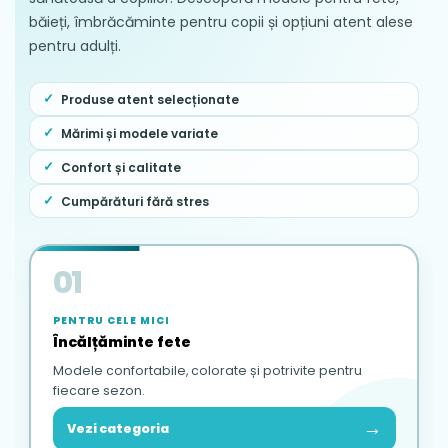
băieți, îmbrăcăminte pentru copii și opțiuni atent alese
pentru adulți.
Produse atent selecționate
Mărimi și modele variate
Confort și calitate
Cumpărături fără stres
01
PENTRU CELE MICI
Încălțăminte fete
Modele confortabile, colorate și potrivite pentru
fiecare sezon.
→
Vezi categoria