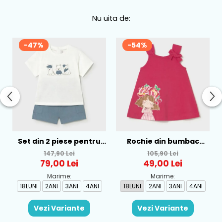
Nu uita de:
-47%
-54%
Set din 2 piese pentru
Rochie din bumbac
baieti Mayoral, Alb-
pentru fete Mayoral,
147,90 Lei
105,90 Lei
Albastru - 1665-31
Rosu - 1930-069
79,00 Lei
49,00 Lei
Marime:
Marime:
18LUNI
2ANI
3ANI
4ANI
18LUNI
2ANI
3ANI
4ANI
Vezi Variante
Vezi Variante