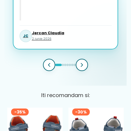
Jercan Claudia
JC
2 iunie 2026
Iti recomandam si:
-35%
-30%