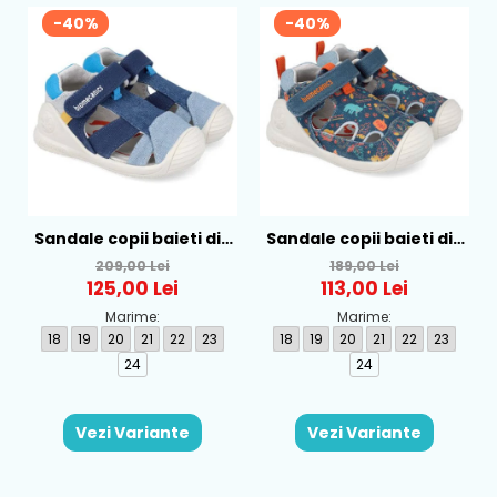
-40%
-40%
Sandale copii baieti din
Sandale copii baieti din
textil Biomecanics,
textil Biomecanics,
209,00 Lei
189,00 Lei
Albastru - 262186-A008
Albastru - 262184-A556
125,00 Lei
113,00 Lei
Marime:
Marime:
18
19
20
21
22
23
18
19
20
21
22
23
24
24
Vezi Variante
Vezi Variante