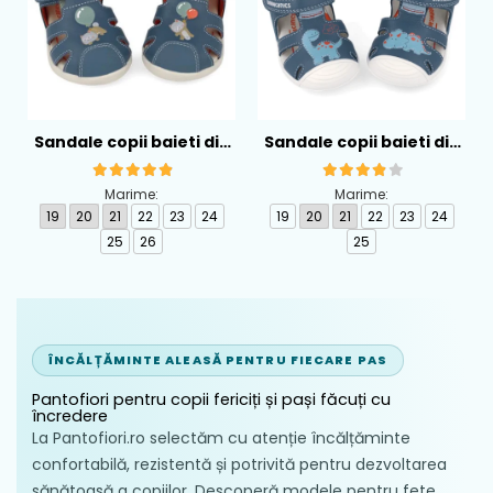
Sandale copii baieti din
Sandale copii baieti din
piele Biomecanics,
piele Biomecanics,
Albastru - 262167-A556
Albastru - 262126-A556
Marime:
Marime:
19
20
21
22
23
24
19
20
21
22
23
24
25
26
25
ÎNCĂLȚĂMINTE ALEASĂ PENTRU FIECARE PAS
Pantofiori pentru copii fericiți și pași făcuți cu
încredere
La Pantofiori.ro selectăm cu atenție încălțăminte
confortabilă, rezistentă și potrivită pentru dezvoltarea
sănătoasă a copiilor. Descoperă modele pentru fete,