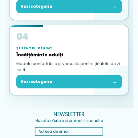
→
Vezi categoria
04
ȘI PENTRU PĂRINȚI
Încălțăminte adulți
Modele confortabile și versatile pentru ținutele de zi
cu zi.
→
Vezi categoria
NEWSLETTER
Nu rata ofertele si promotiile noastre