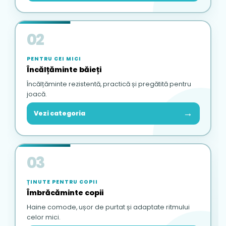
02
PENTRU CEI MICI
Încălțăminte băieți
Încălțăminte rezistentă, practică și pregătită pentru
joacă.
→
Vezi categoria
03
ȚINUTE PENTRU COPII
Îmbrăcăminte copii
Haine comode, ușor de purtat și adaptate ritmului
celor mici.