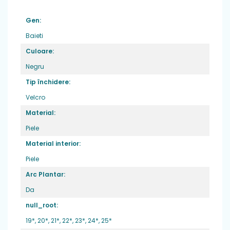
picior normal sau lat
Varf
: din cauciuc, ce ofera protectie
Gen:
degetelor
Baieti
Sistem de inchidere
: 2 benzi velcro pentru
Culoare:
o fixare optima si incaltare usoara
Negru
Brant
: detasabil din material textil
Tip închidere:
Velcro
Material:
Piele
Material interior:
Piele
Arc Plantar:
Da
null_root:
19*,
20*,
21*,
22*,
23*,
24*,
25*