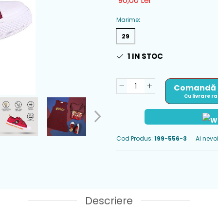
90,00 Lei
Marime
:
29
1
IN STOC
Comandă
Cu livrare r
Cod Produs:
199-556-3
Ai nevo
Descriere