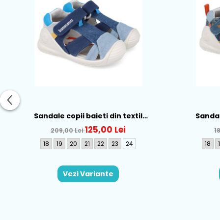
Sandale copii baieti din textil
Sandale
Biomecanics, Albastru - 262186-A008
Biomecani
125,00 Lei
209,00 Lei
1
18
19
20
21
22
23
24
18
Vezi Variante