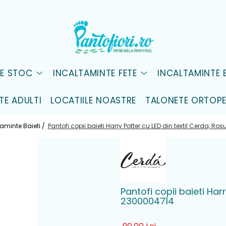
DE STOC
INCALTAMINTE FETE
INCALTAMINTE B
TE ADULTI
LOCATIILE NOASTRE
TALONETE ORTOPE
taminte Baieti /
Pantofi copii baieti Harry Potter cu LED din textil Cerda, R
Pantofi copii baieti Har
2300004714