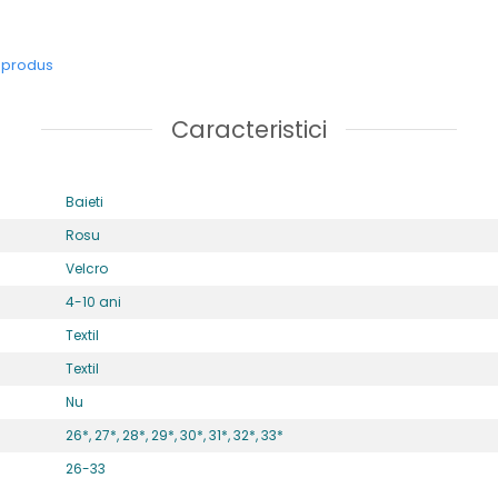
e produs
Caracteristici
Baieti
Rosu
Velcro
4-10 ani
Textil
Textil
Nu
26*,
27*,
28*,
29*,
30*,
31*,
32*,
33*
26-33