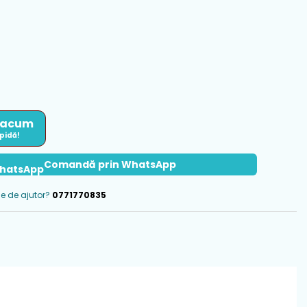
 acum
apidă!
Comandă prin WhatsApp
ie de ajutor?
0771770835