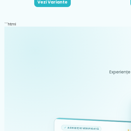
Vezi Variante
```html
Experiențe 
ACHIZIȚIE VERIFICATĂ
★