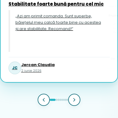
Stabilitate foarte bună pentru cel mic
PANTOFI
Frumo
„Azi am primit comanda. Sunt superbe,
băiețelul meu calcă foarte bine cu acestea
„Fo
și are stabilitate. Recomand!”
îi vin foar
Re
GM
1
Jercan Claudia
JC
2 iunie 2026