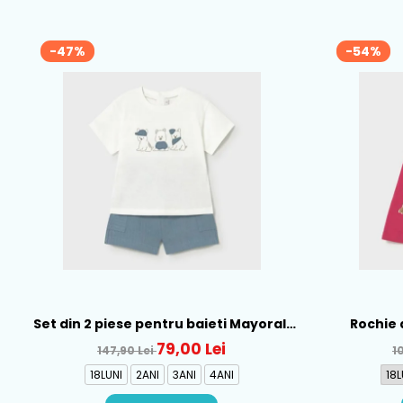
-47%
-54%
Set din 2 piese pentru baieti Mayoral,
Rochie 
Alb-Albastru - 1665-31
Mayo
79,00 Lei
147,90 Lei
1
18LUNI
2ANI
3ANI
4ANI
18L