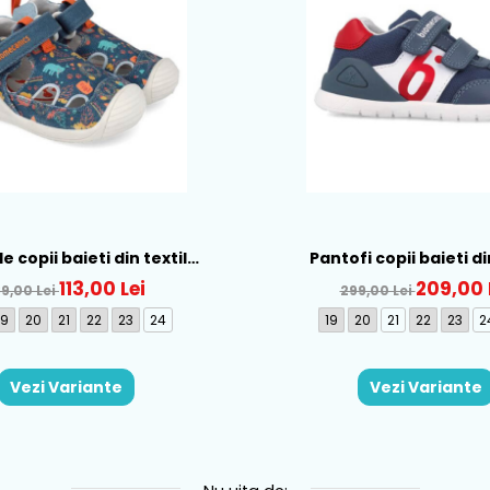
 copii baieti din textil
Pantofi copii baieti di
cs, Albastru - 262184-A556
Biomecanics, Albastru - 
113,00 Lei
209,00 
89,00 Lei
299,00 Lei
19
20
21
22
23
24
19
20
21
22
23
2
Vezi Variante
Vezi Variante