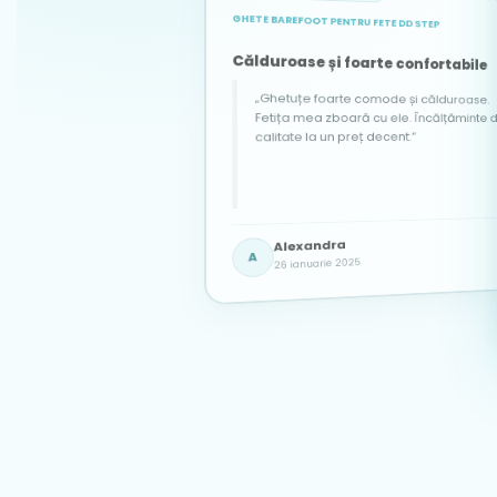
GHETE BAREFOOT PENTRU FETE DD STEP
ACHIZIȚIE VERIFICATĂ
ACHIZIȚIE VERIFICATĂ
★★★★★
★★★★★
Călduroase și foarte confortabile
„Ghetuțe foarte comode și călduroase.
Fetița mea zboară cu ele. Încălțăminte de
calitate la un preț decent.”
Popescu Adela
Georgiana
Alexandra
PA
G
7 martie 2025
3 iunie 2025
A
26 ianuarie 2025