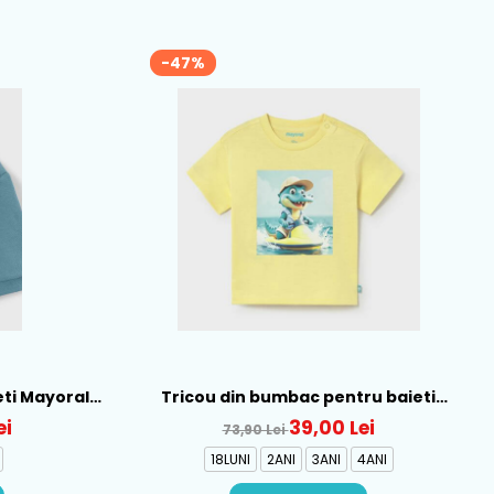
-47%
eti Mayoral,
Tricou din bumbac pentru baieti
Mayoral, Galben - 1015-22
ei
39,00 Lei
73,90 Lei
18LUNI
2ANI
3ANI
4ANI