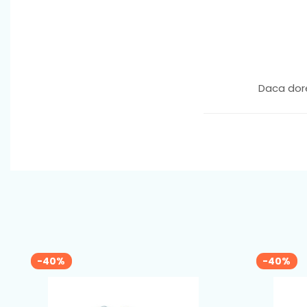
Daca dore
-40%
-40%