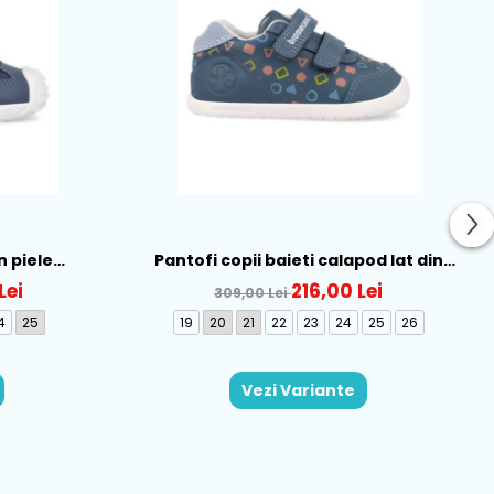
n piele
Pantofi copii baieti calapod lat din
262121-A556
piele Biomecanics, Albastru - 262166-
Lei
216,00 Lei
309,00 Lei
A556
4
25
19
20
21
22
23
24
25
26
Vezi Variante