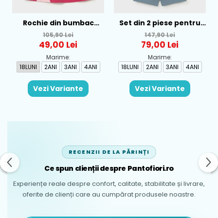
Rochie din bumbac
Set din 2 piese pentru
pentru fete Mayoral,
baieti Mayoral, Alb-
105,90 Lei
147,90 Lei
Rosu - 1930-069
Albastru - 1665-31
49,00 Lei
79,00 Lei
Marime:
Marime:
18LUNI
2ANI
3ANI
4ANI
18LUNI
2ANI
3ANI
4ANI
Vezi Variante
Vezi Variante
RECENZII DE LA PĂRINȚI
Ce spun clienții despre Pantofiori.ro
Experiențe reale despre confort, calitate, stabilitate și livrare,
oferite de clienți care au cumpărat produsele noastre.