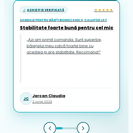
★★★★★
ACHIZIȚIE VERIFICATĂ
SANDALE PENTRU BĂIEȚI BIOMECANICS, CALAPOD LAT
Stabilitate foarte bună pentru cel mic
„Azi am primit comanda. Sunt superbe,
băiețelul meu calcă foarte bine cu
acestea și are stabilitate. Recomand!”
Jercan Claudia
JC
2 iunie 2026