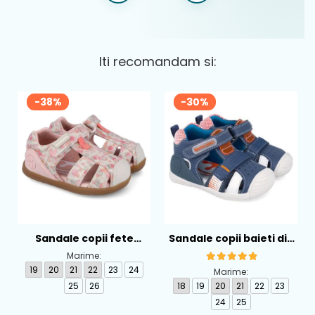
Iti recomandam si:
-38%
-30%
Sandale copii fete
Sandale copii baieti din
calapod lat din textil
piele Biomecanics,
Marime:
Biomecanics, Roz -
Albastru - 262124-A556
19
20
21
22
23
24
Marime:
262193-A103
25
26
18
19
20
21
22
23
24
25