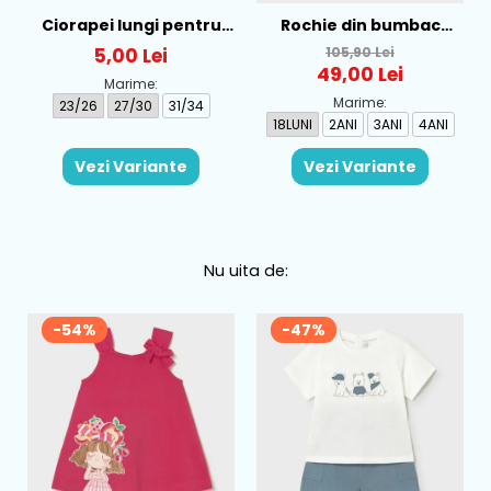
Ciorapei lungi pentru
Rochie din bumbac
fete cu personaj LOL -
pentru fete Mayoral,
5,00 Lei
105,90 Lei
52-34-315
Rosu - 1930-069
49,00 Lei
Marime:
Marime:
23/26
27/30
31/34
18LUNI
2ANI
3ANI
4ANI
Vezi Variante
Vezi Variante
Nu uita de:
-54%
-47%