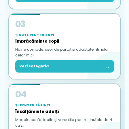
03
ȚINUTE PENTRU COPII
Îmbrăcăminte copii
Haine comode, ușor de purtat și adaptate ritmului
celor mici.
→
Vezi categoria
04
ȘI PENTRU PĂRINȚI
Încălțăminte adulți
Modele confortabile și versatile pentru ținutele de zi
cu zi.