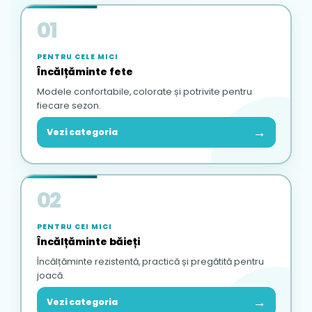
01
PENTRU CELE MICI
Încălțăminte fete
Modele confortabile, colorate și potrivite pentru
fiecare sezon.
→
Vezi categoria
02
PENTRU CEI MICI
Încălțăminte băieți
Încălțăminte rezistentă, practică și pregătită pentru
joacă.
→
Vezi categoria