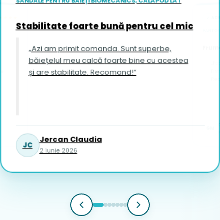
SANDALE PENTRU BĂIEȚI BIOMECANICS, CALAPOD LAT
ACH
★★★★
Stabilitate foarte bună pentru cel mic
PANTOFI
Frumo
„Azi am primit comanda. Sunt superbe,
băiețelul meu calcă foarte bine cu acestea
„Fo
și are stabilitate. Recomand!”
îi vin foar
Re
GM
1
Jercan Claudia
JC
2 iunie 2026