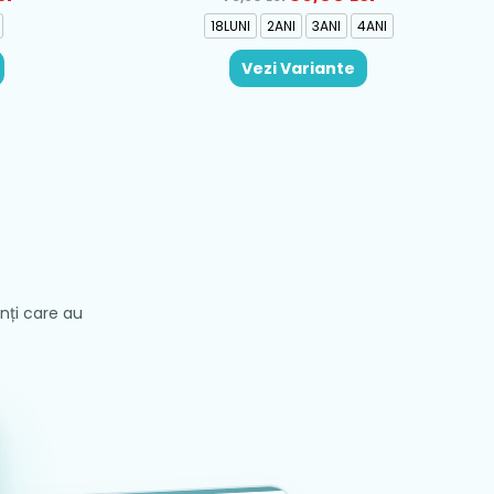
18LUNI
2ANI
3ANI
4ANI
Vezi Variante
enți care au