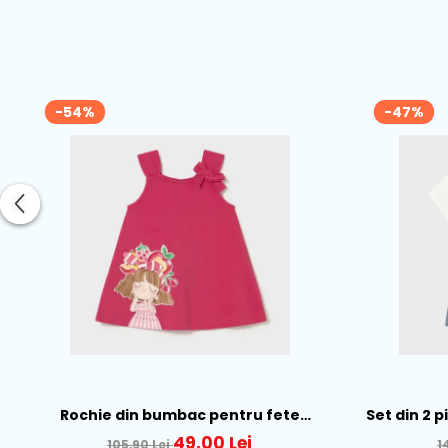
-54%
-47%
Rochie din bumbac pentru fete
Set din 2 
Mayoral, Rosu - 1930-069
Al
49,00 Lei
105,90 Lei
1