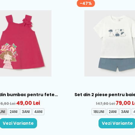
-47%
din bumbac pentru fete
Set din 2 piese pentru bai
ral, Rosu - 1930-069
Alb-Albastru - 166
49,00 Lei
79,00 L
05,90 Lei
147,90 Lei
UNI
2ANI
3ANI
4ANI
18LUNI
2ANI
3ANI
Vezi Variante
Vezi Variante