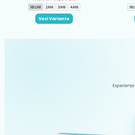
18LUNI
2ANI
3ANI
4ANI
18L
Vezi Variante
Experiențe 