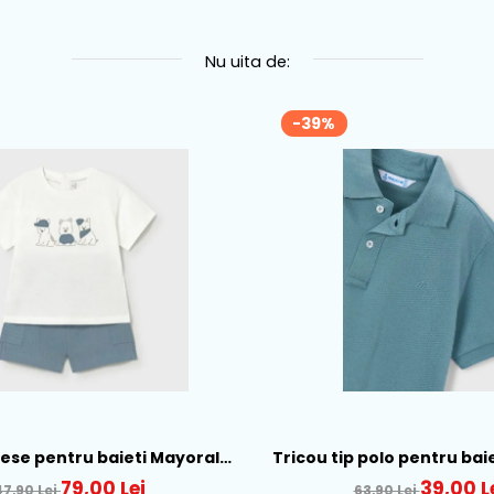
Nu uita de:
-39%
piese pentru baieti Mayoral,
Tricou tip polo pentru bai
b-Albastru - 1665-31
Verde - 150-12
79,00 Lei
39,00 L
47,90 Lei
63,90 Lei