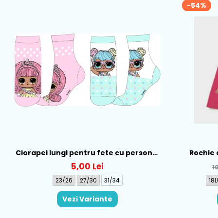
-54%
Ciorapei lungi pentru fete cu personaj
Rochie 
LOL - 52-34-315
Mayo
5,00 Lei
1
23/26
27/30
31/34
18L
Vezi Variante