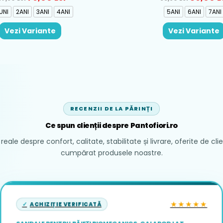
UNI
2ANI
3ANI
4ANI
5ANI
6ANI
7ANI
Vezi Variante
Vezi Variante
RECENZII DE LA PĂRINȚI
Ce spun clienții despre Pantofiori.ro
reale despre confort, calitate, stabilitate și livrare, oferite de cli
cumpărat produsele noastre.
★★★★★
ACHIZIȚIE VERIFICATĂ