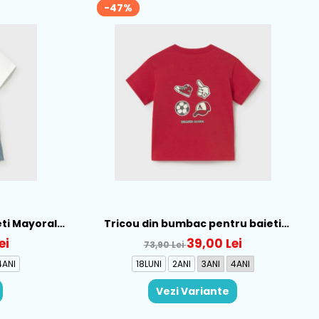
-47%
eti Mayoral,
Tricou din bumbac pentru baieti
5-31
Mayoral, Tomato - 1007-79
ei
39,00 Lei
73,90 Lei
4ANI
18LUNI
2ANI
3ANI
4ANI
Vezi Variante