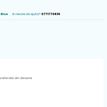
-Blue
Ai nevoie de ajutor?
0771770835
e preferate din desene