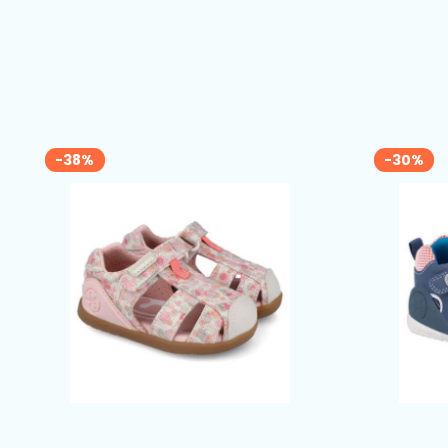
-38%
-30%