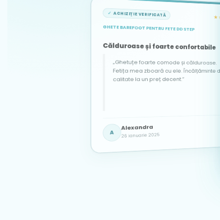
ACHIZIȚIE VERIFICATĂ
★
GHETE BAREFOOT PENTRU FETE DD STEP
ACHIZIȚIE VERIFICATĂ
ACHIZIȚIE VERIFICATĂ
★★★★★
★★★★★
Călduroase și foarte confortabile
„Ghetuțe foarte comode și călduroase.
Fetița mea zboară cu ele. Încălțăminte de
calitate la un preț decent.”
Popescu Adela
Georgiana
Alexandra
PA
G
7 martie 2025
3 iunie 2025
A
26 ianuarie 2025