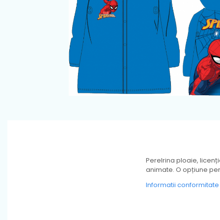
Perelrina ploaie, licenț
animate. O opțiune perfe
Informatii conformitat