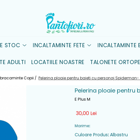
DE STOC
INCALTAMINTE FETE
INCALTAMINTE B
TE ADULTI
LOCATIILE NOASTRE
TALONETE ORTOPE
bracaminte Copii /
Pelerina ploaie pentru baieti cu personaj Spiderman-
Pelerina ploaie pentru
E Plus M
30,00 Lei
Marime
:
Culoare Produs
:
Albastru