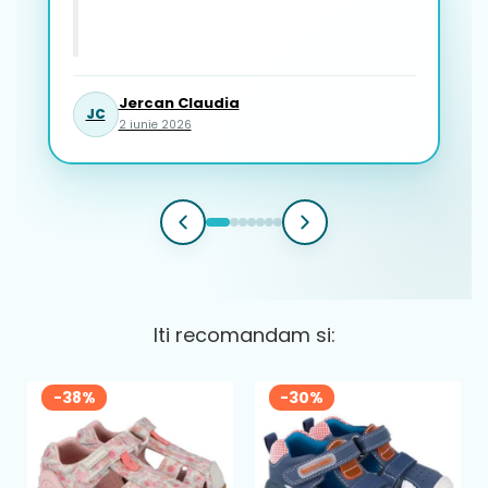
Jercan Claudia
JC
2 iunie 2026
Iti recomandam si:
-38%
-30%