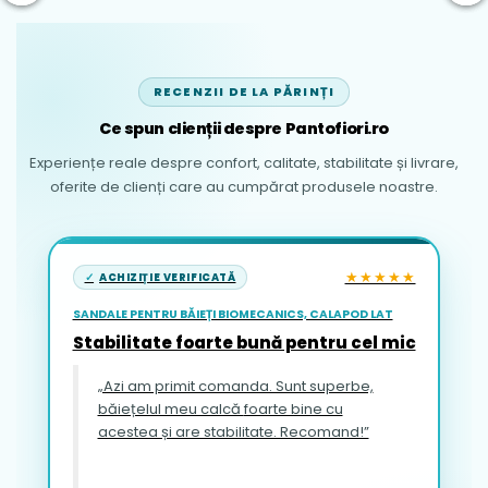
RECENZII DE LA PĂRINȚI
Ce spun clienții despre Pantofiori.ro
Experiențe reale despre confort, calitate, stabilitate și livrare,
oferite de clienți care au cumpărat produsele noastre.
★★★★★
ACHIZIȚIE VERIFICATĂ
SANDALE PENTRU BĂIEȚI BIOMECANICS, CALAPOD LAT
Stabilitate foarte bună pentru cel mic
„Azi am primit comanda. Sunt superbe,
băiețelul meu calcă foarte bine cu
acestea și are stabilitate. Recomand!”