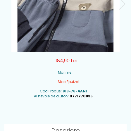
184,90 Lei
Marime
:
Stoc Epuizat
Cod Produs:
918-76-4ANI
Ai nevoie de ajutor?
0771770835
Descriere