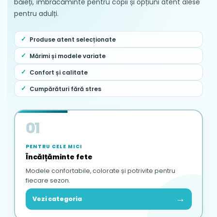
băieți, îmbrăcăminte pentru copii și opțiuni atent alese
pentru adulți.
Produse atent selecționate
Mărimi și modele variate
Confort și calitate
Cumpărături fără stres
01
PENTRU CELE MICI
Încălțăminte fete
Modele confortabile, colorate și potrivite pentru
fiecare sezon.
→
Vezi categoria