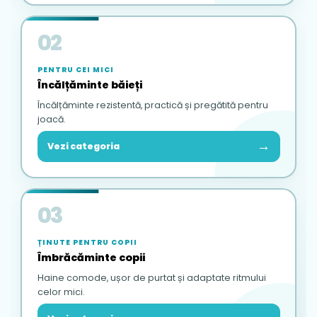
02
PENTRU CEI MICI
Încălțăminte băieți
Încălțăminte rezistentă, practică și pregătită pentru
joacă.
→
Vezi categoria
03
ȚINUTE PENTRU COPII
Îmbrăcăminte copii
Haine comode, ușor de purtat și adaptate ritmului
celor mici.