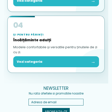
→
Vezi categoria
04
ȘI PENTRU PĂRINȚI
Încălțăminte adulți
Modele confortabile și versatile pentru ținutele de zi
cu zi.
→
Vezi categoria
NEWSLETTER
Nu rata ofertele si promotiile noastre