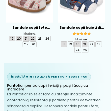
Sandale copii fete
Sandale copii baieti din
calapod lat din textil
piele Biomecanics,
Marime:
Biomecanics, Roz -
Albastru - 262124-A556
19
20
21
22
23
24
Marime:
262193-A103
25
26
18
19
20
21
22
23
24
25
ÎNCĂLȚĂMINTE ALEASĂ PENTRU FIECARE PAS
Pantofiori pentru copii fericiți și pași făcuți cu
încredere
La Pantofiori.ro selectăm cu atenție încălțăminte
confortabilă, rezistentă și potrivită pentru dezvoltarea
sănătoasă a copiilor. Descoperă modele pentru fete,