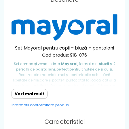
Set Mayoral pentru copii – bluză + pantaloni
Cod produs: 918-076
Set comod și versatil de la
Mayoral
, format din
bluză
și 2
perechi de
pantaloni
, perfect pentru ținutele de zi cu zi.
Realizat din materiale moi și confortabile, setul oferă
libertate de mișcare și poate fi purtat atât la joacă, cât și la
școală sau grădiniță. Designul modern și practic îl face ușor
de asortat în garderoba copilului.
Vezi mai mult
👕 Conține: bluză + pantaloni
Informatii conformitate produs
🧵 Material: moale și confortabil
🎨 Culori: Albastru
Caracteristici
⭐ Brand: Mayoral