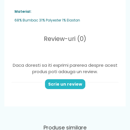
🔖 Cod: 918-076
Material:
Ideal pentru: grădiniță, școală, joacă și activități zilnice.
68% Bumbac 31% Polyester 1% Elastan
Review-uri
(0)
Daca doresti sa iti exprimi parerea despre acest
produs poti adauga un review.
Scrie un review
Produse similare