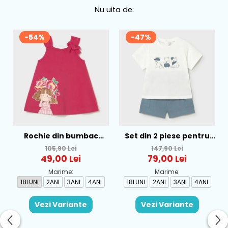
Nu uita de:
-54%
-47%
Rochie din bumbac
Set din 2 piese pentru
pentru fete Mayoral,
baieti Mayoral, Alb-
105,90 Lei
147,90 Lei
Rosu - 1930-069
Albastru - 1665-31
49,00 Lei
79,00 Lei
Marime:
Marime:
18LUNI
2ANI
3ANI
4ANI
18LUNI
2ANI
3ANI
4ANI
Vezi Variante
Vezi Variante