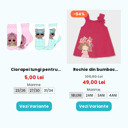
-54%
Ciorapei lungi pentru
Rochie din bumbac
fete cu personaj LOL -
pentru fete Mayoral,
5,00 Lei
105,90 Lei
52-34-315
Rosu - 1930-069
49,00 Lei
Marime:
Marime:
23/26
27/30
31/34
18LUNI
2ANI
3ANI
4ANI
Vezi Variante
Vezi Variante