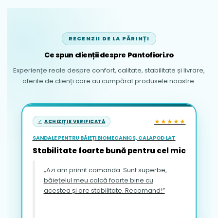
suprafețe alunecoase.
Utilizare:
sandalele ideale pentru plimbări
active, parc, grădiniță sau ocazii zilnice în
RECENZII DE LA PĂRINȚI
sezonul de primăvară-vară.
Ce spun clienții despre Pantofiori.ro
De ce să alegi sandalele cu
Experiențe reale despre confort, calitate, stabilitate și livrare,
arc plantar de la D.D. Step?
oferite de clienți care au cumpărat produsele noastre.
Sandalele din piele din gama clasică cu
★★★★★
ACHIZIȚIE VERIFICATĂ
suport plantar de la D.D. Step sunt
create pentru a oferi echilibrul perfect
SANDALE PENTRU BĂIEȚI BIOMECANICS, CALAPOD LAT
Stabilitate foarte bună pentru cel mic
între confortul termic estival și siguranța
anatomică. Datorită călcâiului
„Azi am primit comanda. Sunt superbe,
stabilizator și a suportului pentru bolta
băiețelul meu calcă foarte bine cu
plantară, acestea ajută la prelucrarea
acestea și are stabilitate. Recomand!”
corectă a pasului și la evitarea formării
mersului defectuos. Pielea naturală