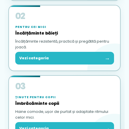
02
PENTRU CEI MICI
Încălțăminte băieți
Încălțăminte rezistentă, practică și pregătită pentru
joacă.
→
Vezi categoria
03
ȚINUTE PENTRU COPII
Îmbrăcăminte copii
Haine comode, ușor de purtat și adaptate ritmului
celor mici.
→
Vezi categoria