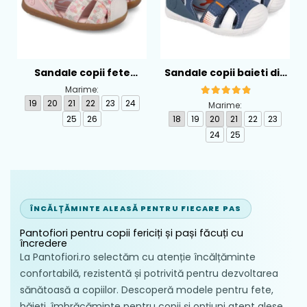
Nu spălați sandalele în mașina de spălat
rufe și nu le scufundați complet în apă.
Contactul prelungit cu apa poate rigidiza
pielea naturală.
Sandale copii fete
Sandale copii baieti din
calapod lat din textil
piele Biomecanics,
Uscarea se face întotdeauna natural, la
Marime:
Biomecanics, Roz -
Albastru - 262124-A556
temperatura camerei, într-un mediu bine
19
20
21
22
23
24
Marime:
262193-A103
aerisit și ferit de acțiunea directă a soarelui
25
26
18
19
20
21
22
23
sau de surse artificiale de căldură
24
25
(calorifere, uscătoare).
Pentru a menține flexibilitatea și
intensitatea culorii pielii, se recomandă
aplicarea periodică a unei creme
ÎNCĂLȚĂMINTE ALEASĂ PENTRU FIECARE PAS
hidratante neutre / incolore pentru
Pantofiori pentru copii fericiți și pași făcuți cu
încălțăminte din piele pentru copii.
încredere
La Pantofiori.ro selectăm cu atenție încălțăminte
confortabilă, rezistentă și potrivită pentru dezvoltarea
sănătoasă a copiilor. Descoperă modele pentru fete,
băieți, îmbrăcăminte pentru copii și opțiuni atent alese