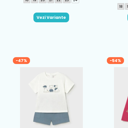
18
Vezi Variante
-47%
-54%