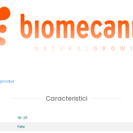
Pantofi sport din textil model 252130-D032
e produs
Caracteristici
18-25
Fete