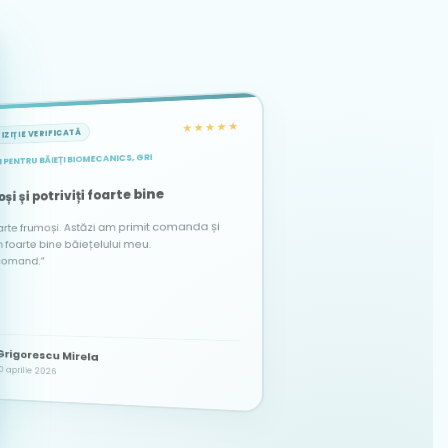
★★★★★
IZIȚIE VERIFICATĂ
 PENTRU BĂIEȚI BIOMECANICS, GRI
★★★★★
★★★★★
ACHIZIȚIE VERIFICATĂ
ACHIZIȚIE VERIFICATĂ
și și potriviți foarte bine
arte frumoși. Astăzi am primit comanda și
te bine băiețelului meu.
comand.”
Alina
Dascălu Elena Maria
DE
A
Grigorescu Mirela
21 martie 2026
12 octombrie 2025
0 aprilie 2026