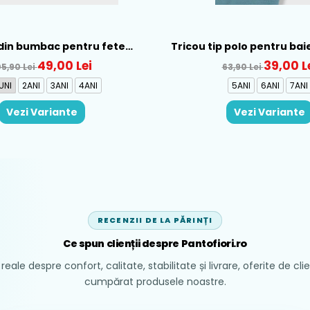
din bumbac pentru fete
Tricou tip polo pentru bai
ral, Rosu - 1930-069
Verde - 150-12
49,00 Lei
39,00 L
05,90 Lei
63,90 Lei
UNI
2ANI
3ANI
4ANI
5ANI
6ANI
7ANI
Vezi Variante
Vezi Variante
RECENZII DE LA PĂRINȚI
Ce spun clienții despre Pantofiori.ro
reale despre confort, calitate, stabilitate și livrare, oferite de cli
cumpărat produsele noastre.