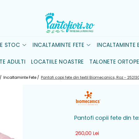
DE STOC
INCALTAMINTE FETE
INCALTAMINTE B
TE ADULTI
LOCATIILE NOASTRE
TALONETE ORTOPE
/
Incaltaminte Fete /
Pantofi copii fete din textil Biomecanics, Roz - 2521
Pantofi copii fete din 
260,00 Lei