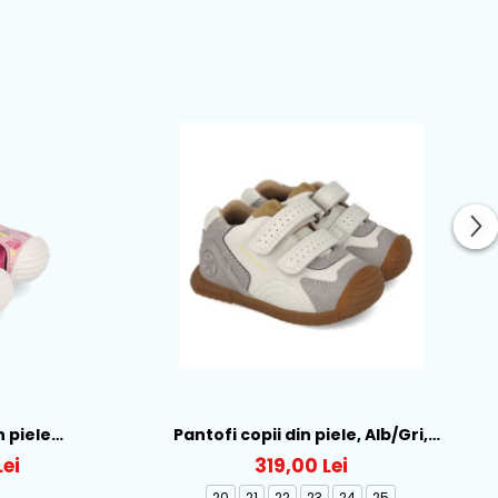
soara
n piele
Pantofi copii din piele, Alb/Gri,
109-A032
Biomecanics - 261126-B695
Lei
319,00 Lei
20
21
22
23
24
25