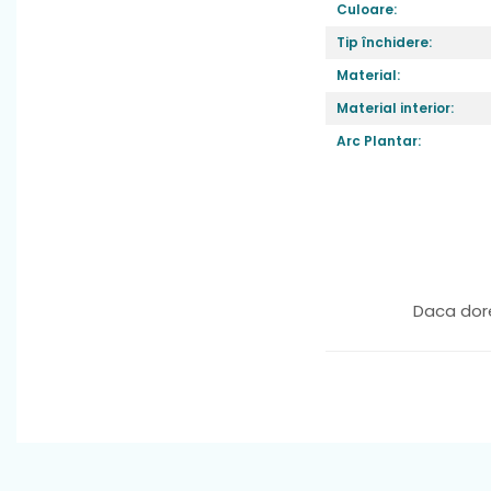
Culoare:
Tip închidere:
Material:
Material interior:
Arc Plantar:
Caracteristici
:
asigura ca cei mi
fiecare pas.
Inchiderile aju
copilului tău cre
Daca dore
Talpa
: moale,fle
meargă cu încrede
dezechilibreze.
Fara arc plant
Material
: textil