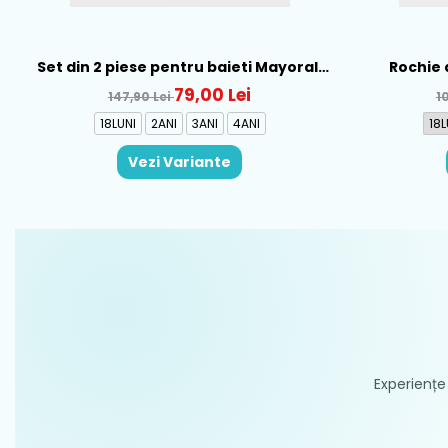
Set din 2 piese pentru baieti Mayoral,
Rochie 
Alb-Albastru - 1665-31
Mayo
79,00 Lei
147,90 Lei
1
18LUNI
2ANI
3ANI
4ANI
18L
Vezi Variante
Experiențe 