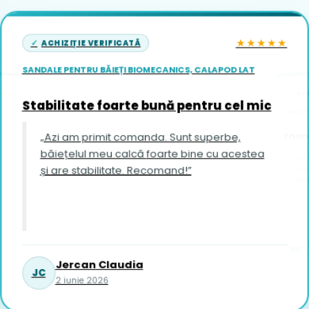
★★★★★
ACHIZIȚIE VERIFICATĂ
SANDALE PENTRU BĂIEȚI BIOMECANICS, CALAPOD LAT
ACH
★★★★
Stabilitate foarte bună pentru cel mic
PANTOFI
Frumo
„Azi am primit comanda. Sunt superbe,
băiețelul meu calcă foarte bine cu acestea
„Fo
și are stabilitate. Recomand!”
îi vin foar
Re
GM
1
Jercan Claudia
JC
2 iunie 2026