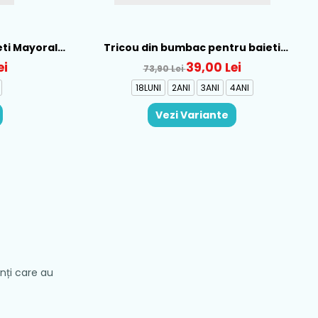
eti Mayoral,
Tricou din bumbac pentru baieti
Mayoral, Galben - 1015-22
ei
39,00 Lei
73,90 Lei
18LUNI
2ANI
3ANI
4ANI
Vezi Variante
enți care au