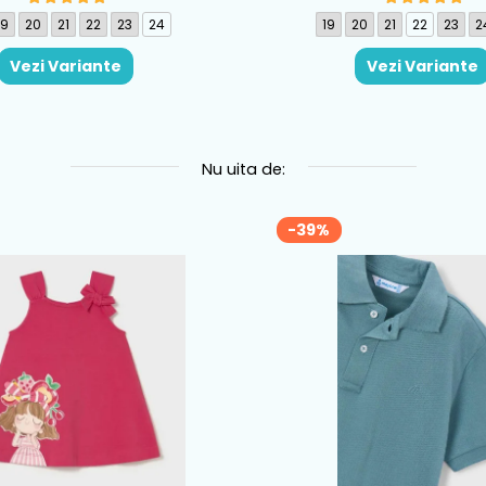
19
20
21
22
23
24
19
20
21
22
23
2
Vezi Variante
Vezi Variante
Nu uita de:
-39%