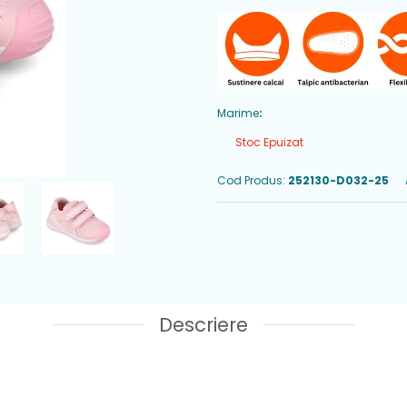
Marime
:
Stoc Epuizat
Cod Produs:
252130-D032-25
Descriere