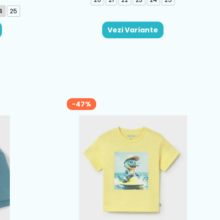
4
25
Vezi Variante
-47%