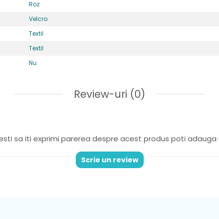
Roz
Velcro
Textil
Textil
Nu
 cu un design in continua imbunatatire,incaltamintea de ina
Review-uri
(0)
ci dezvolta un mers sanatos si natural si se bucura de conf
stabile
: asigură o potrivire sigură și personalizată pe mă
sc.
sti sa iti exprimi parerea despre acest produs poti adauga 
xibila si rezistenta la alunecare, îi permite copilului să exp
Scrie un review
re datorită stabilității, astfel nu exista riscul ca cei mici
ar