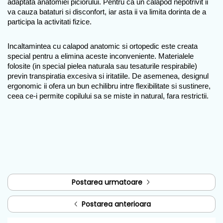
adaptata anatomiei piciorului. Pentru ca un calapod nepotrivit ii 
va cauza bataturi si disconfort, iar asta ii va limita dorinta de a 
participa la activitati fizice.
Incaltamintea cu calapod anatomic si ortopedic este creata 
special pentru a elimina aceste inconveniente. Materialele 
folosite (in special pielea naturala sau tesaturile respirabile) 
previn transpiratia excesiva si iritatiile. De asemenea, designul 
ergonomic ii ofera un bun echilibru intre flexibilitate si sustinere, 
ceea ce-i permite copilului sa se miste in natural, fara restrictii.
Postarea urmatoare
Postarea anterioara