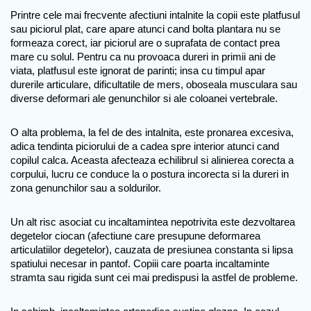
Printre cele mai frecvente afectiuni intalnite la copii este platfusul 
sau piciorul plat, care apare atunci cand bolta plantara nu se 
formeaza corect, iar piciorul are o suprafata de contact prea 
mare cu solul. Pentru ca nu provoaca dureri in primii ani de 
viata, platfusul este ignorat de parinti; insa cu timpul apar 
durerile articulare, dificultatile de mers, oboseala musculara sau 
diverse deformari ale genunchilor si ale coloanei vertebrale. 
O alta problema, la fel de des intalnita, este pronarea excesiva, 
adica tendinta piciorului de a cadea spre interior atunci cand 
copilul calca. Aceasta afecteaza echilibrul si alinierea corecta a 
corpului, lucru ce conduce la o postura incorecta si la dureri in 
zona genunchilor sau a soldurilor. 
Un alt risc asociat cu incaltamintea nepotrivita este dezvoltarea 
degetelor ciocan (afectiune care presupune deformarea 
articulatiilor degetelor), cauzata de presiunea constanta si lipsa 
spatiului necesar in pantof. Copiii care poarta incaltaminte 
stramta sau rigida sunt cei mai predispusi la astfel de probleme. 