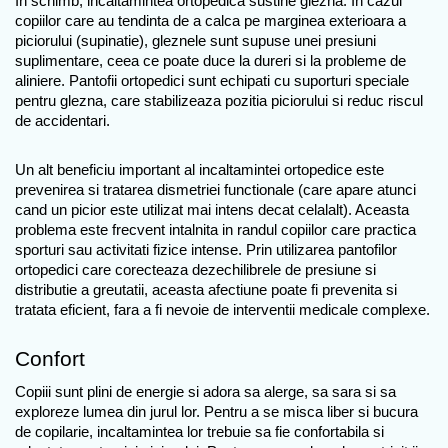
In schimb, incaltamintea ortopedica sustine glezna. In cazul 
copiilor care au tendinta de a calca pe marginea exterioara a 
piciorului (supinatie), gleznele sunt supuse unei presiuni 
suplimentare, ceea ce poate duce la dureri si la probleme de 
aliniere. Pantofii ortopedici sunt echipati cu suporturi speciale 
pentru glezna, care stabilizeaza pozitia piciorului si reduc riscul 
de accidentari.
Un alt beneficiu important al incaltamintei ortopedice este 
prevenirea si tratarea dismetriei functionale (care apare atunci 
cand un picior este utilizat mai intens decat celalalt). Aceasta 
problema este frecvent intalnita in randul copiilor care practica 
sporturi sau activitati fizice intense. Prin utilizarea pantofilor 
ortopedici care corecteaza dezechilibrele de presiune si 
distributie a greutatii, aceasta afectiune poate fi prevenita si 
tratata eficient, fara a fi nevoie de interventii medicale complexe.
Confort
Copiii sunt plini de energie si adora sa alerge, sa sara si sa 
exploreze lumea din jurul lor. Pentru a se misca liber si bucura 
de copilarie, incaltamintea lor trebuie sa fie confortabila si 