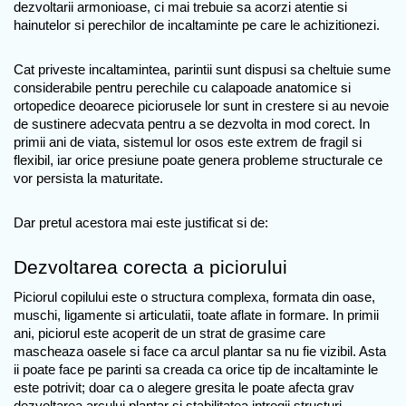
dezvoltarii armonioase, ci mai trebuie sa acorzi atentie si 
hainutelor si perechilor de incaltaminte pe care le achizitionezi.
Cat priveste incaltamintea, parintii sunt dispusi sa cheltuie sume 
considerabile pentru perechile cu calapoade anatomice si 
ortopedice deoarece piciorusele lor sunt in crestere si au nevoie 
de sustinere adecvata pentru a se dezvolta in mod corect. In 
primii ani de viata, sistemul lor osos este extrem de fragil si 
flexibil, iar orice presiune poate genera probleme structurale ce 
vor persista la maturitate. 
Dar pretul acestora mai este justificat si de:
Dezvoltarea corecta a piciorului
Piciorul copilului este o structura complexa, formata din oase, 
muschi, ligamente si articulatii, toate aflate in formare. In primii 
ani, piciorul este acoperit de un strat de grasime care 
mascheaza oasele si face ca arcul plantar sa nu fie vizibil. Asta 
ii poate face pe parinti sa creada ca orice tip de incaltaminte le 
este potrivit; doar ca o alegere gresita le poate afecta grav 
dezvoltarea arcului plantar si stabilitatea intregii structuri.