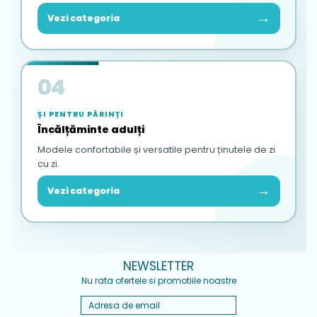
→
Vezi categoria
04
ȘI PENTRU PĂRINȚI
Încălțăminte adulți
Modele confortabile și versatile pentru ținutele de zi
cu zi.
→
Vezi categoria
NEWSLETTER
Nu rata ofertele si promotiile noastre