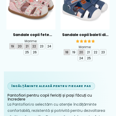
Sandale copii fete
Sandale copii baieti din
calapod lat din textil
piele Biomecanics,
Marime:
Biomecanics, Roz -
Albastru - 262124-A556
19
20
21
22
23
24
Marime:
262193-A103
25
26
18
19
20
21
22
23
24
25
ÎNCĂLȚĂMINTE ALEASĂ PENTRU FIECARE PAS
Pantofiori pentru copii fericiți și pași făcuți cu
încredere
La Pantofiori.ro selectăm cu atenție încălțăminte
confortabilă, rezistentă și potrivită pentru dezvoltarea