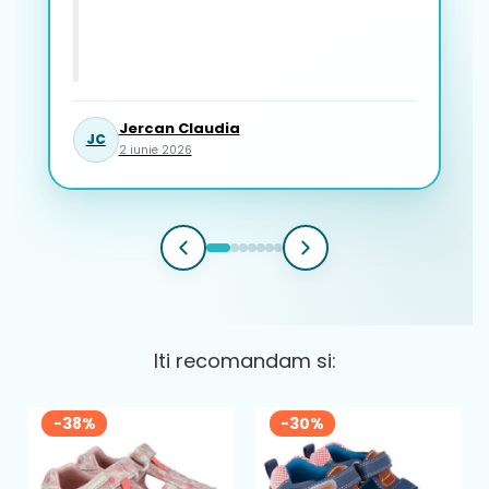
Jercan Claudia
JC
2 iunie 2026
Iti recomandam si:
-38%
-30%