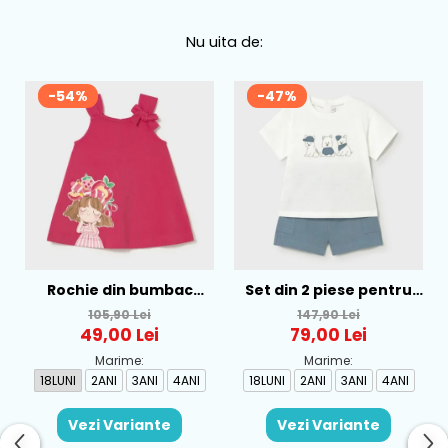
Nu uita de:
-54%
-47%
Rochie din bumbac
Set din 2 piese pentru
pentru fete Mayoral,
baieti Mayoral, Alb-
105,90 Lei
147,90 Lei
Rosu - 1930-069
Albastru - 1665-31
49,00 Lei
79,00 Lei
Marime:
Marime:
18LUNI
2ANI
3ANI
4ANI
18LUNI
2ANI
3ANI
4ANI
Vezi Variante
Vezi Variante