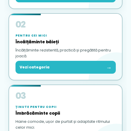
02
PENTRU CEI MICI
Încălțăminte băieți
Încălțăminte rezistentă, practică și pregătită pentru
joacă.
→
Vezi categoria
03
ȚINUTE PENTRU COPII
Îmbrăcăminte copii
Haine comode, ușor de purtat și adaptate ritmului
celor mici.