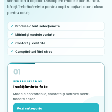
sănătoasă a copiilor. Descoperă modele pentru fete,
băieți, îmbrăcăminte pentru copii și opțiuni atent alese
pentru adulți.
Produse atent selecționate
Mărimi și modele variate
Confort și calitate
Cumpărături fără stres
01
PENTRU CELE MICI
Încălțăminte fete
Modele confortabile, colorate și potrivite pentru
fiecare sezon.
→
Vezi categoria