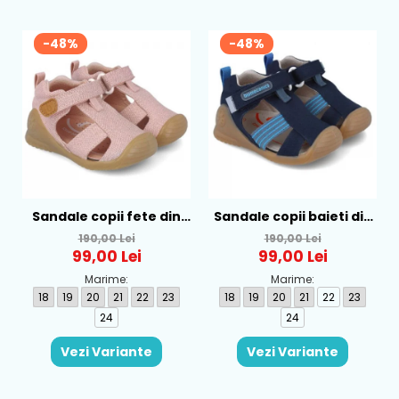
-48%
-48%
Sandale copii fete din
Sandale copii baieti din
textil Biomecanics, Roz -
textil Biomecanics,
190,00 Lei
190,00 Lei
252181-B032
Albastru - 252175-A089
99,00 Lei
99,00 Lei
Marime:
Marime:
18
19
20
21
22
23
18
19
20
21
22
23
24
24
Vezi Variante
Vezi Variante