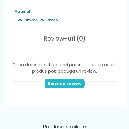
🔖 Cod: 2842-046
Material:
Ideal pentru: grădiniță, școală, joacă și activități zilnice.
95% Bumbac 5% Elastan
Review-uri
(0)
Daca doresti sa iti exprimi parerea despre acest
produs poti adauga un review.
Scrie un review
Produse similare