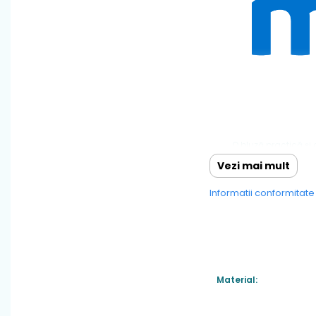
O bluză practică și
respirabil, oferă con
Vezi mai mult
Informatii conformitat
Material: