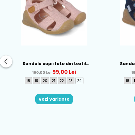
Sandale copii fete din textil
Sandale
Biomecanics, Roz - 252181-B032
Biomecani
99,00 Lei
190,00 Lei
1
18
19
20
21
22
23
24
18
Vezi Variante