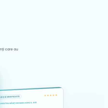
enți care au
★★★★★
IZIȚIE VERIFICATĂ
 PENTRU BĂIEȚI BIOMECANICS, GRI
★★★★★
★★★★★
ACHIZIȚIE VERIFICATĂ
ACHIZIȚIE VERIFICATĂ