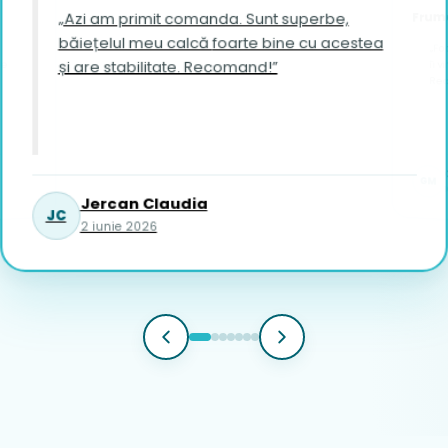
Frumo
„Azi am primit comanda. Sunt superbe,
băiețelul meu calcă foarte bine cu acestea
„Fo
și are stabilitate. Recomand!”
îi vin foar
Re
GM
1
Jercan Claudia
JC
2 iunie 2026