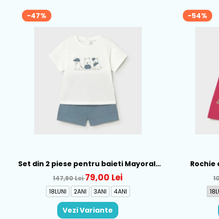
-47%
-54%
Set din 2 piese pentru baieti Mayoral,
Rochie 
Alb-Albastru - 1665-31
Mayo
79,00 Lei
147,90 Lei
1
18LUNI
2ANI
3ANI
4ANI
18L
Vezi Variante