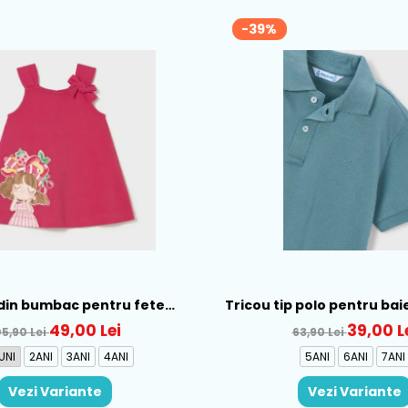
-39%
din bumbac pentru fete
Tricou tip polo pentru bai
ral, Rosu - 1930-069
Verde - 150-12
49,00 Lei
39,00 L
05,90 Lei
63,90 Lei
UNI
2ANI
3ANI
4ANI
5ANI
6ANI
7ANI
Vezi Variante
Vezi Variante