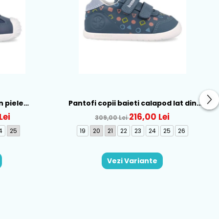
n piele
Pantofi copii baieti calapod lat din
262121-A556
piele Biomecanics, Albastru - 262166-
Lei
216,00 Lei
309,00 Lei
A556
4
25
19
20
21
22
23
24
25
26
Vezi Variante