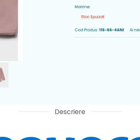
Marime
:
Stoc Epuizat
Cod Produs:
116-66-4ANI
Ai ne
Descriere