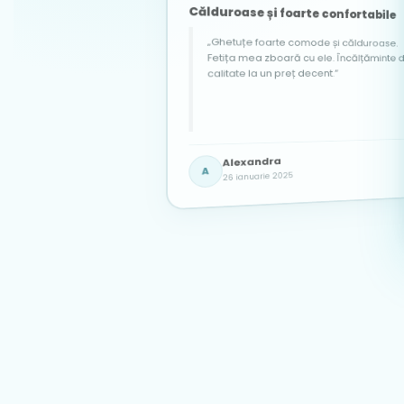
Călduroase și foarte confortabile
„Ghetuțe foarte comode și călduroase.
Fetița mea zboară cu ele. Încălțăminte de
calitate la un preț decent.”
Popescu Adela
Georgiana
Alexandra
PA
G
7 martie 2025
3 iunie 2025
A
26 ianuarie 2025