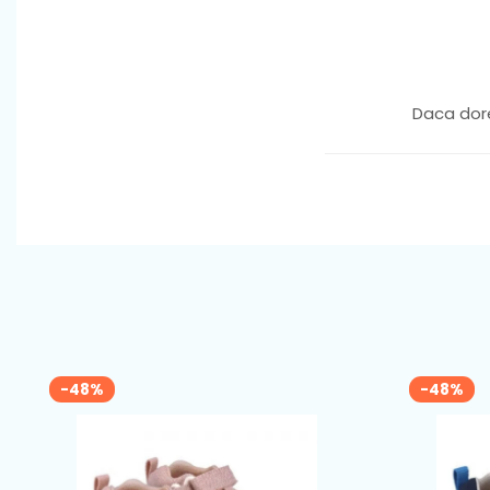
Daca dore
-48%
-48%