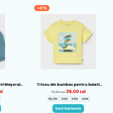
-47%
eti Mayoral,
Tricou din bumbac pentru baieti
Mayoral, Galben - 1015-22
ei
39,00 Lei
73,90 Lei
18LUNI
2ANI
3ANI
4ANI
Vezi Variante