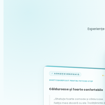
Experiențe 
ACHIZIȚIE VERIFICATĂ
★
GHETE BAREFOOT PENTRU FETE DD STEP
ACHIZIȚIE VERIFICATĂ
ACHIZIȚIE VERIFICATĂ
★★★★★
★★★★★
Călduroase și foarte confortabile
„Ghetuțe foarte comode și călduroase.
Fetița mea zboară cu ele. Încălțăminte de