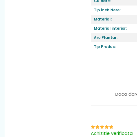
Culoare:
Tip închidere:
Material:
Material interior:
Arc Plantar:
Tip Produs:
Caracteristici
:
asigura ca cei mi
fiecare pas.
Inchiderile aju
copilului tău cre
Daca dore
Talpa
: moale,fle
meargă cu încrede
dezechilibreze.
Fara arc plant
Achizitie verificata