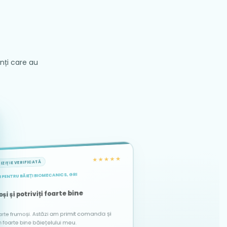
enți care au
★★★★★
IZIȚIE VERIFICATĂ
 PENTRU BĂIEȚI BIOMECANICS, GRI
★★★★★
★★★★★
ACHIZIȚIE VERIFICATĂ
ACHIZIȚIE VERIFICATĂ
și și potriviți foarte bine
arte frumoși. Astăzi am primit comanda și
te bine băiețelului meu.