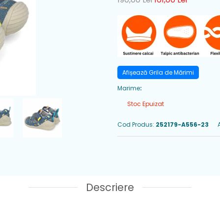
Afișează Grila de Mărimi
Marime
:
Stoc Epuizat
Cod Produs:
252179-A556-23
Descriere