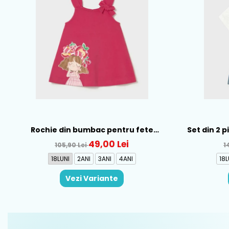
Rochie din bumbac pentru fete
Set din 2 
Mayoral, Rosu - 1930-069
Al
49,00 Lei
105,90 Lei
1
18LUNI
2ANI
3ANI
4ANI
18L
Vezi Variante