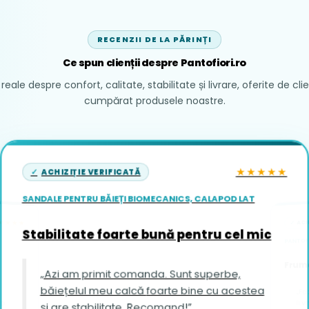
RECENZII DE LA PĂRINȚI
Ce spun clienții despre Pantofiori.ro
reale despre confort, calitate, stabilitate și livrare, oferite de cli
cumpărat produsele noastre.
★★★★★
ACHIZIȚIE VERIFICATĂ
SANDALE PENTRU BĂIEȚI BIOMECANICS, CALAPOD LAT
ACH
★★★★
Stabilitate foarte bună pentru cel mic
PANTOFI
Frumo
„Azi am primit comanda. Sunt superbe,
băiețelul meu calcă foarte bine cu acestea
„Fo
îi vin foar
și are stabilitate. Recomand!”