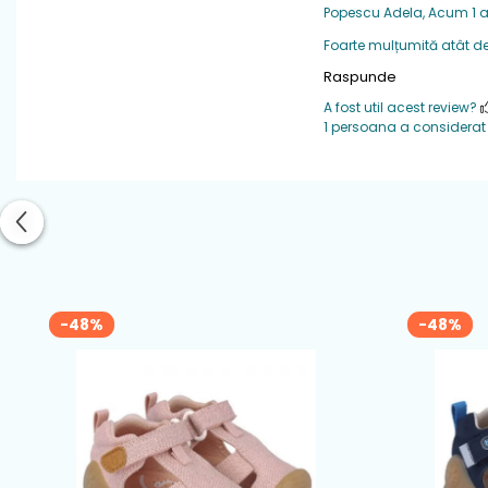
Material
: textil
Popescu Adela,
Acum 1 
Greutate
: foart
Foarte mulțumită atât de
Raspunde
Varf
: din cauciu
A fost util acest review?
Sistem de inch
1 persoana a considerat a
Brant
: detasabil
-48%
-48%