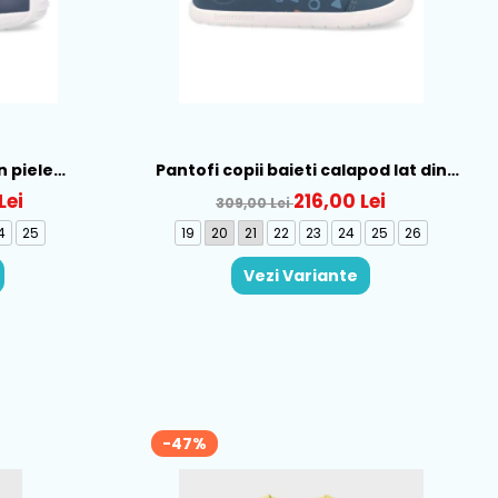
n piele
Pantofi copii baieti calapod lat din
262121-A556
piele Biomecanics, Albastru - 262166-
Lei
216,00 Lei
309,00 Lei
A556
4
25
19
20
21
22
23
24
25
26
Vezi Variante
-47%