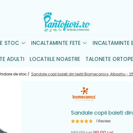
DE STOC
INCALTAMINTE FETE
INCALTAMINTE B
TE ADULTI
LOCATIILE NOASTRE
TALONETE ORTOPE
chidare de stoc /
Sandale copii baieti din textil Biomecanics, Albastru - 
Sandale copii baieti di
1 Review
190,00 Lei
161,00 Lei