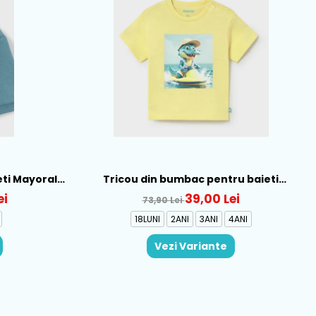
eti Mayoral,
Tricou din bumbac pentru baieti
Mayoral, Galben - 1015-22
ei
39,00 Lei
73,90 Lei
18LUNI
2ANI
3ANI
4ANI
Vezi Variante