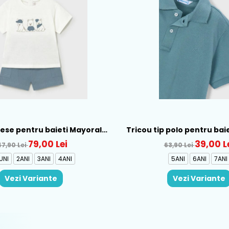
piese pentru baieti Mayoral,
Tricou tip polo pentru bai
b-Albastru - 1665-31
Verde - 150-12
79,00 Lei
39,00 L
47,90 Lei
63,90 Lei
UNI
2ANI
3ANI
4ANI
5ANI
6ANI
7ANI
Vezi Variante
Vezi Variante