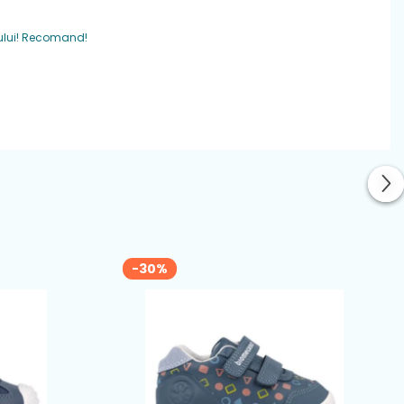
lului! Recomand!
-30%