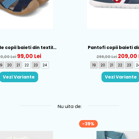
 copii baieti din textil
Pantofi copii baieti di
cs, Albastru - 252175-A089
Biomecanics, Albastru - 
99,00 Lei
209,00 
90,00 Lei
299,00 Lei
19
20
21
22
23
24
19
20
21
22
23
2
Vezi Variante
Vezi Variante
Nu uita de:
-39%