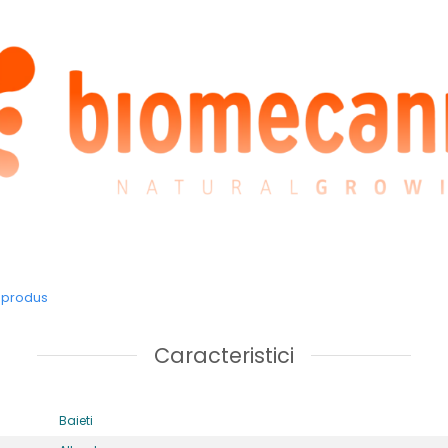
Sandale din textil model 252179-A556
e produs
Caracteristici
Baieti