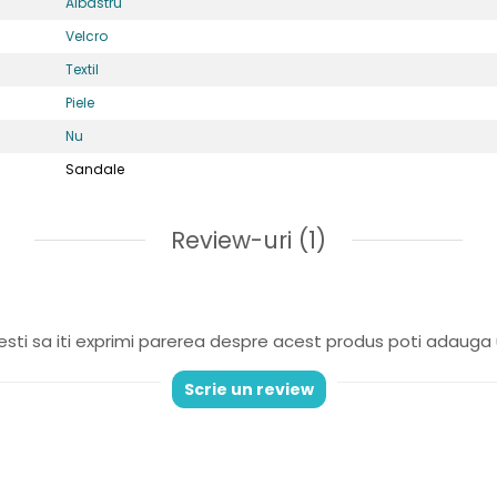
Albastru
Velcro
Textil
Piele
Nu
Sandale
 cu un design in continua imbunatatire,incaltamintea de ina
Review-uri
(1)
ci dezvolta un mers sanatos si natural si se bucura de conf
stabile
: asigură o potrivire sigură și personalizată pe mă
sc.
sti sa iti exprimi parerea despre acest produs poti adauga 
xibila si rezistenta la alunecare, îi permite copilului să exp
Scrie un review
re datorită stabilității, astfel nu exista riscul ca cei mici
ar