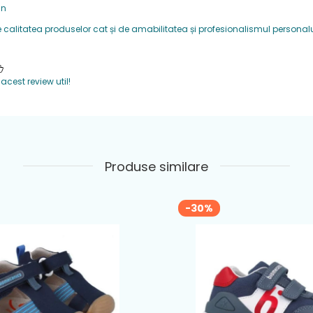
an
e usori ,potriviti pentru picior normal sau lat
 calitatea produselor cat și de amabilitatea și profesionalismul persona
c, ce ofera protectie degetelor
idere
: 1 banda velcro
cest review util!
 din piele naturala
Produse similare
-30%