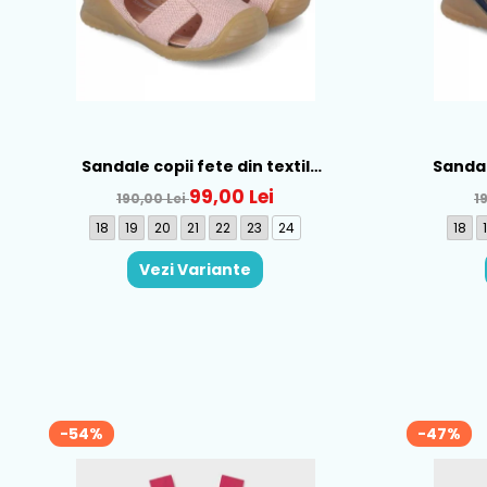
Sandale copii fete din textil
Sandale
Biomecanics, Roz - 252181-B032
Biomecani
99,00 Lei
190,00 Lei
1
18
19
20
21
22
23
24
18
Vezi Variante
-54%
-47%