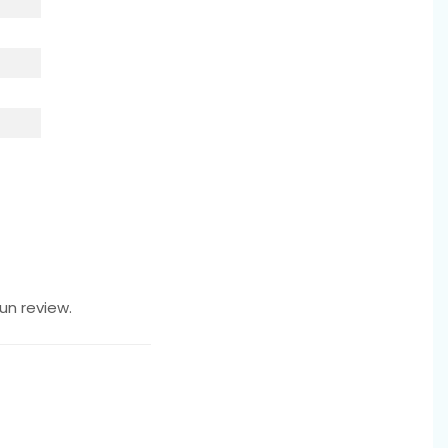
lta calitate, ne
ort si siguranta la
sură ce picioarele
un review.
loreze și să
 sa se